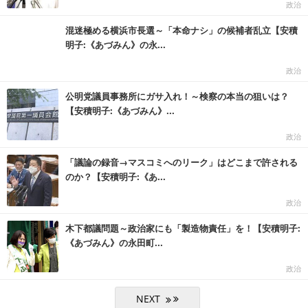
政治
混迷極める横浜市長選～「本命ナシ」の候補者乱立【安積
明子:《あづみん》の永...
政治
公明党議員事務所にガサ入れ！～検察の本当の狙いは？
【安積明子:《あづみん》...
政治
「議論の録音→マスコミへのリーク」はどこまで許される
のか？【安積明子:《あ...
政治
木下都議問題～政治家にも「製造物責任」を！【安積明子:
《あづみん》の永田町...
政治