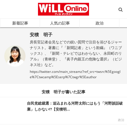
新着記事
人気の記事
政治
安積 明子
房長官記者会見などでの鋭い質問で注目を浴びるジャー
ナリスト。著書に『「新聞記者」という欺瞞』（ワニブ
ックス）、『新聞・テレビではわからない、永田町のリ
アル』（青林堂）、『眞子内親王の危険な選択』（ビジ
ネス社）など。
https://twitter.com/main_streamz?ref_src=twsrc%5Egoogl
e%7Ctwcamp%5Eserp%7Ctwgr%5Eauthor
安積 明子が書いた記事
自民党総裁選：追込まれる河野太郎にはもう「河野談話破
棄」しかない⁉【安積明...
政治