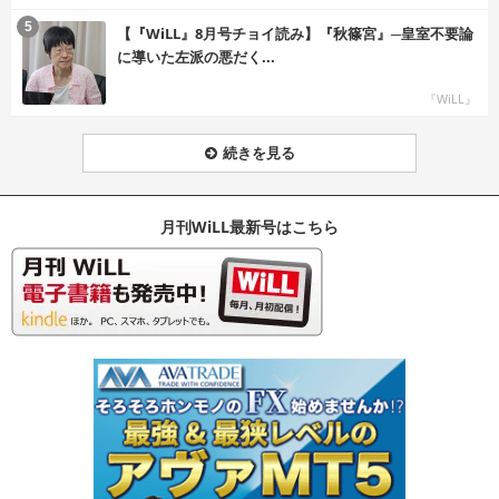
む
5
【『WiLL』8月号チョイ読み】『秋篠宮』─皇室不要論
に導いた左派の悪だく...
『WiLL』
続きを見る
月刊WiLL最新号はこちら