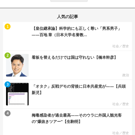
人気の記事
む
1
【皇位継承論】科学的にも正しく尊い「男系男子」
――百地 章（日本大学名誉教...
社会／歴史
む
2
看板を替えるだけでは国は守れない【橋本幹彦】
政治
む
3
「オタク」反戦デモの背後に日本共産党が――【兵頭
新児】
社会／歴史
む
4
梅毒感染者が過去最高――そのウラに外国人観光客
の“爆抜きツアー”【生駒明】
社会／歴史