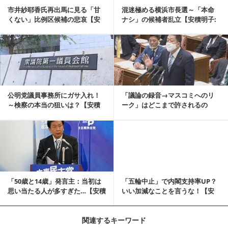
市井紗耶香氏再出馬に見る「甘
混迷極める横浜市長選～「本命
くない」比例区候補の悲哀【安
ナシ」の候補者乱立【安積明子:
積明子:《あづみん...
《あづみん》の永...
記事を読む
公明党議員事務所にガサ入れ！
「議論の録音→マスコミへのリ
～検察の本当の狙いは？【安積
ーク」はどこまで許されるの
明子:《あづみん》...
か？【安積明子:《あ...
記事を読む
「50歳と14歳」発言主：当初は
「五輪中止」で内閣支持率UP？
思い当たる人が多すぎた…【安積
いい加減なことを言うな！【安
明子:《あ...
積 明子:《あづ...
関連するキーワード