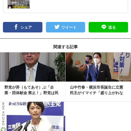
シェア
ツイート
送る
関連する記事
記事を読む
野党が弄（もてあそ）ぶ「企
山中竹春・横浜市長誕生に立憲
業・団体献金 禁止！」野党は民
民主がイマイチ「盛り上がれな
主政治をつぶす気か...
い」事情【安積明子...
記事を読む