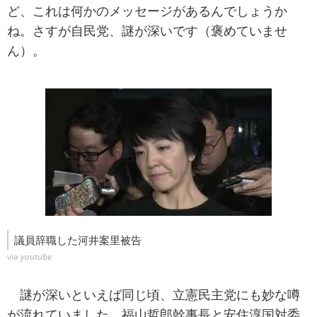
ど、これは何かのメッセージがあるんでしょうか
ね。さすが自民党、謎が深いです（褒めていませ
ん）。
議員辞職した河井案里被告
via
youtube
謎が深いといえば同じ頃、立憲民主党にも妙な噂
が流れていました。福山哲郎幹事長と安住淳国対委