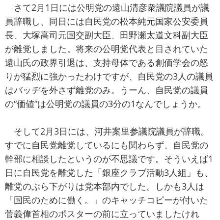
さて2月1日には公明党の遠山清彦衆議院議員が議
員辞職し、同日には自民党の松本純元国家公安委員
長、大塚高司元国交副大臣、田野瀬太道文科副大臣
が離党しました。将来の公明党代表と目されていた
遠山氏の政界引退は、支持母体である創価学会の怒
りが猛烈に強かったわけですが、自民党の3人の議員
はバッヂを外さず離党のみ。うーん、自民党の議員
の“価値”は公明党の議員の3分の1なんでしょうか。
そして2月3日には、河井案里参議院議員が辞職。
すでに自民党離党しているにも関わらず、自民党の
幹部に相談したというのが不思議です。そういえば1
日に自民党を離党した「銀座クラブ活動3人組」も、
離党のぶら下がりは党本部内でした。しかも3人は
「国民のために働く。」のキャッチコピーが付いた
菅義偉首相のポスターの前に立っていましたけれ