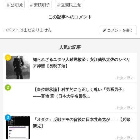
公明党
安積明子
立憲民主党
この記事へのコメント
コメントはまだありません
コメントを書く
人気の記事
む
1
知られざるユダヤ人難民救済：安江仙弘大佐のシベリ
ア抑留【長勢了治】
社会／歴史
む
2
【皇位継承論】科学的にも正しく尊い「男系男子」
――百地 章（日本大学名誉教...
社会／歴史
む
3
「オタク」反戦デモの背後に日本共産党が――【兵頭
新児】
社会／歴史