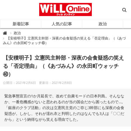
新着記事
人気の記事
政治
W
政治

i
【安積明子】立憲民主幹部・深夜の会食疑惑の笑える「否定理由」（《あづ
L
みん》の永田町ウォッチ㊵）
L
O
n
l
【安積明子】立憲民主幹部・深夜の会食疑惑の笑え
i
n
e
る「否定理由」（《あづみん》の永田町ウォッチ
（
ウ
㊵）
ィ
ル
オ
公開日：2021年2月6日
更新日：2021年2月8日
ン
ラ
イ
ン
緊急事態宣言の1か月延長で、改めて自粛モードの日本列島。そんなな
）
か、一番危機感がないと思われるのが当の国会だから困ったもので…。
「銀座のクラブ活動」の次は立憲民主党のご存じ3幹部にも深夜の会食
疑惑が。しかし、それが濡れ衣と判明したのはなんでも3人は「〇〇だ
から」という納得ながら笑える理由でした。