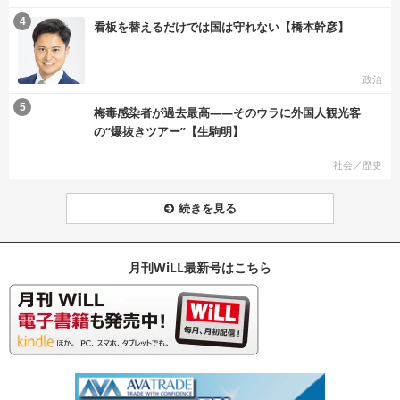
む
4
看板を替えるだけでは国は守れない【橋本幹彦】
政治
む
5
梅毒感染者が過去最高――そのウラに外国人観光客
の“爆抜きツアー”【生駒明】
社会／歴史
続きを見る
月刊WiLL最新号はこちら