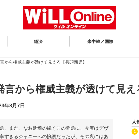
経済
米中韓／国際
言から権威主義が透けて見える【兵頭新児】
発言から権威主義が透けて見え
23年8月7日
人
題。まだ、なお延焼の続くこの問題に、今度はデヴ
記事を読む
1
率すぎるジャニーへの擁護だったが、その裏にはあ