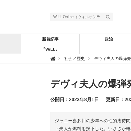
新着記事
政治
『WiLL』
W

社会／歴史
デヴィ夫人の爆弾発
i
L
L
O
n
デヴィ夫人の爆弾
l
i
n
e
（
公開日：2023年8月1日
更新日：20
ウ
ィ
ル
オ
ン
ジャニー喜多川の少年への性的虐待問
ラ
イ
ィ夫人が燃料を投下した。いささか軽