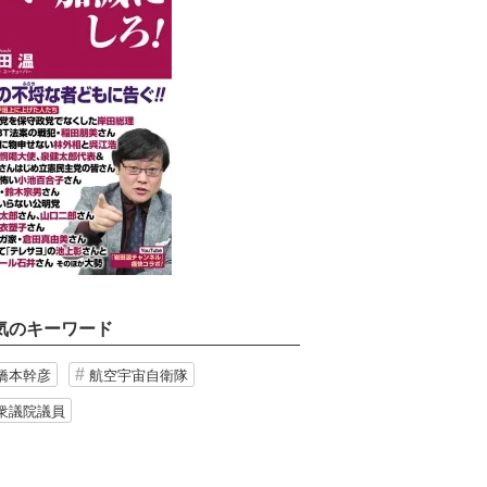
気のキーワード
橋本幹彦
航空宇宙自衛隊
衆議院議員