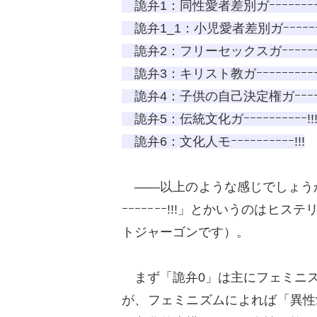
詭弁1：同性愛者差別ガｰｰｰｰｰｰｰｰｰｰ
詭弁1_1：小児愛者差別ガｰｰｰｰｰｰｰｰ
詭弁2：フリーセックスガｰｰｰｰｰｰｰｰ
詭弁3：キリスト教ガｰｰｰｰｰｰｰｰｰｰ!
詭弁4：子供の自己決定権ガｰｰｰｰｰｰｰ
詭弁5：伝統文化ガｰｰｰｰｰｰｰｰｰｰ!!
詭弁6：文化人モｰｰｰｰｰｰｰｰｰｰ!!!
――以上のような感じでしょうか（ちな
ｰｰｰｰｰｰｰ!!!」とかいうのは
トジャーゴンです）。
まず「詭弁0」は主にフェミニス
が、フェミニズムによれば「異性