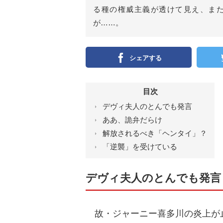
ン
）
る種の権威主義が透けて見え、ま
が……。
シェアする
目次
デヴィ夫人のとんでも発言
ああ、詭弁だらけ
解放されるべき「ヘンタイ」？
「逆襲」を受けている
デヴィ夫人のとんでも発言
故・ジャーニー喜多川の炎上が