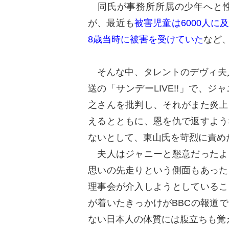
同氏が事務所所属の少年へと性
が、最近も
被害児童は6000人に
8歳当時に被害を受けていた
など
そんな中、タレントのデヴィ夫人
送の「サンデーLIVE!!」で、
之さんを批判し、それがまた炎上
えるとともに、恩を仇で返すよう
ないとして、東山氏を苛烈に責め
夫人はジャニーと懇意だったよ
思いの先走りという側面もあった
理事会が介入しようとしているこ
が着いたきっかけがBBCの報道
ない日本人の体質には腹立ちも覚