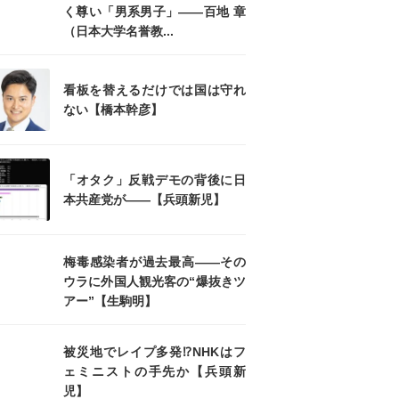
く尊い「男系男子」――百地 章
（日本大学名誉教...
看板を替えるだけでは国は守れ
ない【橋本幹彦】
「オタク」反戦デモの背後に日
本共産党が――【兵頭新児】
梅毒感染者が過去最高――その
ウラに外国人観光客の“爆抜きツ
アー”【生駒明】
被災地でレイプ多発⁉NHKはフ
ェミニストの手先か【兵頭新
児】