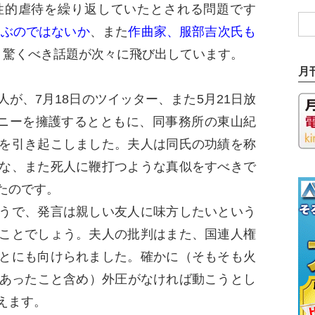
的虐待を繰り返していたとされる問題です
及ぶのではないか
、また
作曲家、服部吉次氏も
、驚くべき話題が次々に飛び出しています。
月
が、7月18日のツイッター、また5月21日放
ジャニーを擁護するとともに、同事務所の東山紀
を引き起こしました。夫人は同氏の功績を称
な、また死人に鞭打つような真似をすべきで
たのです。
うで、発言は親しい友人に味方したいという
ことでしょう。夫人の批判はまた、国連人権
とにも向けられました。確かに（そもそも火
であったこと含め）外圧がなければ動こうとし
えます。