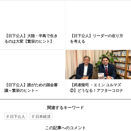
記事を読む
【日下公人】大陸・半島で生き
【日下公人】リーダーの在り方
るのは大変【繁栄のヒント】
を考える
記事を読む
【日下公人】誰がための国会審
【武者陵司 ・エミン ユルマズ
議～繁栄のヒント～
②】どうなる！アフターコロナ
の経済《日本篇》
関連するキーワード
日下公人
日本経済
この記事へのコメント