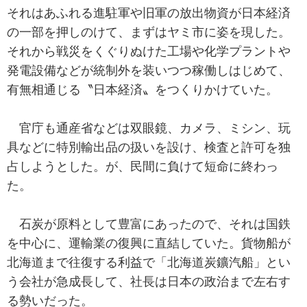
それはあふれる進駐軍や旧軍の放出物資が日本経済
の一部を押しのけて、まずはヤミ市に姿を現した。
それから戦災をくぐりぬけた工場や化学プラントや
発電設備などが統制外を装いつつ稼働しはじめて、
有無相通じる〝日本経済〟をつくりかけていた。
官庁も通産省などは双眼鏡、カメラ、ミシン、玩
具などに特別輸出品の扱いを設け、検査と許可を独
占しようとした。が、民間に負けて短命に終わっ
た。
石炭が原料として豊富にあったので、それは国鉄
を中心に、運輸業の復興に直結していた。貨物船が
北海道まで往復する利益で「北海道炭鑛汽船」とい
う会社が急成長して、社長は日本の政治まで左右す
る勢いだった。