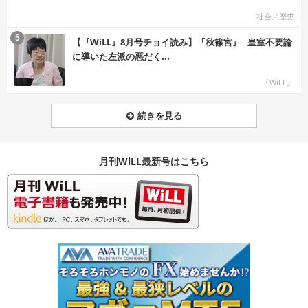
社会／歴史
む
5
【『WiLL』8月号チョイ読み】『秋篠宮』─皇室不要論
に導いた左派の悪だく...
『WiLL』
続きを見る
月刊WiLL最新号はこちら