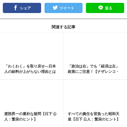
シェア
ツイート
送る
関連する記事
記事を読む
「わくわく」を取り戻せ―日本
「政治は右」でも「経済は左」
人の給料が上がらない理由とは
政策にご注意！【ナザレンコ・
【白川司】
アンドリー／連載第...
記事を読む
渡部昇一の素朴な疑問【日下 公
すべての責任を背負った昭和天
人：繁栄のヒント】
皇【日下 公人：繁栄のヒント】