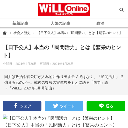
新着記事
人気の記事
政治
W
社会／歴史
【日下公人】本当の「民間活力」とは【繁栄のヒント】

i
L
L
O
【日下公人】本当の「民間活力」とは【繁栄のヒン
n
l
ト】
i
n
e
公開日：2021年4月26日
更新日：2021年4月26日
（
ウ
ィ
国力は政治や官公庁が人為的に作り出すモノではなく、「民間活力」で
ル
オ
強まるものだ―。戦後の復興の実体験をもとに語る「国力」論
ン
ラ
（『WiLL』2021年5月号初出）
イ
ン
）
シェア
ツイート
送る
【日下公人】本当の「民間活力」とは【繁栄のヒント】