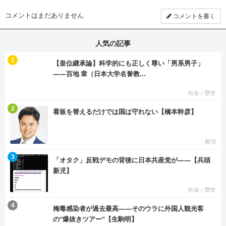
コメントはまだありません
コメントを書く
人気の記事
む
1
【皇位継承論】科学的にも正しく尊い「男系男子」
――百地 章（日本大学名誉教...
社会／歴史
む
2
看板を替えるだけでは国は守れない【橋本幹彦】
政治
む
3
「オタク」反戦デモの背後に日本共産党が――【兵頭
新児】
社会／歴史
む
4
梅毒感染者が過去最高――そのウラに外国人観光客
の“爆抜きツアー”【生駒明】