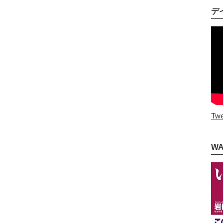
デ
Twe
W