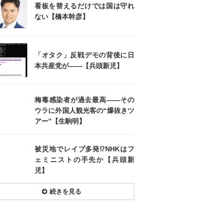
看板を替えるだけでは国は守れ
ない【橋本幹彦】
「オタク」反戦デモの背後に日
本共産党が――【兵頭新児】
梅毒感染者が過去最高――その
ウラに外国人観光客の“爆抜きツ
アー”【生駒明】
被災地でレイプ多発⁉NHKはフ
ェミニストの手先か【兵頭新
児】
続きを見る