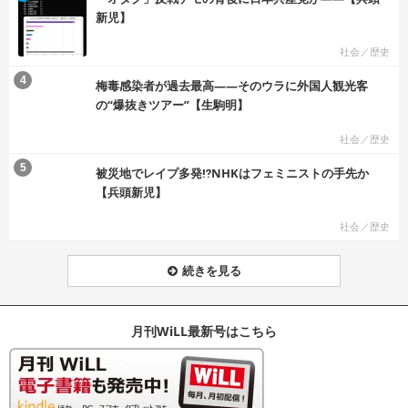
新児】
社会／歴史
む
4
梅毒感染者が過去最高――そのウラに外国人観光客
の“爆抜きツアー”【生駒明】
社会／歴史
む
5
被災地でレイプ多発⁉NHKはフェミニストの手先か
【兵頭新児】
社会／歴史
続きを見る
月刊WiLL最新号はこちら