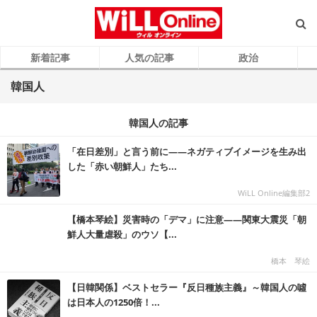
新着記事
人気の記事
政治
韓国人
韓国人の記事
「在日差別」と言う前に――ネガティブイメージを生み出
した「赤い朝鮮人」たち...
WiLL Online編集部2
【橋本琴絵】災害時の「デマ」に注意――関東大震災「朝
鮮人大量虐殺」のウソ【...
橋本 琴絵
【日韓関係】ベストセラー『反日種族主義』～韓国人の噓
は日本人の1250倍！...