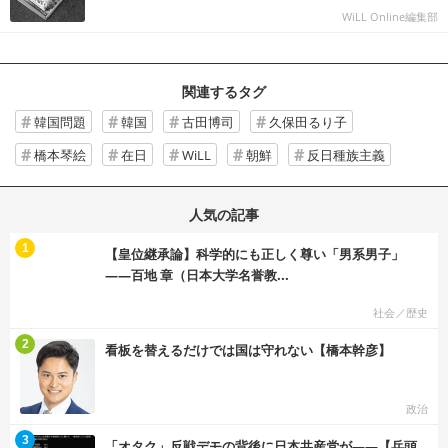
WiLL Online編集部
関連するタグ
韓国問題
韓国
古田博司
久保田るり子
橋本琴絵
在日
WiLL
朝鮮
反日種族主義
人気の記事
む
1
【皇位継承論】科学的にも正しく尊い「男系男子」
――百地 章（日本大学名誉教...
社会／歴史
む
2
看板を替えるだけでは国は守れない【橋本幹彦】
政治
む
3
「オタク」反戦デモの背後に日本共産党が――【兵頭