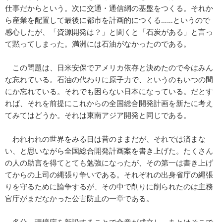
仕事だからという。次に交通・通信網の基盤をつくる。それか
ら産業を配置して最後に都市を計画的につくる……というので
感心したが、「資源開発は？」と聞くと「石炭がある」と言っ
て黙ってしまった。満洲には石油がなかったのである。
この問題は、日米安保でアメリカ依存と決めたので今はみん
な忘れている。石油の代わりに原子力で、というのもいつの間
にか忘れている。それでも困らない日本になっている。だとす
れば、それを前提にこれからの全国総合開発計画を新たに考え
てみてはどうか。それは東南アジア開発と同じである。
われわれの世界をみる目は昔のままだが、それでは済まな
い、と思いながら全国総合開発計画案を書き上げた。たくさん
の人の助言を得てとても勉強になったが、その第一は書き上げ
てからの上司の縄張り争いである。それぞれの出身省庁の縄張
りを守るために論争するが、その中で削りに削られたのは主務
官庁がまだなかった公害防止の一章である。
多分、環境庁を新設することで合意が成立し、あとはそこで