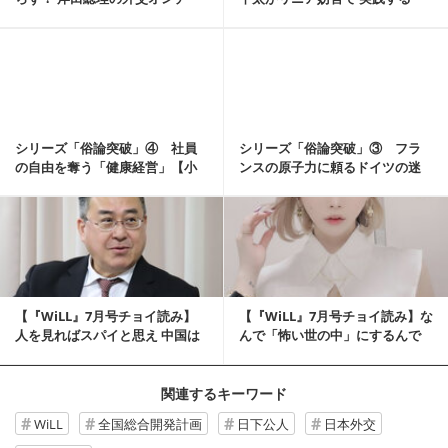
【小倉健一（イトモ...
〝習近平思想〟【小...
記事を読む
シリーズ「俗論突破」④ 社員
シリーズ「俗論突破」③ フラ
の自由を奪う「健康経営」【小
ンスの原子力に頼るドイツの迷
倉健一（イトモス研...
走【小倉健一（イト...
記事を読む
【『WiLL』7月号チョイ読み】
【『WiLL』7月号チョイ読み】な
人を見ればスパイと思え 中国は
んで「怖い世の中」にするんで
世界最大...
すか【あおち...
関連するキーワード
WiLL
全国総合開発計画
日下公人
日本外交