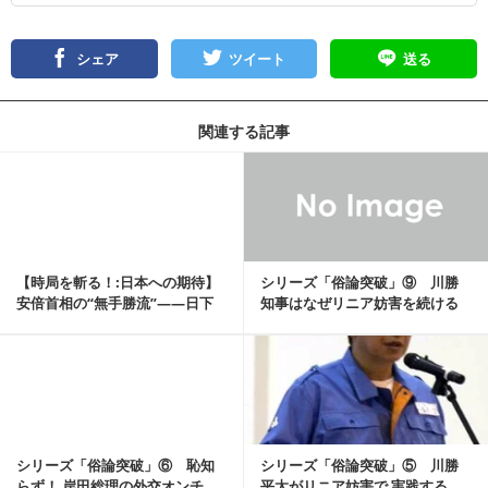
シェア
ツイート
送る
関連する記事
記事を読む
【時局を斬る！:日本への期待】
シリーズ「俗論突破」⑨ 川勝
安倍首相の“無手勝流”――日下
知事はなぜリニア妨害を続ける
公人「繁栄のヒント」
の【小倉健一（イト...
記事を読む
シリーズ「俗論突破」⑥ 恥知
シリーズ「俗論突破」⑤ 川勝
らず！ 岸田総理の外交オンチ
平太がリニア妨害で 実践する