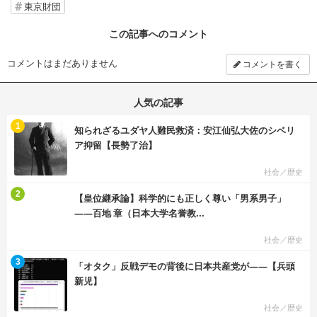
東京財団
この記事へのコメント
コメントはまだありません
コメントを書く
人気の記事
む
1
知られざるユダヤ人難民救済：安江仙弘大佐のシベリ
ア抑留【長勢了治】
社会／歴史
む
2
【皇位継承論】科学的にも正しく尊い「男系男子」
――百地 章（日本大学名誉教...
社会／歴史
む
3
「オタク」反戦デモの背後に日本共産党が――【兵頭
新児】
社会／歴史