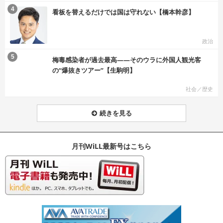
む
4
看板を替えるだけでは国は守れない【橋本幹彦】
政治
む
5
梅毒感染者が過去最高――そのウラに外国人観光客
の“爆抜きツアー”【生駒明】
社会／歴史
続きを見る
月刊WiLL最新号はこちら