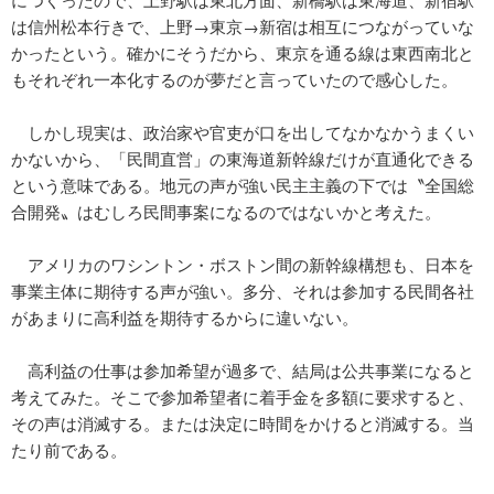
は信州松本行きで、上野→東京→新宿は相互につながっていな
かったという。確かにそうだから、東京を通る線は東西南北と
もそれぞれ一本化するのが夢だと言っていたので感心した。
しかし現実は、政治家や官吏が口を出してなかなかうまくい
かないから、「民間直営」の東海道新幹線だけが直通化できる
という意味である。地元の声が強い民主主義の下では〝全国総
合開発〟はむしろ民間事案になるのではないかと考えた。
アメリカのワシントン・ボストン間の新幹線構想も、日本を
事業主体に期待する声が強い。多分、それは参加する民間各社
があまりに高利益を期待するからに違いない。
高利益の仕事は参加希望が過多で、結局は公共事業になると
考えてみた。そこで参加希望者に着手金を多額に要求すると、
その声は消滅する。または決定に時間をかけると消滅する。当
たり前である。