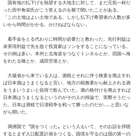
国有地の払下げを熱望する大地主に対して、まだ元気一杯だ
った田中角栄氏がこう答えるのを横で聞いたことがある。
「この土地はよい土地である。しかし払下げ希望者の人数が多
いから時間がかかる。かけねばならない」
着手金をとる代わりに時間が必要だと教わった。先行利益は
未実現利益で先を急ぐ投資家はソンをすることになっている。
その例は多い。本州と北海道をつなぐトンネルとか、四国へ海
をわたる橋とか、成田空港とか。
大蔵省から来ている人は、酒税とそれに伴う検査を廃止すれ
ば日本酒はうまくなると言い、地方の税務署から献上される酒
をうまいうまいと役得で飲んでいた。酒の格付けを廃止すれば
日本酒はうまくなるというのがその人の持論で、実際そうだっ
た。日本は酒税で日清戦争を戦って勝ったのだが……と思いな
がら聞いた。
満洲国で〝国をつくった〟という人もいて、そのお話を拝聴
するとまず人口配置計画をつくる。国境を守るのは国の第一の