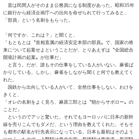
昔は民間人がそのまま公務員になる制度があった。昭和35年
に銀行から経済企画庁への出向を命ぜられて行ってみると、
「部員」という名刺をもらった。
「何ですか、これは？」と聞くと、
「もともとは〝首相直属の経済安定本部の部員〟で、国家の将
来について起案せよということだが、とりあえずは〝全国総合
開発計画の起案〟が仕事だ」
と言う。だが、誰もその仕事をしている人がいない。麻雀ば
かりしている。しかし、麻雀をしながら聞くと何でも教えてく
れた。
国鉄から出向している人がいて、全然仕事をしない。わけを
きくと、
「オレの名刺をよく見ろ、麻原三郎とは〝朝からサボロー〟の
ことだ」
というのでアッと驚いた。それでもヨーロッパに日本の新幹
線を売りこんでもダメだ、という理由を教えてくれた。そもそ
も都市の駅名が行先表示になっている。日本も最初はそのよう
につくったので、上野駅は東北方面、新橋駅は東海道、新宿駅