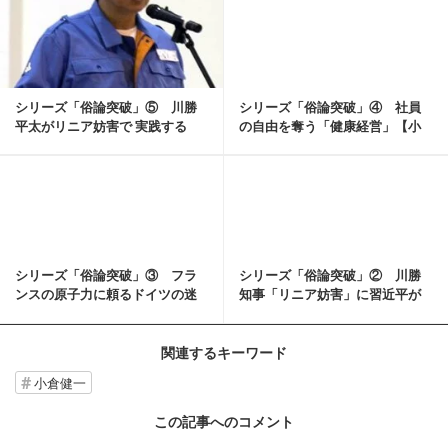
シリーズ「俗論突破」⑤ 川勝
シリーズ「俗論突破」④ 社員
平太がリニア妨害で 実践する
の自由を奪う「健康経営」【小
〝習近平思想〟【小...
倉健一（イトモス研...
記事を読む
シリーズ「俗論突破」③ フラ
シリーズ「俗論突破」② 川勝
ンスの原子力に頼るドイツの迷
知事「リニア妨害」に習近平が
走【小倉健一（イト...
高笑い【小倉健一（...
関連するキーワード
小倉健一
この記事へのコメント