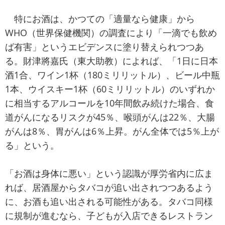
特にお酒は、かつての「適量なら健康」から
WHO（世界保健機関）の調査により「一滴でも飲め
ば有害」というエビデンスに塗り替えられつつあ
る。財津將嘉氏（東大助教）によれば、「1日に日本
酒1合、ワイン1杯（180ミリリットル）、ビール中瓶
1本、ウイスキー1杯（60ミリリットル）のいずれか
に相当するアルコールを10年間飲み続けた場合、食
道がんになるリスクが45％、喉頭がんは22％、大腸
がんは8％、胃がんは6％上昇。がん全体では5％上が
る」という。
「お酒は身体に悪い」という認識が厚労省内に広ま
れば、居酒屋からタバコが追い出されつつあるよう
に、お酒も追い出される可能性がある。タバコ同様
に規制が進むなら、子どもが入店できるレストラン