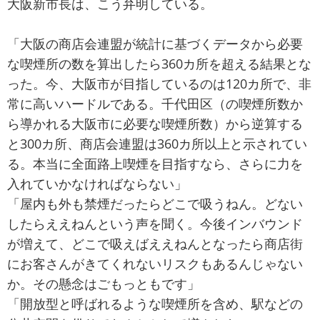
大阪新市長は、こう弁明している。
「大阪の商店会連盟が統計に基づくデータから必要
な喫煙所の数を算出したら360カ所を超える結果とな
った。今、大阪市が目指しているのは120カ所で、非
常に高いハードルである。千代田区（の喫煙所数か
ら導かれる大阪市に必要な喫煙所数）から逆算する
と300カ所、商店会連盟は360カ所以上と示されてい
る。本当に全面路上喫煙を目指すなら、さらに力を
入れていかなければならない」
「屋内も外も禁煙だったらどこで吸うねん。どない
したらええねんという声を聞く。今後インバウンド
が増えて、どこで吸えばええねんとなったら商店街
にお客さんがきてくれないリスクもあるんじゃない
か。その懸念はごもっともです」
「開放型と呼ばれるような喫煙所を含め、駅などの