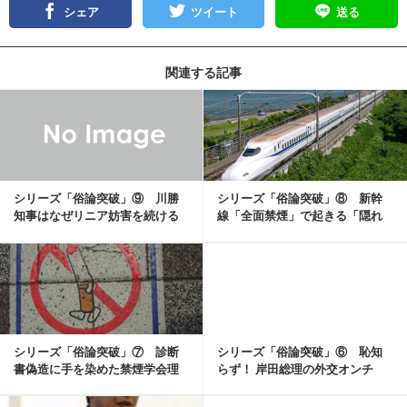
シェア
ツイート
送る
関連する記事
記事を読む
シリーズ「俗論突破」⑨ 川勝
シリーズ「俗論突破」⑧ 新幹
知事はなぜリニア妨害を続ける
線「全面禁煙」で起きる「隠れ
の【小倉健一（イト...
喫煙」という闇【小...
記事を読む
シリーズ「俗論突破」⑦ 診断
シリーズ「俗論突破」⑥ 恥知
書偽造に手を染めた禁煙学会理
らず！ 岸田総理の外交オンチ
事長【小倉健一（イ...
【小倉健一（イトモ...
記事を読む