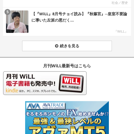
社会／歴史
む
5
【『WiLL』8月号チョイ読み】『秋篠宮』─皇室不要論
に導いた左派の悪だく...
『WiLL』
続きを見る
月刊WiLL最新号はこちら