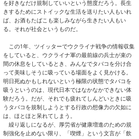
を好きなだけ規制していいという態度だろう。長生
きするためにストイックな生活を送りたい人もいれ
ば、お酒もたばこも楽しみながら生きたい人もい
る。それが社会というものだ。
この1年、ツイッターでウクライナ戦争の情報収集
をしていると、ウクライナ軍の最前線の兵士が束の
間の休息をしているとき、みんなでタバコを分け合
って美味しそうに吸っている場面をよく見かける。
明日死ぬかもしれないという極限の状態でタバコを
吸うというのは、現代日本ではなかなかできない体
験だろう。だが、それでも疲れてしんどいときに吸
うタバコを規制しようとする行政の想像力の欠如に
は、ほとほと呆れてしまう。
繰り返しになるが、厚労省が健康増進のための規
制強化を止めない限り、「喫煙」という文言が「飲