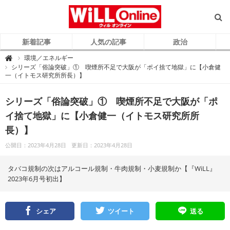
新着記事
人気の記事
政治
W
環境／エネルギー

i
シリーズ「俗論突破」① 喫煙所不足で大阪が「ポイ捨て地獄」に【小倉健
L
一（イトモス研究所所長）】
L
O
n
l
シリーズ「俗論突破」① 喫煙所不足で大阪が「ポ
i
n
e
イ捨て地獄」に【小倉健一（イトモス研究所所
（
ウ
長）】
ィ
ル
オ
公開日：2023年4月28日
更新日：2023年4月28日
ン
ラ
イ
ン
タバコ規制の次はアルコール規制・牛肉規制・小麦規制か【『WiLL』
）
2023年6月号初出】
シェア
ツイート
送る