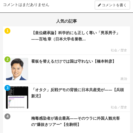
コメントはまだありません
コメントを書く
人気の記事
む
1
【皇位継承論】科学的にも正しく尊い「男系男子」
――百地 章（日本大学名誉教...
社会／歴史
む
2
看板を替えるだけでは国は守れない【橋本幹彦】
政治
む
3
「オタク」反戦デモの背後に日本共産党が――【兵頭
新児】
社会／歴史
む
4
梅毒感染者が過去最高――そのウラに外国人観光客
の“爆抜きツアー”【生駒明】