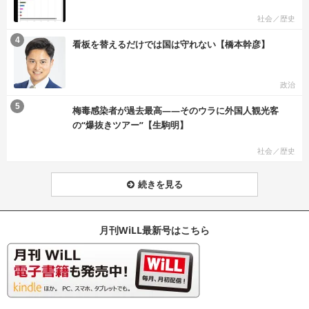
社会／歴史
む
4
看板を替えるだけでは国は守れない【橋本幹彦】
政治
む
5
梅毒感染者が過去最高――そのウラに外国人観光客
の“爆抜きツアー”【生駒明】
社会／歴史
続きを見る
月刊WiLL最新号はこちら