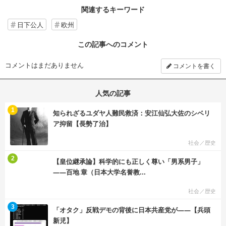
関連するキーワード
日下公人
欧州
この記事へのコメント
コメントはまだありません
コメントを書く
人気の記事
む
1
知られざるユダヤ人難民救済：安江仙弘大佐のシベリ
ア抑留【長勢了治】
社会／歴史
む
2
【皇位継承論】科学的にも正しく尊い「男系男子」
――百地 章（日本大学名誉教...
社会／歴史
む
3
「オタク」反戦デモの背後に日本共産党が――【兵頭
新児】