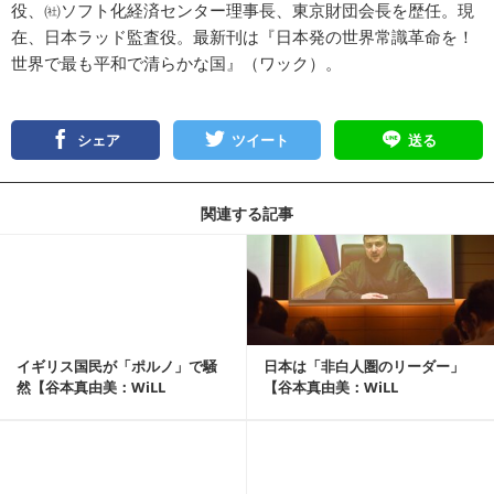
役、㈳ソフト化経済センター理事長、東京財団会長を歴任。現
在、日本ラッド監査役。最新刊は『
日本発の世界常識革命を！
世界で最も平和で清らかな国
』（ワック）。
シェア
ツイート
送る
関連する記事
記事を読む
イギリス国民が「ポルノ」で騒
日本は「非白人圏のリーダー」
然【谷本真由美：WiLL
【谷本真由美：WiLL
HEADLINE】
HEADLINE】
記事を読む