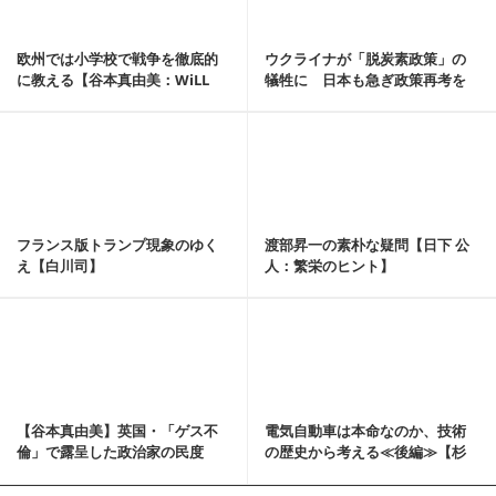
欧州では小学校で戦争を徹底的
ウクライナが「脱炭素政策」の
に教える【谷本真由美：WiLL
犠牲に 日本も急ぎ政策再考を
HEADLINE】
【杉山大志】
記事を読む
フランス版トランプ現象のゆく
渡部昇一の素朴な疑問【日下 公
え【白川司】
人：繁栄のヒント】
記事を読む
【谷本真由美】英国・「ゲス不
電気自動車は本命なのか、技術
倫」で露呈した政治家の民度
の歴史から考える≪後編≫【杉
【コラム:日本人のた...
山大志】