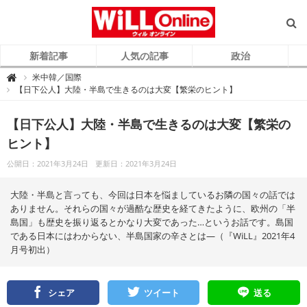
新着記事
人気の記事
政治
W
米中韓／国際

i
【日下公人】大陸・半島で生きるのは大変【繁栄のヒント】
L
L
O
n
【日下公人】大陸・半島で生きるのは大変【繁栄の
l
i
ヒント】
n
e
（
公開日：2021年3月24日
更新日：2021年3月24日
ウ
ィ
ル
オ
大陸・半島と言っても、今回は日本を悩ましているお隣の国々の話では
ン
ラ
ありません。それらの国々が過酷な歴史を経てきたように、欧州の「半
イ
島国」も歴史を振り返るとかなり大変であった…というお話です。島国
ン
）
である日本にはわからない、半島国家の辛さとは―（『WiLL』2021年4
月号初出）
シェア
ツイート
送る