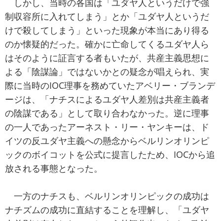
しかし、当時の各国は「ユダヤ人というだけで強
制収容所に入れてしまう」とか「ユダヤ人というだ
けで殺してしまう」といった現象が本当にあり得る
のか懐疑的だった。確かに亡命してくるユダヤ人ら
はそのように証言する者もいたが、共産主義思想に
よる「陰謀論」ではないかとの疑念が唱えられ、実
際に当時のIOC理事を務めていたアベリー・ブランデ
ージは、「ナチスによるユダヤ人差別は共産主義者
の陰謀である」として取り合わなかった。逆に理事
の一人であったアーネスト・リー・ヤンキーは、ド
イツの反ユダヤ主義への懸念からベルリンオリンピ
ックのボイコットを公式に提言したため、IOCから追
放される事態となった。
一方のナチスも、ベルリンオリンピックの成功は
ナチズムの成功に直結することを理解し、「ユダヤ