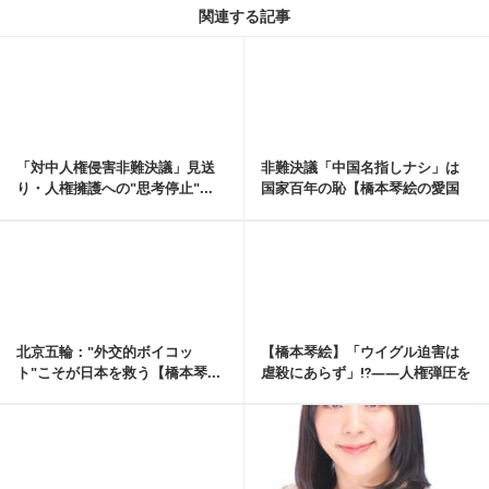
関連する記事
記事を読む
「対中人権侵害非難決議」見送
非難決議「中国名指しナシ」は
り・人権擁護への"思考停止"...
国家百年の恥【橋本琴絵の愛国
旋律 No60】
記事を読む
北京五輪："外交的ボイコッ
【橋本琴絵】「ウイグル迫害は
ト"こそが日本を救う【橋本琴...
虐殺にあらず」⁉――人権弾圧を
無視する腰抜け外...
記事を読む