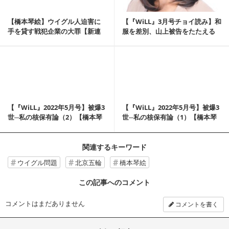
【橋本琴絵】ウイグル人迫害に
【『WiLL』3月号チョイ読み】和
手を貸す戦犯企業の大罪【新連
服を差別、山上被告をたたえる
載第4回】
のはＯＫ!?...
記事を読む
【『WiLL』2022年5月号】被爆3
【『WiLL』2022年5月号】被爆3
世─私の核保有論（2）【橋本琴
世─私の核保有論（1）【橋本琴
絵】
絵】
関連するキーワード
ウイグル問題
北京五輪
橋本琴絵
この記事へのコメント
コメントはまだありません
コメントを書く