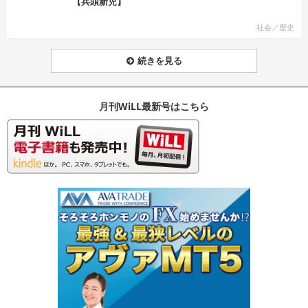
【兵頭新児】
社会／歴史
続きを見る
月刊WiLL最新号はこちら