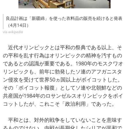
良品計画は「新疆綿」を使った衣料品の販売を続けると発表
（4月14日）
via
wikipedia
近代オリンピックとは平和の祭典である以上、そ
の平和を乱す行為はオリンピックの精神を汚すもの
であるとの認識が重要である。1980年のモスクワオ
リンピックも、前年に勃発したソ連のアフガニスタ
ン侵攻を受けて世界50ヵ国以上がボイコットした。
その「ボイコット報復」としてソ連や北朝鮮などの
共産国が1984年のロサンゼルスオリンピックをボイ
コットしたが、これこそ「政治利用」であった。
平和とは、対外的戦争をしていないことを意味す
るものではない。内戦が長期化したシリアが平和で