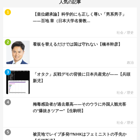
人気の記事
む
1
【皇位継承論】科学的にも正しく尊い「男系男子」
――百地 章（日本大学名誉教...
社会／歴史
む
2
看板を替えるだけでは国は守れない【橋本幹彦】
政治
む
3
「オタク」反戦デモの背後に日本共産党が――【兵頭
新児】
社会／歴史
む
4
梅毒感染者が過去最高――そのウラに外国人観光客
の“爆抜きツアー”【生駒明】
社会／歴史
む
5
被災地でレイプ多発⁉NHKはフェミニストの手先か