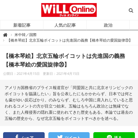
新着記事
人気の記事
政治
W
米中韓／国際

i
【橋本琴絵】北京五輪ボイコットは先進国の義務【橋本琴絵の愛国旋律⑳】
L
L
O
n
【橋本琴絵】北京五輪ボイコットは先進国の義務
l
i
【橋本琴絵の愛国旋律⑳】
n
e
（
公開日：2021年4月15日
更新日：2021年4月15日
ウ
ィ
ル
オ
アメリカ国務省のブライス報道官が「同盟国と共に北京オリンピックの
ン
ラ
ボイコットを協議したい」旨を公表したにもかかわらず、日本では何と
イ
も歯がゆい反応ばかり。のみならず、むしろ中国に肩入れしていると思
ン
）
われるコメントの方が目立つ始末。五輪はもちろん政治とは無縁でな
く、また人権侵害の隠れ蓑に使われてきた歴史もある。本論では過去の
五輪の歴史から、なぜ北京五輪をボイコットすべきかを述べる。
シェア
ツイート
送る