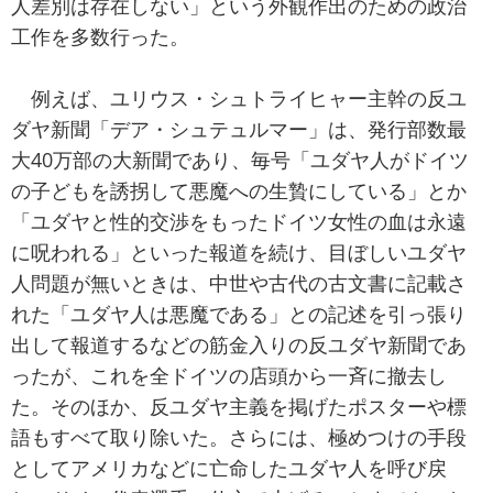
人差別は存在しない」という外観作出のための政治
工作を多数行った。
例えば、ユリウス・シュトライヒャー主幹の反ユ
ダヤ新聞「デア・シュテュルマー」は、発行部数最
大40万部の大新聞であり、毎号「ユダヤ人がドイツ
の子どもを誘拐して悪魔への生贄にしている」とか
「ユダヤと性的交渉をもったドイツ女性の血は永遠
に呪われる」といった報道を続け、目ぼしいユダヤ
人問題が無いときは、中世や古代の古文書に記載さ
れた「ユダヤ人は悪魔である」との記述を引っ張り
出して報道するなどの筋金入りの反ユダヤ新聞であ
ったが、これを全ドイツの店頭から一斉に撤去し
た。そのほか、反ユダヤ主義を掲げたポスターや標
語もすべて取り除いた。さらには、極めつけの手段
としてアメリカなどに亡命したユダヤ人を呼び戻