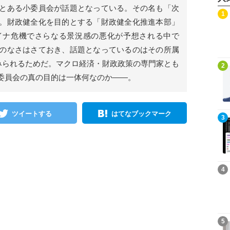
とある小委員会が話題となっている。その名も「次
記事を読む
1
。財政健全化を目的とする「財政健全化推進本部」
イナ危機でさらなる景況感の悪化が予想される中で
のなさはさておき、話題となっているのはその所属
くみられるためだ。マクロ経済・財政政策の専門家とも
記事を読む
2
委員会の真の目的は一体何なのか――。
ツイートする
はてなブックマーク
記事を読む
3
記事を読む
4
記事を読む
5