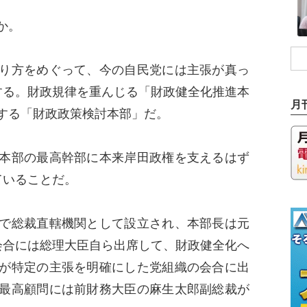
か。
り方をめぐって、今の自民党には主張が真っ
する。財政規律を重んじる「財政健全化推進本
月
する「財政政策検討本部」だ。
本部の最高幹部に本来岸田政権を支えるはず
ていることだ。
で総裁直轄機関として設立され、本部長は元
会合には総理大臣自ら出席して、財政健全化へ
が特定の主張を明確にした党組織の会合に出
最高顧問には前財務大臣の麻生太郎副総裁が