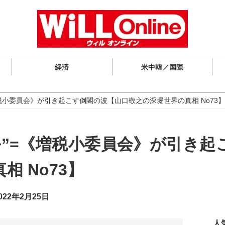
経済
米中韓／国際
税小委員会》が引き起こす倒閣の波【山口敬之の深堀世界の真相 No73】
ル”=《増税小委員会》が引き起
相 No73】
22年2月25日
人