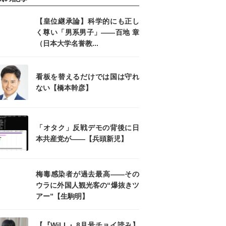
【皇位継承論】科学的にも正し
く尊い「男系男子」――百地 章
（日本大学名誉教...
看板を替えるだけでは国は守れ
ない【橋本幹彦】
「オタク」反戦デモの背後に日
本共産党が――【兵頭新児】
梅毒感染者が過去最高――その
ウラに外国人観光客の“爆抜きツ
アー”【生駒明】
【『WiLL』8月号チョイ読み】