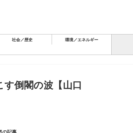
社会／歴史
環境／エネルギー
こす倒閣の波【山口
気の記事