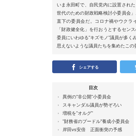
ン
いま永田町で、自民党内に設置された
）
世代のための財政戦略検討小委員会」
直下の委員会だ。コロナ禍やウクラ
「財政健全化」を行おうとするセンス
委員にいわゆる"キズモノ"議員が多
思えないような議員たちを集めたこの
シェアする
目次
異例の"非公開"小委員会
スキャンダル議員が勢ぞろい
増税を"オルグ"
"財務省のプードル”養成小委員会
岸田vs安倍 正面衝突の予感