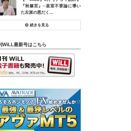
『秋篠宮』─皇室不要論に導い
た左派の悪だく...
続きを見る
刊WiLL最新号はこちら