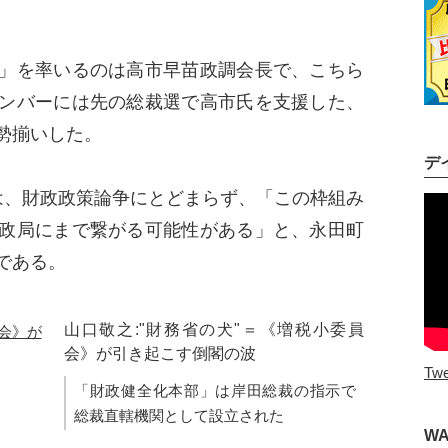
」を率いるのは高市早苗政調会長で、こちら
ンバーには先の総裁選で高市氏を支援した、
勢揃いした。
デ
、財政政策論争にとどまらず、「この枠組み
政局にまで繋がる可能性がある」と、永田町
である。
山口敬之:"財務省の犬"＝《増税小委員
会》が引き起こす倒閣の波
Twe
「財政健全化本部」は岸田総裁の指示で
総裁直轄機関として設立された
W