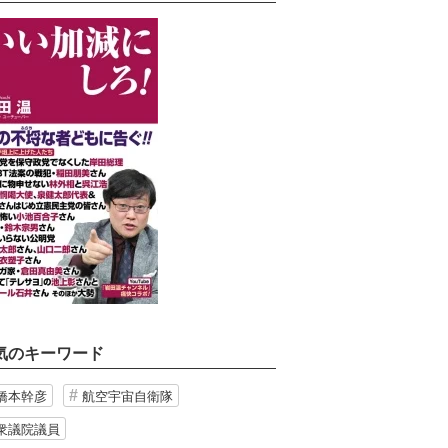
気のキーワード
橋本幹彦
航空宇宙自衛隊
衆議院議員