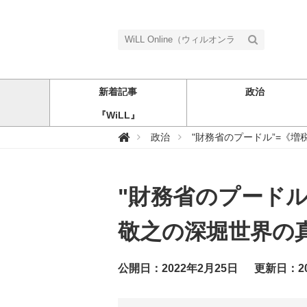
新着記事
政治
『WiLL』
W

政治
"財務省のプードル”=《増
i
L
L
O
n
"財務省のプード
l
i
n
e
敬之の深堀世界の真
（
ウ
ィ
ル
公開日：2022年2月25日
更新日：20
オ
ン
ラ
イ