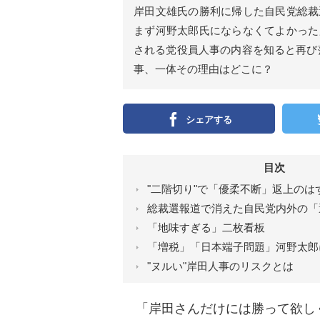
ン
岸田文雄氏の勝利に帰した自民党総裁
）
まず河野太郎氏にならなくてよかった
される党役員人事の内容を知ると再び
事、一体その理由はどこに？
シェアする
目次
"二階切り"で「優柔不断」返上のは
総裁選報道で消えた自民党内外の「
「地味すぎる」二枚看板
「増税」「日本端子問題」河野太郎
"ヌルい"岸田人事のリスクとは
「岸田さんだけには勝って欲し