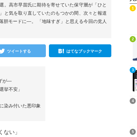
選。高市早苗氏に期待を寄せていた保守層が「ひと
記事を読む
1
」と気を取り直していたのもつかの間、次々と報道
落胆モードに―。 「地味すぎ」と思える今回の党人
記事を読む
2
ツイートする
はてなブックマーク
記事を読む
3
ずが―
選挙不安」
記事を読む
4
に染み付いた悪印象
記事を読む
くない」
5