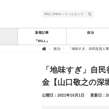
新着記事
政治
『WiLL』
W

政治
「地味すぎ」自民役員人事に
i
L
L
O
n
「地味すぎ」自民
l
i
n
e
金【山口敬之の深堀
（
ウ
ィ
ル
公開日：2021年10月1日
更新日：20
オ
ン
ラ
イ