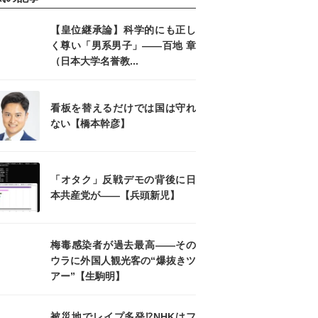
【皇位継承論】科学的にも正し
く尊い「男系男子」――百地 章
（日本大学名誉教...
看板を替えるだけでは国は守れ
ない【橋本幹彦】
「オタク」反戦デモの背後に日
本共産党が――【兵頭新児】
梅毒感染者が過去最高――その
ウラに外国人観光客の“爆抜きツ
アー”【生駒明】
被災地でレイプ多発⁉NHKはフ