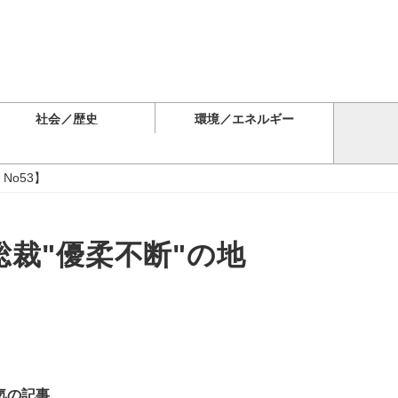
社会／歴史
環境／エネルギー
No53】
裁"優柔不断"の地
気の記事