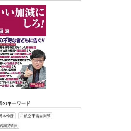
気のキーワード
橋本幹彦
航空宇宙自衛隊
衆議院議員