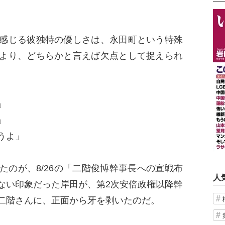
。
感じる彼独特の優しさは、永田町という特殊
より、どちらかと言えば欠点として捉えられ
」
い」
うよ」
のが、8/26の「二階俊博幹事長への宣戦布
人
ない印象だった岸田が、第2次安倍政権以降幹
二階さんに、正面から牙を剥いたのだ。