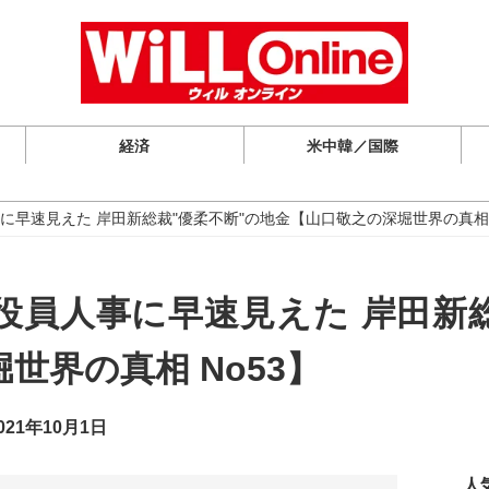
経済
米中韓／国際
早速見えた 岸田新総裁"優柔不断"の地金【山口敬之の深堀世界の真相 
役員人事に早速見えた 岸田新総
世界の真相 No53】
21年10月1日
人