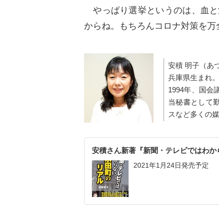
やっぱり選挙というのは、血と
からね。もちろんコロナ対策を万
安積 明子（あ
兵庫県生まれ
1994年、国
当秘書として勤
スなど多くの
安積さん新著『新聞・テレビではわか
2021年1月24日発売予定