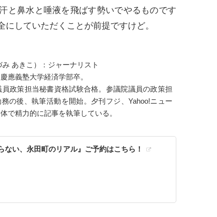
汗と鼻水と唾液を飛ばす勢いでやるものです
全にしていただくことが前提ですけど。
づみ あきこ）：ジャーナリスト
。慶應義塾大学経済学部卒。
会議員政策担当秘書資格試験合格。参議院議員の政策担
務の後、執筆活動を開始。夕刊フジ、Yahoo!ニュー
媒体で精力的に記事を執筆している。
らない、永田町のリアル』ご予約はこちら！