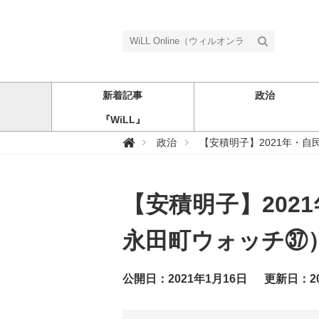
新着記事
政治
『WiLL』
W

政治
【安積明子】2021年・
i
L
L
O
n
【安積明子】20
l
i
n
e
永田町ウォッチ㊲
（
ウ
ィ
ル
公開日：2021年1月16日
更新日：20
オ
ン
ラ
イ