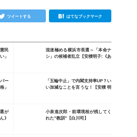
ツイートする
はてなブックマーク
を読む
憲民
混迷極める横浜市長選～「本命ナ
い」
シ」の候補者乱立【安積明子:《あ
》の
づみん》の永田町ウォッチ
No67】
を読む
パー
「五輪中止」で内閣支持率UP？い
格」
い加減なことを言うな！【安積 明
永田
子:《あづみん》の永田町ウォッチ
No56】
を読む
選が
小泉進次郎・前環境相が残してく
みん》
れた"教訓"【白川司】