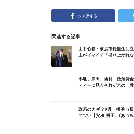
シェアする
関連する記事
記事を読む
記事
山中竹春・横浜市長誕生に立
主がイマイチ「盛り上がれな
事情【安積明子:《あづみん
永田町ウォッチNo69】
記事を読む
記事
小池、岸田、西村…政治資金
ティーに見るそれぞれの「性
【安積明子:《あづみん》の
町ウォッチNo63】
記事を読む
記事
政局のカギ？8月・横浜市長
アツい【安積 明子:《あづ
の永田町ウォッチ No55】