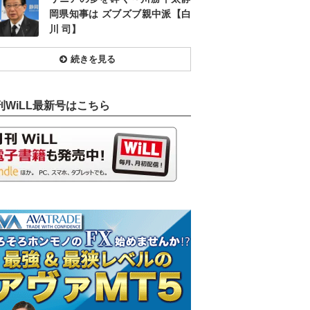
岡県知事は ズブズブ親中派【白
川 司】
続きを見る
刊WiLL最新号はこちら