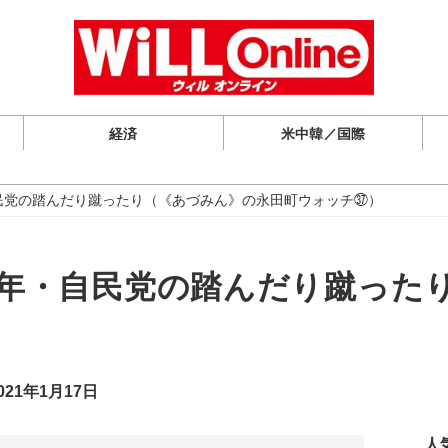
経済
米中韓／国際
自民党の踏んだり蹴ったり（《あづみん》の永田町ウォッチ㊲）
21年・自民党の踏んだり蹴った
）
21年1月17日
人