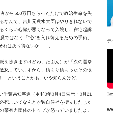
から500万円もらっただけで政治生命を失
るなんて、吉川元農水大臣はやりきれないで
るくらい心臓が悪くなって入院し、在宅起訴
臓ではなく「“心”を入れ替えるための手術」
デ
、それはあり得ないか……。
派を除きますけどね、たぶん）が「次の選挙
激怒していますから、積もり積もったその恨
た！ ということかも。いや知らんけど。
千葉県知事選（令和3年3月4日告示・3月21
Twe
必死こいてなんとか独自候補を擁立したじゃ
の某有力団体のトップが怒っていましたよ。
W