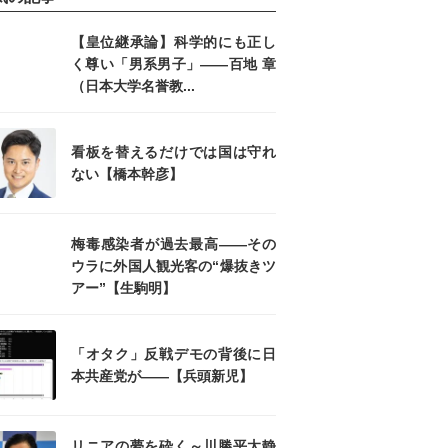
【皇位継承論】科学的にも正し
く尊い「男系男子」――百地 章
（日本大学名誉教...
看板を替えるだけでは国は守れ
ない【橋本幹彦】
梅毒感染者が過去最高――その
ウラに外国人観光客の“爆抜きツ
アー”【生駒明】
「オタク」反戦デモの背後に日
本共産党が――【兵頭新児】
リニアの夢を砕く～川勝平太静