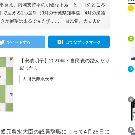
事発覚、内閣支持率の明確な下落…とココのところ
記事を読む
1
中で迎える2つ選挙（3月の千葉県知事選、4月の衆議
きか展望はまるで見えず……。 自民党、大丈夫⁉
記事を読む
2
ツイートする
はてなブックマーク
【安積明子】2021年・自民党の踏んだり
蹴ったり
記事を読む
3
吉川元農水大臣
記事を読む
4
記事を読む
5
元農水大臣の議員辞職によって4月25日に