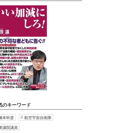
気のキーワード
橋本幹彦
航空宇宙自衛隊
衆議院議員