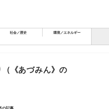
社会／歴史
環境／エネルギー
り（《あづみん》の
気の記事