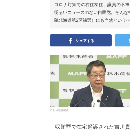
ン
コロナ対策での右往左往、議員の不祥
）
明るいニュースのない自民党。そんな
院北海道第2区補選）にも当然というべ
シェアする
via
youtube
収賄罪で在宅起訴された吉川貴盛