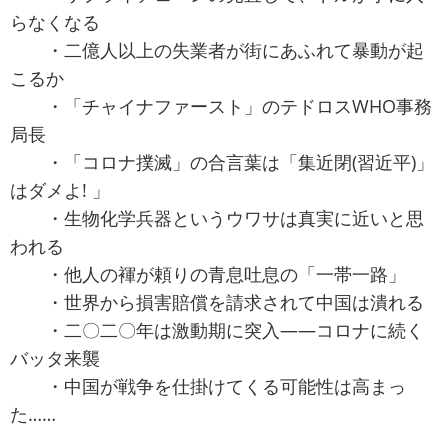
らなくなる
・二億人以上の失業者が街にあふれて暴動が起
こるか
・「チャイナファースト」のテドロスWHO事務
局長
・「コロナ撲滅」の合言葉は「集近閉(習近平)」
はダメよ! 」
・生物化学兵器というウワサは真実に近いと思
われる
・他人の褌が頼りの青息吐息の「一帯一路」
・世界から損害賠償を請求されて中国は潰れる
・二〇二〇年は激動期に突入――コロナに続く
バッタ来襲
・中国が戦争を仕掛けてくる可能性は高まっ
た……