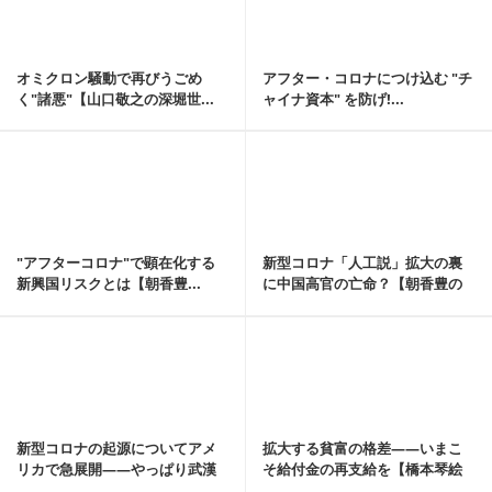
オミクロン騒動で再びうごめ
アフター・コロナにつけ込む "チ
く"諸悪"【山口敬之の深堀世...
ャイナ資本" を防げ!...
記事を読む
"アフターコロナ"で顕在化する
新型コロナ「人工説」拡大の裏
新興国リスクとは【朝香豊...
に中国高官の亡命？【朝香豊の
日本再興原論 No56】
記事を読む
新型コロナの起源についてアメ
拡大する貧富の格差――いまこ
リカで急展開――やっぱり武漢
そ給付金の再支給を【橋本琴絵
ウイルス＆生物兵器...
の愛国旋律㉔】