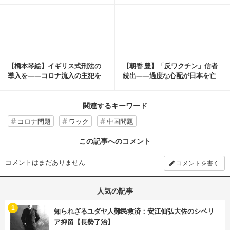
記事を読む
【橋本琴絵】イギリス式刑法の
【朝香 豊】「反ワクチン」信者
導入を――コロナ流入の主犯を
続出――過度な心配が日本を亡
罰せよ【橋本琴絵の...
ぼす（朝香豊の日...
関連するキーワード
コロナ問題
ワック
中国問題
この記事へのコメント
コメントはまだありません
コメントを書く
人気の記事
む
1
知られざるユダヤ人難民救済：安江仙弘大佐のシベリ
ア抑留【長勢了治】