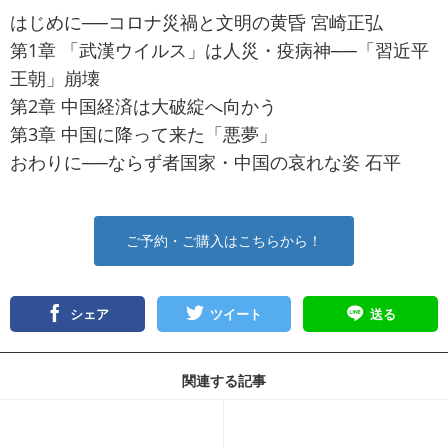
はじめに──コロナ災禍と文明の黄昏 宮崎正弘
第1章 「武漢ウイルス」は人災・疫病神──「習近平
王朝」崩壊
第2章 中国経済は大破綻へ向かう
第3章 中国に降って来た「悪夢」
おわりに──ならず者国家・中国の哀れな姿 石平
ご予約・ご購入はこちらから！
シェア
ツイート
送る
関連する記事
記事を読む