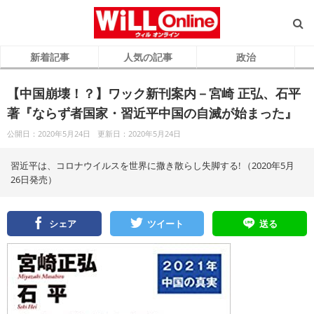
新着記事
人気の記事
政治
【中国崩壊！？】ワック新刊案内－宮崎 正弘、石平
著『ならず者国家・習近平中国の自滅が始まった』
公開日：2020年5月24日
更新日：2020年5月24日
習近平は、コロナウイルスを世界に撒き散らし失脚する! （2020年5月
26日発売）
シェア
ツイート
送る