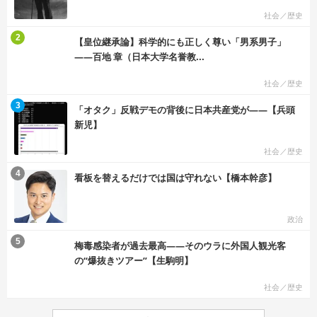
社会／歴史
む
2
【皇位継承論】科学的にも正しく尊い「男系男子」
――百地 章（日本大学名誉教...
社会／歴史
む
3
「オタク」反戦デモの背後に日本共産党が――【兵頭
新児】
社会／歴史
む
4
看板を替えるだけでは国は守れない【橋本幹彦】
政治
む
5
梅毒感染者が過去最高――そのウラに外国人観光客
の“爆抜きツアー”【生駒明】
社会／歴史