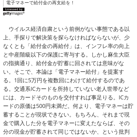
電子マネーで給付金の再支給を！
ウイルス経済自粛という前例がない事態である以
上、手探りで解決策を探らなければならないが、少
なくとも「給付金の再給付」は、インフレ率の向上
と中産階級以下の保護に寄与する。しかし麻生大臣
の指摘通り、給付金が貯蓄に回されては意味がな
い。そこで、本論は「電子マネー給付」を提案す
る。1回に5万円を複数回にわけて給付するのであ
る。交通系ICカードを所持していない老人世帯など
には、カードそのものを交付すれば事足りる。ICカ
ードの原価は500円未満だ。何より、電子マネーは貯
蓄することが現状できない。もちろん、それまで現
金で購入した分を電子マネーに変えたならば、その
分の現金が貯蓄されて同じではないか、という批判