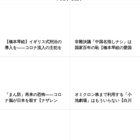
記事を読む
【橋本琴絵】イギリス式刑法の
非難決議「中国名指しナシ」は
導入を――コロナ流入の主犯を
国家百年の恥【橋本琴絵の愛国
罰せよ【橋本琴絵の...
旋律 No60】
記事を読む
「まん防」再来の恐怖――コロ
オミクロン株まで利用する「小
ナ脳が日本を殺す【ナザレン
池劇場」はもういらない【白川
コ・アンドリー／連載...
司】
記事を読む