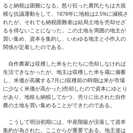
ると納税は困難になる。怒り狂った農民たちは大規
模な抗議運動をして、1878年に地租は2.5%に減税さ
れたが、それでも納税困難者は結局土地を売却せざ
るを得ないことになった。この土地を周囲の地主が
買い集め、資本を集約し、いわゆる地主と小作人の
関係が定着したのである。
自作農家は収穫した米をただちに売却しなければ
生活できなかったが、地主は収穫した米を蔵に備蓄
し、米価が高騰する7月に(収穫前の時期は米が市場
に少なく米価が高かった)売却したので資本にゆとり
があり、地租も納税してかつ、売りに出された自作
農の土地を買い集めることができたのである。
こうして明治初期には、中産階級が没落して資本
集約が為された。ここからが重要である。地主達は