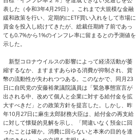
目標「インフレ率２％」を達成できない見通しを公
表した（令和3年4月29日）。これまで大規模な金融
緩和政策を行い、定期的にETF買い入れをして市場に
資金を投入し続けてきたが、総裁任期終了前であっ
ても0.7%から1%のインフレ率に留まるとの予測値を
示した。
新型コロナウイルスの影響によって経済活動が萎
縮するなか、ますますあらゆる消費が抑制され、貨
幣の流動性が失われつつある。このなかで、同月23
日に自民党の安藤裕衆議院議員は「緊急事態宣言が
出される中、改めて個人と企業に対する給付金を拡
大すべきだ」との政策方針を提言した。しかし、昨
年10月27日に麻生太郎財務大臣は、給付金の再支給
に対して懐疑的見解を示し、「間違いなく預金に回
ったことは確か。消費に回らないと本来の目的を達