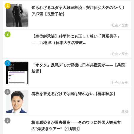
む
1
知られざるユダヤ人難民救済：安江仙弘大佐のシベリ
ア抑留【長勢了治】
社会／歴史
む
2
【皇位継承論】科学的にも正しく尊い「男系男子」
――百地 章（日本大学名誉教...
社会／歴史
む
3
「オタク」反戦デモの背後に日本共産党が――【兵頭
新児】
社会／歴史
む
4
看板を替えるだけでは国は守れない【橋本幹彦】
政治
む
5
梅毒感染者が過去最高――そのウラに外国人観光客
の“爆抜きツアー”【生駒明】