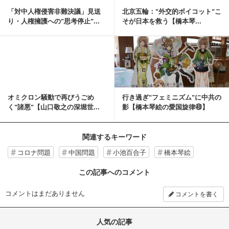
「対中人権侵害非難決議」見送
北京五輪："外交的ボイコット"こ
り・人権擁護への"思考停止"...
そが日本を救う【橋本琴...
記事を読む
オミクロン騒動で再びうごめ
行き過ぎ"フェミニズム"に中共の
く"諸悪"【山口敬之の深堀世...
影【橋本琴絵の愛国旋律㊾】
関連するキーワード
コロナ問題
中国問題
小池百合子
橋本琴絵
この記事へのコメント
コメントはまだありません
コメントを書く
人気の記事