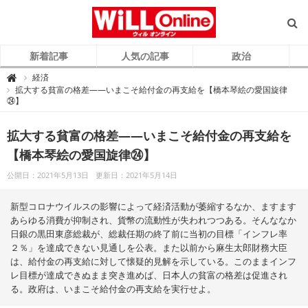
新着記事
人気の記事
政治
W
経済

i
拡大する貧富の格差――いまこそ給付金の再支給を【橋本琴絵の愛国旋律
L
㉔】
L
O
n
l
拡大する貧富の格差――いまこそ給付金の再支給を
i
n
e
【橋本琴絵の愛国旋律㉔】
（
ウ
ィ
公開日：2021年5月13日
更新日：2021年5月14日
ル
オ
ン
新型コロナウイルスの影響によって経済活動が萎縮するなか、ますます
ラ
イ
あらゆる消費が抑制され、貨幣の流動性が失われつつある。そんななか
ン
）
日銀の黒田東彦総裁が、総裁任期の終了前に当初の目標「インフレ率
２％」を達成できない見通しを公表。また以前から麻生太郎財務大臣
は、給付金の再支給に対して懐疑的見解を示している。このままインフ
レ目標が達成できぬまま突き進めば、日本人の貧富の格差は促進され
る。政府は、いまこそ給付金の再支給を実行せよ。