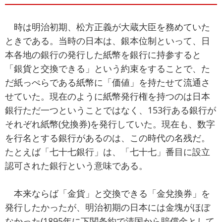
時は明治初期、松方正義が大蔵大臣を務めていた
ときである。当時の日本は、銀本位制といって、日
本各地の銀行の発行した紙幣を銀行に持参すると
「銀貨と交換できる」という約束をすることで、た
だ紙っぺらである紙幣に「価値」を持たせて流通さ
せていた。現在のように紙幣発行権を持つのは日本
銀行ただ一つということではなく、153行ある銀行が
それぞれ紙幣(兌換券)を発行していた。現在も、数字
を行名とする銀行があるのは、この時代の名残だ。
たとえば「七十七銀行」は、「七十七」番目に設立
認可された銀行という意味である。
本来ならば「金貨」と交換できる「金兌換券」を
発行したかったが、明治初期の日本には金塊がほぼ
なかった(1895年に下関条約で清国から賠償金として