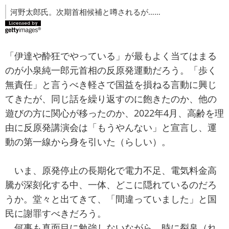
河野太郎氏。次期首相候補と噂されるが……
「伊達や酔狂でやっている」が最もよく当てはまる
のが小泉純一郎元首相の反原発運動だろう。「歩く
無責任」と言うべき軽さで国益を損ねる言動に興じ
てきたが、同じ話を繰り返すのに飽きたのか、他の
遊びの方に関心が移ったのか、2022年4月、高齢を理
由に反原発講演会は「もうやんない」と宣言し、運
動の第一線から身を引いた（らしい）。
いま、原発停止の長期化で電力不足、電気料金高
騰が深刻化する中、一体、どこに隠れているのだろ
うか。堂々と出てきて、「間違っていました」と国
民に謝罪すべきだろう。
何事も真面目に勉強しないながら、時に裂帛（れ