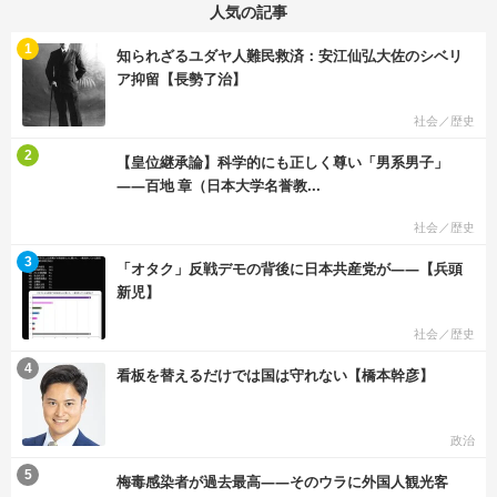
人気の記事
む
1
知られざるユダヤ人難民救済：安江仙弘大佐のシベリ
ア抑留【長勢了治】
社会／歴史
む
2
【皇位継承論】科学的にも正しく尊い「男系男子」
――百地 章（日本大学名誉教...
社会／歴史
む
3
「オタク」反戦デモの背後に日本共産党が――【兵頭
新児】
社会／歴史
む
4
看板を替えるだけでは国は守れない【橋本幹彦】
政治
む
5
梅毒感染者が過去最高――そのウラに外国人観光客