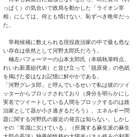
っぱく）の気合いで政局を動かした「ライオン宰
相」にしては、何とも情けない、恥ずべき晩年だっ
た。
宰相候補に数えられる現役政治家の中で最も危な
い存在は依然として河野太郎氏だろう。
極左パフォーマーの山本太郎氏（本稿執筆時点、
れいわ新選組代表）と並び立って「脱原発」の色紙
を掲げた姿はなお記憶に鮮やかである。
「河野グレタ郎」と呼んでいるせいで私は彼のツイ
ッターからブロックされており（身分を明らかにし
実名でツイートしている人間をブロックするのは政
治家として器が小さ過ぎるだろう）、エネルギー問
題に関する河野氏の最近の発言は知らない。しかし
その「常識に欠けている」（所属する麻生派の麻生
太郎会長評）独善的性格や太陽光パネル絡みの利害