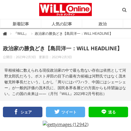
新着記事
人気の記事
政治
W
『WiLL』
政治家の勝負どき【島田洋一：WiLL HEADLINE】

i
L
L
O
政治家の勝負どき【島田洋一：WiLL HEADLINE】
n
l
公開日：2023年2月3日
更新日：2023年2月3日
i
n
e
（
宰相候補に数えられる現役政治家の中で最も危ない存在は依然として河
ウ
ィ
野太郎氏だろう。ポスト岸田の目下の最有力候補は河野氏ではなく茂木
ル
敏充幹事長だという。しかし「周りにはパワハラ、中国にはシェーシェ
オ
ン
ー」が一般的評価の茂木氏に、国民各界各層どの方面からも待望論はな
ラ
イ
い。この国の未来は――（月刊『WiLL』2023年2月号初出）
ン
）
シェア
ツイート
送る