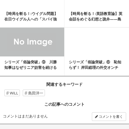
【時局を斬る！:ウイグル問題】
【時局を斬る！:英語教育論】英
在日ウイグル人への「スパイ強
会話をめぐる幻想と詭弁――島
要」――島田洋一...
田洋一「天下の大道」
記事を読む
シリーズ「俗論突破」⑨ 川勝
シリーズ「俗論突破」⑥ 恥知
知事はなぜリニア妨害を続ける
らず！ 岸田総理の外交オンチ
の【小倉健一（イト...
【小倉健一（イトモ...
関連するキーワード
WiLL
島田洋一
この記事へのコメント
コメントはまだありません
コメントを書く