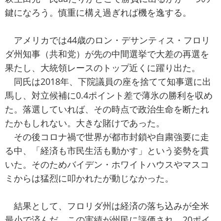
鍵になろう。慎重に構え過ぎれば機を逸する。
アメリカでは44歳のロン・デサンティス・フロリ
ダ州知事（共和党）が先の中間選挙で大差の再選を
果たし、大統領レースのトップ近くに躍り出た。
同氏は2018年、下院議員の座を捨てて知事選に出
馬し、対立候補に0.4ポイント差で薄氷の勝利を収め
た。落選していれば、その時点で政治生命を断たれ
たかもしれない。大きな賭けであった。
その後コロナ禍で世界が都市封鎖や自粛強要に走
る中、「経済も市民生活も動かす」という姿勢を貫
いた。そのためバイデン・ホワイトハウスやマスコ
ミからは猛烈に叩かれたが動じなかった。
結果として、フロリダ州は経済の落ち込みが全米
最小で済んだ。この実績が州民に評価され、20ポイ