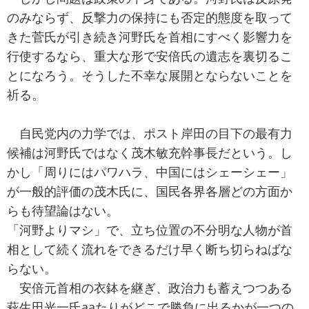
のみならず、反撃力の保持にも否定的態度を取って
きた菅氏が引き続き河野氏を首相にすべく影響力を
行使するなら、重大な形で安倍氏の遺志を裏切るこ
とになろう。そうした不幸な展開とならないことを
祈る。
自民党内の力学では、ポスト岸田の目下の最有力
候補は河野氏ではなく茂木敏充幹事長だという。し
かし「周りにはパワハラ、中国にはシェーシェー」
が一般的評価の茂木氏に、国民各界各層どの方面か
らも待望論はない。
「河野よりマシ」で、立ち位置の不分明な人物が首
相として続く流れをできるだけ早く断ち切らねばな
らない。
安倍元首相の衣鉢を継ぎ、政治力も蓄えつつある
萩生田光一氏aaたりがどこで勝負に出るかが一つの