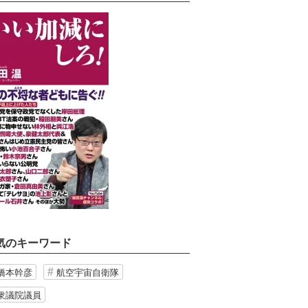
気のキーワード
橋本幹彦
航空宇宙自衛隊
衆議院議員