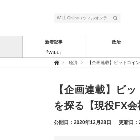
新着記事
政治
『WiLL』
W

経済
【企画連載】ビットコイン
i
L
L
O
n
【企画連載】ビッ
l
i
n
e
を探る【現役FX
（
ウ
ィ
ル
公開日：2020年12月28日
更新日：2
オ
ン
ラ
イ