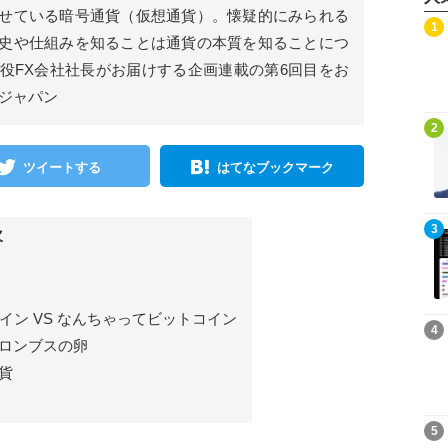
せている暗号通貨（仮想通貨）。懐疑的にみられる
記事を読む
1
史や仕組みを知ることは通貨の本質を知ることにつ
役FX会社社長がお届けする企画連載の第6回目をお
ジャパン
記事を読む
2
ツイートする
はてなブックマーク
記事を読む
3
次
イン VS なんちゃってビットコイン
記事を読む
4
ロンブスの卵
貨
記事を読む
5