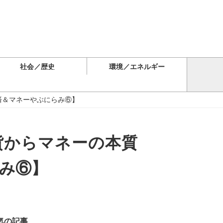
社会／歴史
環境／エネルギー
済＆マネーやぶにらみ⑥】
貨からマネーの本質
らみ⑥】
気の記事