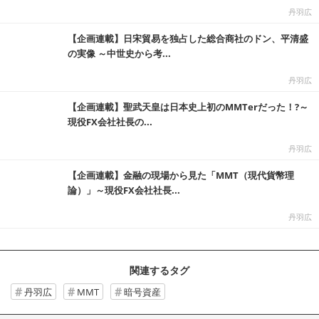
丹羽広
【企画連載】日宋貿易を独占した総合商社のドン、平清盛
の実像 ～中世史から考...
丹羽広
【企画連載】聖武天皇は日本史上初のMMTerだった！?～
現役FX会社社長の...
丹羽広
【企画連載】金融の現場から見た「MMT（現代貨幣理
論）」～現役FX会社社長...
丹羽広
関連するタグ
丹羽広
MMT
暗号資産