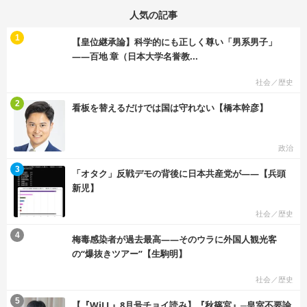
人気の記事
む
1
【皇位継承論】科学的にも正しく尊い「男系男子」
――百地 章（日本大学名誉教...
社会／歴史
む
2
看板を替えるだけでは国は守れない【橋本幹彦】
政治
む
3
「オタク」反戦デモの背後に日本共産党が――【兵頭
新児】
社会／歴史
む
4
梅毒感染者が過去最高――そのウラに外国人観光客
の“爆抜きツアー”【生駒明】
社会／歴史
む
5
【『WiLL』8月号チョイ読み】『秋篠宮』─皇室不要論