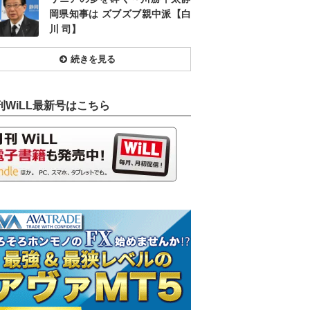
岡県知事は ズブズブ親中派【白
川 司】
続きを見る
刊WiLL最新号はこちら