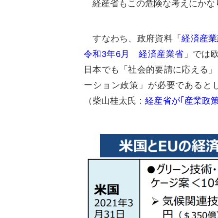
経産省もこの危険な考えにかな
すなわち、政府資料「
経済産
令和3年6月 経済産業省
」では
日本でも「社会的要請に応える」
ーション政策」が必要であると
（柴山桂太氏：
経産省が｢産業政