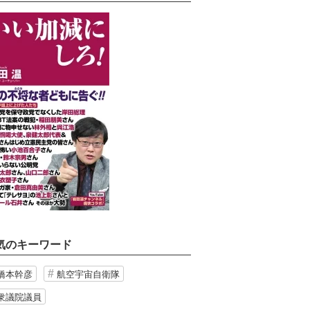
気のキーワード
橋本幹彦
航空宇宙自衛隊
衆議院議員