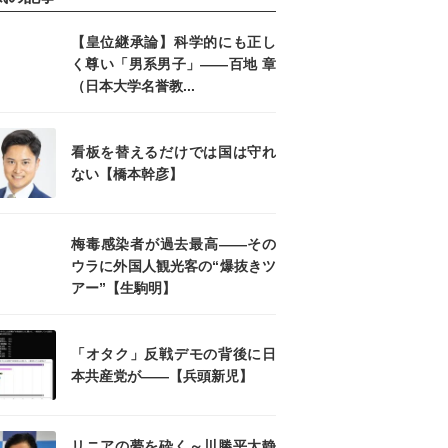
【皇位継承論】科学的にも正し
く尊い「男系男子」――百地 章
（日本大学名誉教...
看板を替えるだけでは国は守れ
ない【橋本幹彦】
梅毒感染者が過去最高――その
ウラに外国人観光客の“爆抜きツ
アー”【生駒明】
「オタク」反戦デモの背後に日
本共産党が――【兵頭新児】
リニアの夢を砕く～川勝平太静