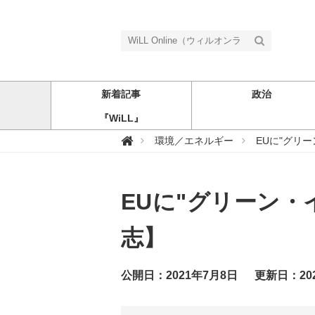
新着記事
政治
『WiLL』
W

環境／エネルギー
EUに"グリ
i
L
L
O
n
EUに"グリーン
l
i
n
e
志】
（
ウ
ィ
ル
公開日：2021年7月8日
更新日：20
オ
ン
ラ
イ