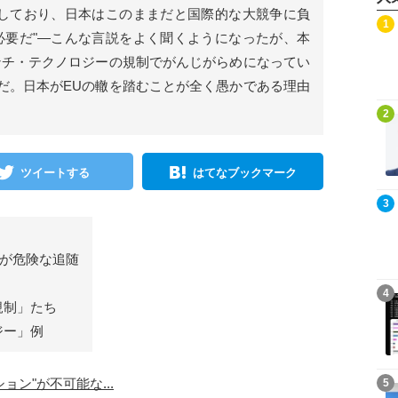
進しており、日本はこのままだと国際的な大競争に負
記事を読む
1
必要だ"—こんな言説をよく聞くようになったが、本
ンチ・テクノロジーの規制でがんじがらめになってい
だ。日本がEUの轍を踏むことが全く愚かである理由
記事を読む
2
ツイートする
はてなブックマーク
記事を読む
3
省が危険な追随
記事を読む
4
規制」たち
ジー」例
記事を読む
5