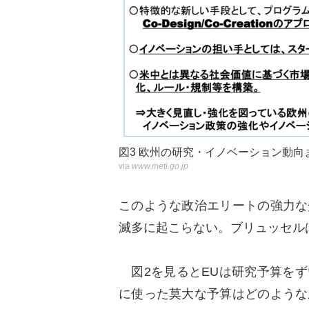
図3 欧州の研究・イノベーション動向
via
www.meti.go.jp
このような政治エリートの強力な
滅多に起こらない。ブリュッセル
図2を見るとEUは研究予算をず
に使った莫大な予算はどのような