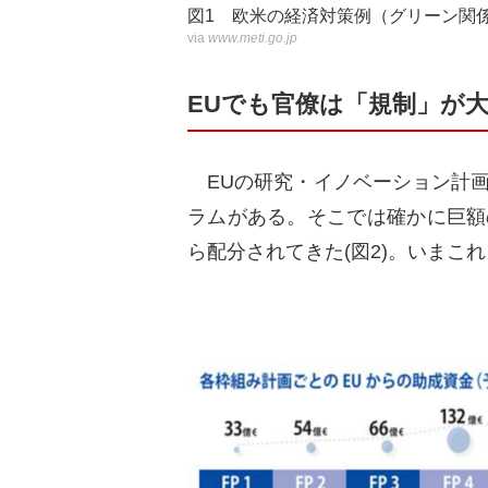
図1 欧米の経済対策例（グリーン関
via
www.meti.go.jp
EUでも官僚は「規制」が
EUの研究・イノベーション計画
ラムがある。そこでは確かに巨額
ら配分されてきた(図2)。いまこ