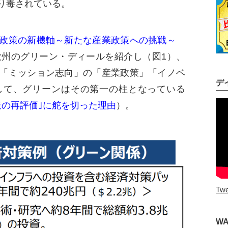
り毒されている。
業政策の新機軸～新たな産業政策への挑戦～
欧州のグリーン・ディールを紹介し（図1）、
「ミッション志向」の「産業政策」「イノベ
デ
して、グリーンはその第一の柱となっている
策の再評価｣に舵を切った理由
）。
Twe
W