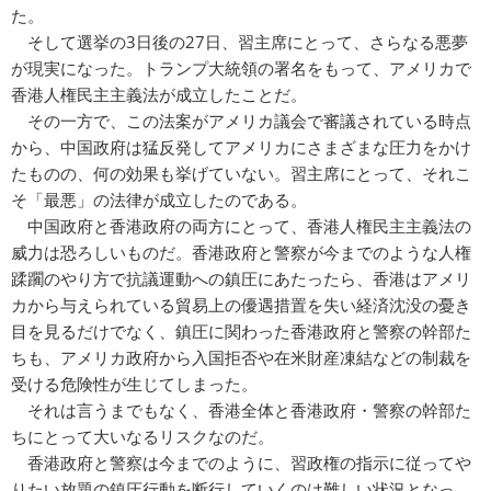
た。
そして選挙の3日後の27日、習主席にとって、さらなる悪夢
が現実になった。トランプ大統領の署名をもって、アメリカで
香港人権民主主義法が成立したことだ。
その一方で、この法案がアメリカ議会で審議されている時点
から、中国政府は猛反発してアメリカにさまざまな圧力をかけ
たものの、何の効果も挙げていない。習主席にとって、それこ
そ「最悪」の法律が成立したのである。
中国政府と香港政府の両方にとって、香港人権民主主義法の
威力は恐ろしいものだ。香港政府と警察が今までのような人権
蹂躙のやり方で抗議運動への鎮圧にあたったら、香港はアメリ
カから与えられている貿易上の優遇措置を失い経済沈没の憂き
目を見るだけでなく、鎮圧に関わった香港政府と警察の幹部た
ちも、アメリカ政府から入国拒否や在米財産凍結などの制裁を
受ける危険性が生じてしまった。
それは言うまでもなく、香港全体と香港政府・警察の幹部た
ちにとって大いなるリスクなのだ。
香港政府と警察は今までのように、習政権の指示に従ってや
りたい放題の鎮圧行動を断行していくのは難しい状況となっ