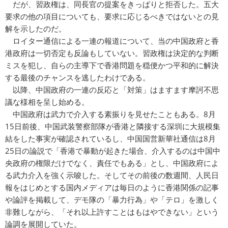
だが、習政権は、同長官の提案をきっぱりと拒否した。五大
要求の他の項目についても、要求に応じるべきではないとの見
解を示したのだ。
ロイター通信による一連の報道について、当の中国政府と香
港政府は一切否定も反論もしていない。習政権は決定的な判断
ミスを犯し、自らの主導下で香港問題を穏便かつ平和的に解決
する最後のチャンスを逃したわけである。
以降、中国政府の一連の反応と「対策」はますます摩訶不思
議な様相を呈し始める。
中国政府は武力で介入する素振りを見せたこともある。8月
15日前後、中国武装警察部隊が香港と隣接する深圳に大規模集
結をした事実が確認されているし、中国国営新華社通信は8月
25日の論説で「香港で暴動が起きた場合、介入するのは中国中
央政府の権限だけでなく、責任でもある」とし、中国政府によ
る武力介入を強く示唆した。そしてその前後の数週間、人民日
報をはじめとする国内メディアは毎日のように香港関係の記事
や論評を掲載して、デモ隊の「暴力行為」や「テロ」を激しく
非難しながら、「それ以上許すことはもはやできない」という
論調を展開していた。