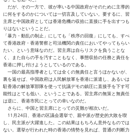
だが、その一方で、彼が率いる中国政府がそのために主導的
に何をするのかについては一切言及していない。要するに、習
主席と中国政府としては香港危機の収拾に直接に手を出すつも
りはないということだ。
「暴力・動乱の制止」にしても「秩序の回復」にしても、すべ
て香港政府・香港警察と司法機関の責任においてやってもらい
たい、という意味なのだ。習主席は自らリスクを負うことな
く、また自らの手を汚すこともなく、事態収拾の任務と責任を
香港に押し付けようとしているのである。
一国の最高指導者としては全くの無責任と言うほかないが、
裏を返せば、中国政府は人民解放軍を香港に派遣し、あるいは
駐香港の解放軍部隊を使って抗議デモの鎮圧に直接手を下す可
能性はとても低い、ということである。習主席の無策と無責任
は逆に、香港市民にとっての幸いなのだ。
さらに、中国と習主席にとっての災難が相次いだ。
11月24日、香港の区議会選挙で、親中派が歴史的大敗を喫
し、民主派が大躍進した。この結果はもちろん意外なものでは
ない。選挙が行われた時の香港の情勢を見れば、普通の判断力