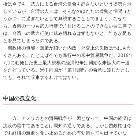
権は今でも、武力による台湾の併合も辞さないという姿勢を示
しているが、台湾の人々は、そんなのはただの虚勢と恫喝（ど
うかつ）に過ぎないとして無視することもできよう。なぜな
ら、香港の一つも武力行使で片付けることのできない習主席で
は、台湾への武力行使に踏み切れるはずもないと、誰もが足も
とを見てしまったのである。
習政権の無能・無策が招いた内政・外交上の失敗は他にもた
くさんある。たとえば今でも進行中の米中貿易戦争だ。2018年
7月に勃発した史上最大規模の経済戦争は開始以来拡大の一途
をたどっている。米中両国が「第1段階」の合意に達したとし
ても、それで収束するわけではない。
中国の孤立化
一方、アメリカとの貿易戦争が一因となって、中国の経済は
沈没の最中であることは周知の通りである。しかし習政権は今
でも経済の衰退を食い止めるための有効策を打ち出せていな