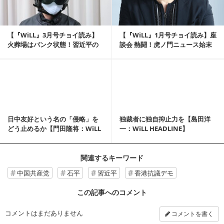
【『WiLL』3月号チョイ読み】
【『WiLL』1月号チョイ読み】座
火葬場はパンク状態！習近平の
談会 熱闘！虎ノ門ニュース始末
秘密指令「14...
記／悪党国...
記事を読む
日中友好という名の「侵略」を
独裁者に独自抑止力を【島田洋
どう止めるか【門田隆将：WiLL
一：WiLL HEADLINE】
HEADLINE】
関連するキーワード
中国共産党
石平
習近平
香港抗議デモ
この記事へのコメント
コメントはまだありません
コメントを書く