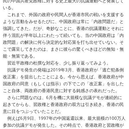
民の中国共産党政権に対する史上最大の抗議運動へと発展して
いる。
これまで、外国の政府や民間人が香港市民の戦いを支援する
ような言動をみせるたびに、中国政府は常に「内政問題だ」と
強調してきた。だが、奇妙なことに、香港の抗議運動とそれに
伴う混乱が半年以上にわたって続いても、当の中国政府は「内
政問題」の解決に何ら決定的な対応策を打ち出せていない。そ
こで露呈してきたのは、まさに彼らの驚くべきほどの無知・無
能・無策である。
習近平政権の杜撰な対応を、少し振り返ってみよう。
抗議デモ発生の発端は2019年3月、香港政府が「逃亡犯条例
改正案」を提出したことによる。今から思えば、香港政府が中
国政府の同意（もしくは指示）の下でこの「改正案」を出した
こと自体、両政府の香港民意に対する鈍感さの表れだった。
さらに問題なのは、6月を機に大規模な抗議デモが連続的に
起きてからも、習政権と香港政府の双方は引き続き、香港の民
意に目をつぶっていたことだ。
例えば6月9日、1997年の中国返還以来、最大規模の100万人
参加の抗議デモが発生した。その時点で、香港政府と習政権が