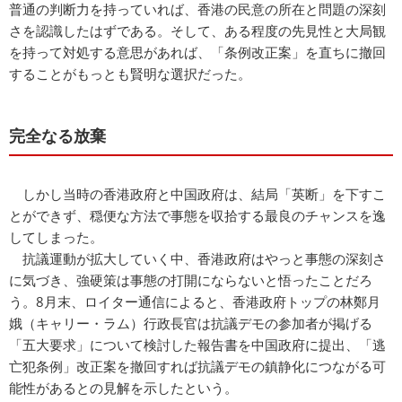
普通の判断力を持っていれば、香港の民意の所在と問題の深刻
さを認識したはずである。そして、ある程度の先見性と大局観
を持って対処する意思があれば、「条例改正案」を直ちに撤回
することがもっとも賢明な選択だった。
完全なる放棄
しかし当時の香港政府と中国政府は、結局「英断」を下すこ
とができず、穏便な方法で事態を収拾する最良のチャンスを逸
してしまった。
抗議運動が拡大していく中、香港政府はやっと事態の深刻さ
に気づき、強硬策は事態の打開にならないと悟ったことだろ
う。8月末、ロイター通信によると、香港政府トップの林鄭月
娥（キャリー・ラム）行政長官は抗議デモの参加者が掲げる
「五大要求」について検討した報告書を中国政府に提出、「逃
亡犯条例」改正案を撤回すれば抗議デモの鎮静化につながる可
能性があるとの見解を示したという。