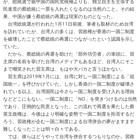
が、総統選で親中国の国民党候補よりも、独立自主を主張する
民進党の蔡総統に一票を入れたくなるのは当然のこと。その結
果、中国が嫌う蔡総統の再選は現実のものとなった。
台湾総統選が行われた1月11日前後、筆者も取材のため台湾
を訪れていたが、台湾人の多くは、習政権が香港の一国二制度
を破壊したことで蔡総統の再選につながったという認識を示し
ていた。
だから、蔡総統の再選を助けた「部外功労者」の筆頭に、習
主席の名前を挙げた台湾のメディアもあるほど。台湾人にそこ
まで嘲笑された習主席は、もはや大バカと言うほかない。
習主席は2019年1月には、台湾に対し一国二制度による「祖
国統一」を呼びかけていた。しかし香港の一国二制度が破壊さ
れている以上、台湾国民は今さら一国二制度を受け入れる理由
などどこにもない。一国二制度に「NO」を突きつけるのは当然
であり、圧倒的な民意となった。この流れで再選を果たした蔡
英文政権は、今後はより明確な姿勢で一国二制度を拒否するだ
ろう。習政権が企む一国二制度による台湾併合の夢がますます
難しくなったことは明々白々である。
では、彼らはどうやって台湾を併合するつもりなのか。習政