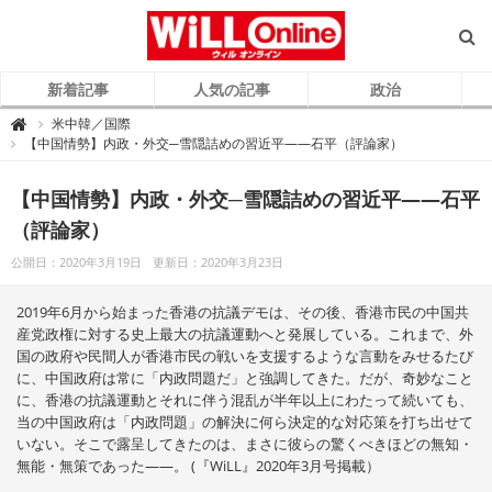
新着記事
人気の記事
政治
W
米中韓／国際

i
【中国情勢】内政・外交─雪隠詰めの習近平――石平（評論家）
L
L
O
n
【中国情勢】内政・外交─雪隠詰めの習近平――石平
l
i
（評論家）
n
e
（
公開日：2020年3月19日
更新日：2020年3月23日
ウ
ィ
ル
オ
2019年6月から始まった香港の抗議デモは、その後、香港市民の中国共
ン
ラ
産党政権に対する史上最大の抗議運動へと発展している。これまで、外
イ
国の政府や民間人が香港市民の戦いを支援するような言動をみせるたび
ン
）
に、中国政府は常に「内政問題だ」と強調してきた。だが、奇妙なこと
に、香港の抗議運動とそれに伴う混乱が半年以上にわたって続いても、
当の中国政府は「内政問題」の解決に何ら決定的な対応策を打ち出せて
いない。そこで露呈してきたのは、まさに彼らの驚くべきほどの無知・
無能・無策であった――。 (『WiLL』2020年3月号掲載）