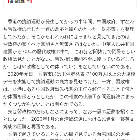
香港の抗議運動が発生してからの半年間、中国政府、すなわ
ち習政権の示した一連の反応と彼らのとった「対応策」を整理
してみたが、そこからわれわれにはっきりと見えてきたのは、
習政権の驚くべき無能さと無策さではないか。中華人民共和国
建国から70年の歴代政権の中で、これほど間抜けで阿呆らしい
政権は見たことがない。習政権は機能不全に陥っているどころ
か、もはや政権としての体（てい）をなしていないのである。
2020年元日、香港市民は主催者発表で100万人以上の大規模
デモを実施して抗議運動の底力を見せつけた。一方、習政権
は、香港にある中国政府出先機関の主任を解任することで何と
か体面を保とうとしたが、この程度の小細工が問題解決にまっ
たくつながらないことは明らかである。
実は習政権のだらしなさによって、なお一層の悪夢を招くこ
とになった。2020年1月の台湾総統選における民進党・蔡英文
総統の圧勝と再選である。
香港で起きていることをこの目で見ている台湾国民の大半