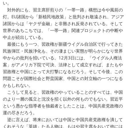
い。
対外的にも、習主席肝煎りの「一帯一路」構想は今や風前の
灯。EU諸国から「新植民地政策」と批判され敬遠され、アジア
諸国からは「ヤクザ金融」と非難され反発されている。そして
世界のあちこちでは、「一帯一路」関連プロジェクトの中断や
中止が続出している。
最後にもう一つ、習政権が新疆ウイグル自治区で行ってきた
民族弾圧・民族浄化も、その凄まじい実態が明らかになり世界
中からの批判を招いている。12月3日には、「ウイグル人権法
案」がアメリカ下院で可決、法律として成立すれば、またもや
習政権と中国にとって大打撃になるだろう。そして今後、この
問題こそが国際社会と野蛮国家、中国との対立軸の一つになる
かもしれない。
こうして見ると、習政権のやっていることのすべては、中国
のより一層の孤立と沈没を招く以外の何ものでもない。習近平
という愚かな指導者を独裁者としたことは、中国共産党政権の
運の尽きだろう。
逆に言えば、将来においては中国と中国共産党政権を潰して
くれそうな「英雄」たる人物は、もはや習主席をおいて他には