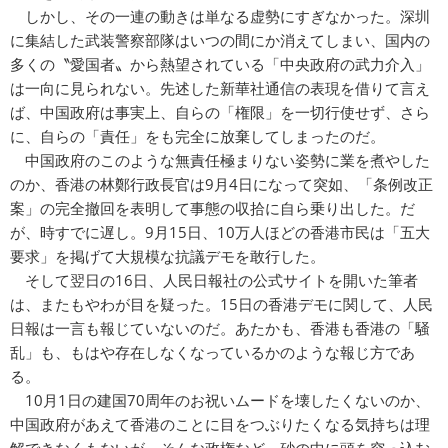
しかし、その一連の動きは単なる虚勢にすぎなかった。深圳
に集結した武装警察部隊はいつの間にか消えてしまい、国内の
多くの〝愛国者〟から熱望されている「中央政府の武力介入」
は一向に見られない。先述した新華社通信の表現を借りて言え
ば、中国政府は事実上、自らの「権限」を一切行使せず、さら
に、自らの「責任」をも完全に放棄してしまったのだ。
中国政府のこのような無責任極まりない姿勢に業を煮やした
のか、香港の林鄭行政長官は9月4日になって突如、「条例改正
案」の完全撤回を表明して事態の収拾に自ら乗り出した。だ
が、時すでに遅し。9月15日、10万人ほどの香港市民は「五大
要求」を掲げて大規模な抗議デモを敢行した。
そして翌日の16日、人民日報社の公式サイトを開いた筆者
は、またもやわが目を疑った。15日の香港デモに関して、人民
日報は一言も報じていないのだ。あたかも、香港も香港の「騒
乱」も、もはや存在しなくなっているかのような報じ方であ
る。
10月1日の建国70周年のお祝いムードを壊したくないのか、
中国政府があえて香港のことに目をつぶりたくなる気持ちは理