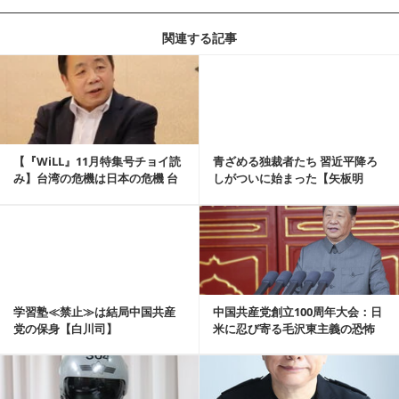
関連する記事
記事を読む
【『WiLL』11月特集号チョイ読
青ざめる独裁者たち 習近平降ろ
み】台湾の危機は日本の危機 台
しがついに始まった【矢板明
湾人に愛...
夫：WiLL HE...
記事を読む
学習塾≪禁止≫は結局中国共産
中国共産党創立100周年大会：日
党の保身【白川司】
米に忍び寄る毛沢東主義の恐怖
【山口敬之の深...
記事を読む