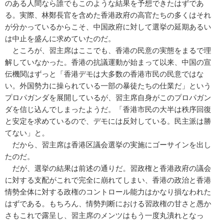
のある人間なら誰でもこのような結果を予想できたはずであ
る。実際、林鄭長官を含めた香港政府の高官たちの多くはそれ
が分かっているからこそ、中国政府に対して選挙の延期あるい
は中止を盛んに求めていたのだ。
ところが、習主席はここでも、香港の民意の実態をまるで理
解していなかった。香港の抗議運動が始まって以来、中国の宣
伝機関はずっと「香港デモは大多数の香港市民の民意ではな
い。外国勢力に操られている一部の暴徒たちの仕業だ」という
プロパガンダを展開しているが、習主席自身がこのプロパガン
ダを信じ込んでしまったようだ。「香港市民の大半は秩序回復
と安定を求めているので、デモには反対している。民主派は勝
てない」と。
だから、習主席は香港区議会選挙の実施にゴーサインを出し
たのだ。
だが、選挙の結果は前述の通りだ。習政権と香港政府の議会
に対する支配がこれで完全に崩れてしまい、香港の政治と香港
情勢全体に対する政権のコントロール能力はかなり損なわれた
はずである。もちろん、情勢判断における習政権の甘さと愚か
さもこれで露呈し、習主席のメンツはもう一度丸潰れとなっ