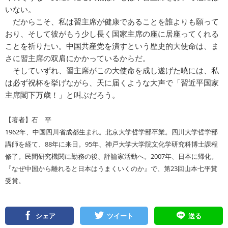
いない。
だからこそ、私は習主席が健康であることを誰よりも願って
おり、そして彼がもう少し長く国家主席の座に居座ってくれる
ことを祈りたい。中国共産党を潰すという歴史的大使命は、ま
さに習主席の双肩にかかっているからだ。
そしていずれ、習主席がこの大使命を成し遂げた暁には、私
は必ず祝杯を挙げながら、天に届くような大声で「習近平国家
主席閣下万歳！」と叫ぶだろう。
【著者】石 平
1962年、中国四川省成都生まれ。北京大学哲学部卒業。四川大学哲学部
講師を経て、88年に来日。95年、神戸大学大学院文化学研究科博士課程
修了。民間研究機関に勤務の後、評論家活動へ。2007年、日本に帰化。
『なぜ中国から離れると日本はうまくいくのか』で、第23回山本七平賞
受賞。
シェア
ツイート
送る