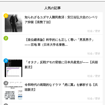
人気の記事
む
1
知られざるユダヤ人難民救済：安江仙弘大佐のシベリ
ア抑留【長勢了治】
社会／歴史
む
2
【皇位継承論】科学的にも正しく尊い「男系男子」
――百地 章（日本大学名誉教...
社会／歴史
む
3
「オタク」反戦デモの背後に日本共産党が――【兵頭
新児】
社会／歴史
む
4
令和時代の画期的なドラマ『虎に翼』を解析する【兵
頭新児】
社会／歴史
む