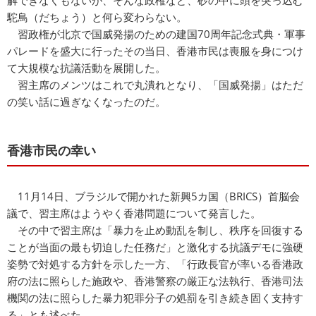
解できなくもないが、そんな政権など、砂の中に頭を突っ込む
駝鳥（だちょう）と何ら変わらない。
習政権が北京で国威発揚のための建国70周年記念式典・軍事
パレードを盛大に行ったその当日、香港市民は喪服を身につけ
て大規模な抗議活動を展開した。
習主席のメンツはこれで丸潰れとなり、「国威発揚」はただ
の笑い話に過ぎなくなったのだ。
香港市民の幸い
11月14日、ブラジルで開かれた新興5カ国（BRICS）首脳会
議で、習主席はようやく香港問題について発言した。
その中で習主席は「暴力を止め動乱を制し、秩序を回復する
ことが当面の最も切迫した任務だ」と激化する抗議デモに強硬
姿勢で対処する方針を示した一方、「行政長官が率いる香港政
府の法に照らした施政や、香港警察の厳正な法執行、香港司法
機関の法に照らした暴力犯罪分子の処罰を引き続き固く支持す
る」とも述べた。