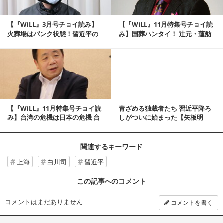
【『WiLL』3月号チョイ読み】
【『WiLL』11月特集号チョイ読
火葬場はパンク状態！習近平の
み】国葬ハンタイ！ 辻元・蓮舫
秘密指令「14...
はジョー...
記事を読む
【『WiLL』11月特集号チョイ読
青ざめる独裁者たち 習近平降ろ
み】台湾の危機は日本の危機 台
しがついに始まった【矢板明
湾人に愛...
夫：WiLL HE...
関連するキーワード
上海
白川司
習近平
この記事へのコメント
コメントはまだありません
コメントを書く