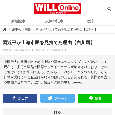
新着記事
人気の記事
政治
W
米中韓／国際
習近平が上海市民を見捨てた理由【白川司】

i
L
L
O
習近平が上海市民を見捨てた理由【白川司】
n
l
公開日：2022年4月22日
更新日：2022年4月22日
i
n
e
（
中国最大の経済都市である上海や深せんのロックダウンが続いている。
ウ
ィ
現在は、多くの製品で国際サプライチェーンが確立されており、その中
ル
心地はいまだに中国である。だから、上海がロックダウンしたことで、
オ
ン
打撃を受けている企業はかなりの数にのぼると見られる。異様とも言え
ラ
イ
る中国のゼロコロナ政策。習近平の腹の中とは――。
ン
）
シェア
ツイート
送る
目次