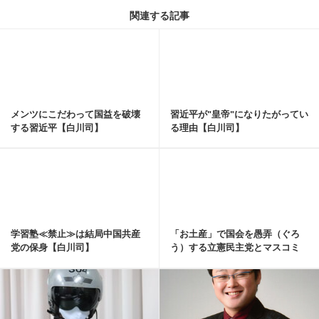
関連する記事
記事を読む
メンツにこだわって国益を破壊
習近平が"皇帝"になりたがってい
する習近平【白川司】
る理由【白川司】
記事を読む
学習塾≪禁止≫は結局中国共産
「お土産」で国会を愚弄（ぐろ
党の保身【白川司】
う）する立憲民主党とマスコミ
【白川司】
記事を読む