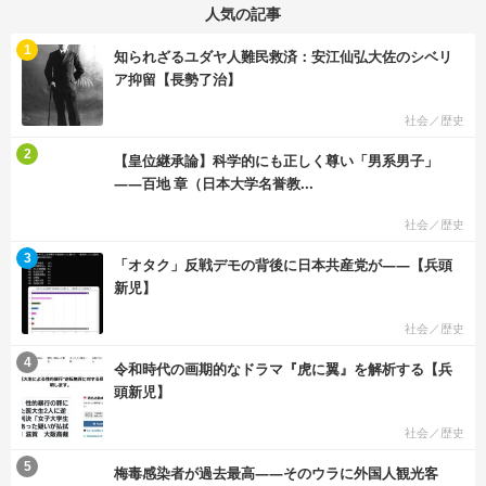
人気の記事
む
1
知られざるユダヤ人難民救済：安江仙弘大佐のシベリ
ア抑留【長勢了治】
社会／歴史
む
2
【皇位継承論】科学的にも正しく尊い「男系男子」
――百地 章（日本大学名誉教...
社会／歴史
む
3
「オタク」反戦デモの背後に日本共産党が――【兵頭
新児】
社会／歴史
む
4
令和時代の画期的なドラマ『虎に翼』を解析する【兵
頭新児】
社会／歴史
む
5
梅毒感染者が過去最高――そのウラに外国人観光客