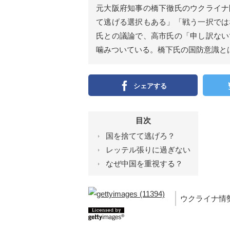
ン
元大阪府知事の橋下徹氏のウクライナ
）
て逃げる選択もある」「戦う一択では
氏との議論で、高市氏の「申し訳ない
噛みついている。橋下氏の国防意識と
シェアする
目次
国を捨てて逃げろ？
レッテル張りに過ぎない
なぜ中国を重視する？
ウクライナ情