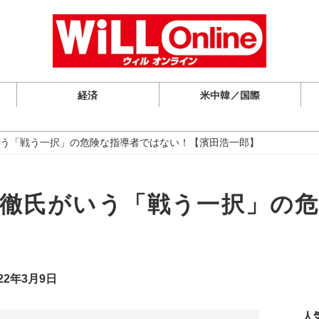
経済
米中韓／国際
う「戦う一択」の危険な指導者ではない！【濱田浩一郎】
徹氏がいう「戦う一択」の
】
22年3月9日
人