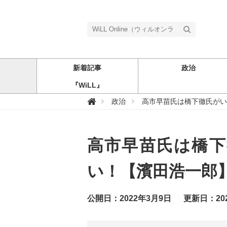
新着記事
政治
『WiLL』
W

政治
高市早苗氏は橋下徹氏がい
i
L
L
O
n
高市早苗氏は橋下
l
i
n
e
い！【濱田浩一郎
（
ウ
ィ
ル
公開日：2022年3月9日
更新日：20
オ
ン
ラ
イ