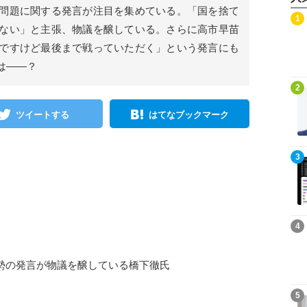
問題に関する発言が注目を集めている。「国を捨て
記事を読む
1
ない」と主張、物議を醸している。さらに高市早苗
ですけど最後まで戦っていただく」という発言にも
は――？
記事を読む
2
ツイートする
はてなブックマーク
記事を読む
3
記事を読む
4
勢の発言が物議を醸している橋下徹氏
記事を読む
5