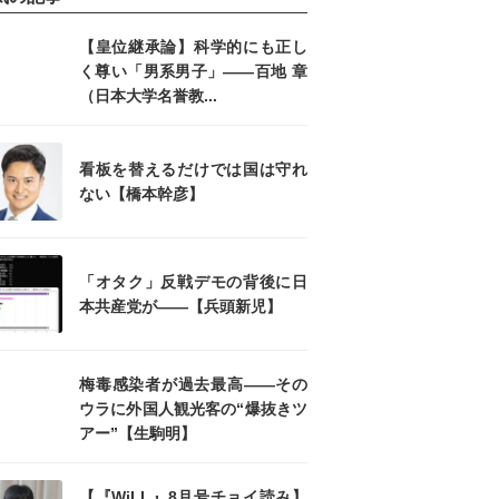
【皇位継承論】科学的にも正し
く尊い「男系男子」――百地 章
（日本大学名誉教...
看板を替えるだけでは国は守れ
ない【橋本幹彦】
「オタク」反戦デモの背後に日
本共産党が――【兵頭新児】
梅毒感染者が過去最高――その
ウラに外国人観光客の“爆抜きツ
アー”【生駒明】
【『WiLL』8月号チョイ読み】