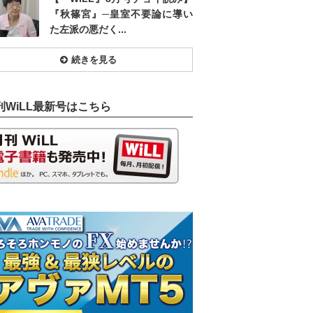
『秋篠宮』─皇室不要論に導い
た左派の悪だく...
続きを見る
刊WiLL最新号はこちら