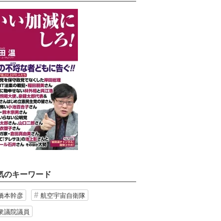
気のキーワード
橋本幹彦
航空宇宙自衛隊
衆議院議員