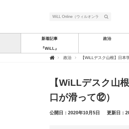
新着記事
政治
『WiLL』
W

政治
【WiLLデスク山根】日
i
L
L
O
n
【WiLLデスク
l
i
n
e
口が滑って⑫）
（
ウ
ィ
ル
公開日：2020年10月5日
更新日：20
オ
ン
ラ
イ