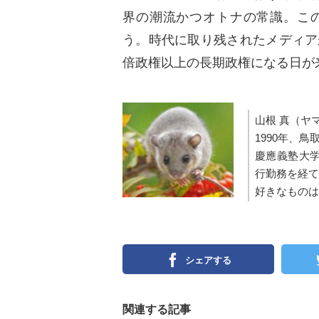
界の潮流かつオトナの常識。こ
う。時代に取り残されたメディア
倍政権以上の長期政権になる日が
山根 真（ヤ
1990年、
慶應義塾大学
行勤務を経て
好きなものは
シェアする
関連する記事