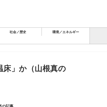
社会／歴史
環境／エネルギー
温床」か（山根真の
気の記事