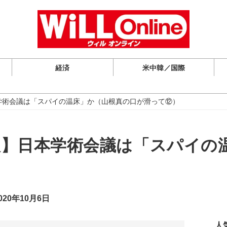
経済
米中韓／国際
本学術会議は「スパイの温床」か（山根真の口が滑って⑫）
山根】日本学術会議は「スパイの
20年10月6日
人