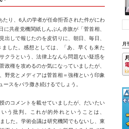
あたり、6人の学者が任命拒否された件がにわ
1日に共産党機関紙しんぶん赤旗が「菅首相、
見出しで報じたのを皮切りに、朝日、毎日、
月
きました。感想としては、「あ、早くも来た
サクラという、法律上なんら問題ない疑惑を
菅政権を攻めるのか気になっていましたが、
、野党とメディアは菅首相＝強権という印象
ュースをバラ撒き続けるでしょう。
授のコメントを載せていましたが、だいたい
という批判。これが的外れということは、
解説しました。学術会議は研究機関でもないし、東