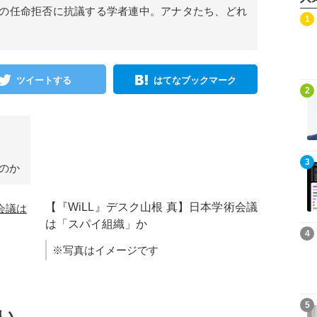
の任命拒否に抗議する学者連中。アナタたち、どれ
記事を読む
1
ツイートする
はてなブックマーク
記事を読む
2
記事を読む
3
のか
【『WiLL』デスク山根 真】日本学術会議
は「スパイ組織」か
記事を読む
4
※写真はイメージです
記事を読む
5
い