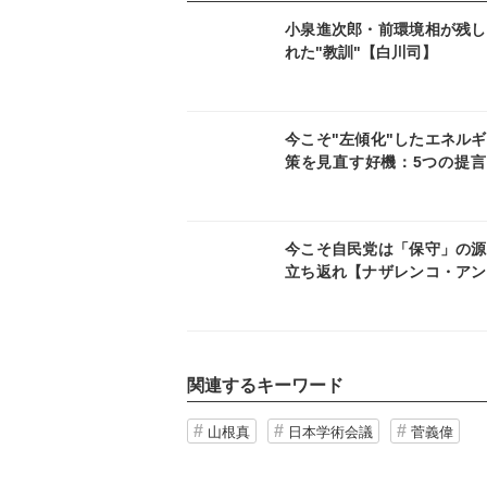
記事を読む
記事
小泉進次郎・前環境相が残し
れた"教訓"【白川司】
記事を読む
記事
今こそ"左傾化"したエネル
策を見直す好機：5つの提言
山大志】
記事を読む
記事
今こそ自民党は「保守」の源
立ち返れ【ナザレンコ・アン
ー／連載第15回】
関連するキーワード
山根真
日本学術会議
菅義偉