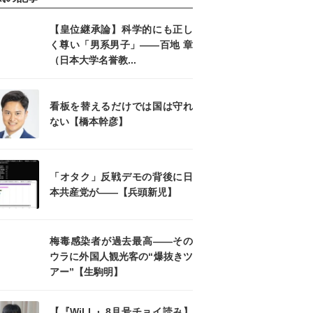
【皇位継承論】科学的にも正し
く尊い「男系男子」――百地 章
（日本大学名誉教...
看板を替えるだけでは国は守れ
ない【橋本幹彦】
「オタク」反戦デモの背後に日
本共産党が――【兵頭新児】
梅毒感染者が過去最高――その
ウラに外国人観光客の“爆抜きツ
アー”【生駒明】
【『WiLL』8月号チョイ読み】