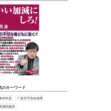
気のキーワード
橋本幹彦
航空宇宙自衛隊
衆議院議員