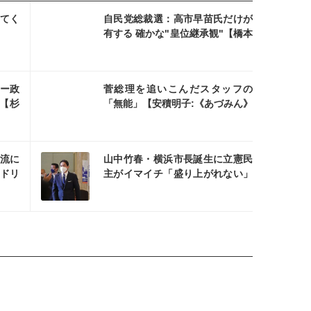
を読む
てく
自民党総裁選：高市早苗氏だけが
有する 確かな"皇位継承観"【橋本
琴絵の愛国旋律㊵】
を読む
ギー政
菅総理を追いこんだスタッフの
【杉
「無能」【安積明子:《あづみん》
の永田町ウォッチNo70】
を読む
流に
山中竹春・横浜市長誕生に立憲民
ドリ
主がイマイチ「盛り上がれない」
事情【安積明子:《あづみん》の永
田町ウォッチNo69】