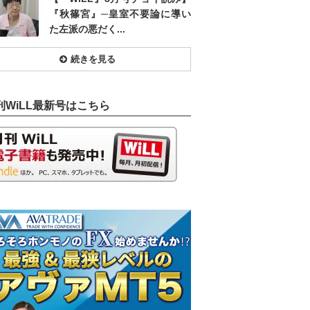
『秋篠宮』─皇室不要論に導い
た左派の悪だく...
続きを見る
刊WiLL最新号はこちら