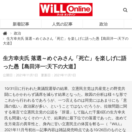
新着記事
人気の記事
政治
W
政治

i
生方幸夫氏 落選～めぐみさん「死亡」を楽しげに語った愚【島田洋一:天下の
L
大道】
L
O
n
l
生方幸夫氏 落選～めぐみさん「死亡」を楽しげに語
i
n
e
った愚【島田洋一:天下の大道】
（
ウ
ィ
公開日：2021年11月1日
更新日：2021年11月1日
ル
オ
ン
10/31日に行われた衆議院選挙の結果、立憲民主党は共産党との野党共
ラ
イ
闘にもかかわらず議席を減らす結果となった。敗因の分析は様々な形で
ン
）
これから行われるであろうが、一つ言えるのは同党にはあまりにも「意
識の低い」政治家が多い、ということではないだろうか。拉致問題に関
する発言で立憲民主党の公認を「辞退」して臨んだ千葉6区の生方幸夫
氏も間違いなくその一人で、結果的に最下位での落選であった。改めて
生方発言の異常性と、身内に甘い立憲民主の体質を斬る―（『WiLL』
2021年11月号初出―記事内容は雑誌発売時点である10/26日のものとな