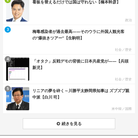
看板を替えるだけでは国は守れない【橋本幹彦】
政治
む
3
梅毒感染者が過去最高――そのウラに外国人観光客
の“爆抜きツアー”【生駒明】
社会／歴史
む
4
「オタク」反戦デモの背後に日本共産党が――【兵頭
新児】
社会／歴史
む
5
リニアの夢を砕く～川勝平太静岡県知事は ズブズブ親
中派【白川 司】
米中韓／国際
続きを見る