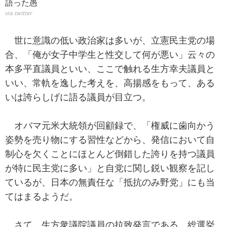
語った愚
via
twitter
世に意識の低い政治家は多いが、立憲民主党の場
合、「俺が女子中学生と性交して何が悪い」云々の
本多平直議員といい、ここで触れる生方幸夫議員と
いい、常軌を逸した考えを、高揚感をもって、ある
いは誇らしげに語る議員が目立つ。
オバマ元米大統領が回顧録で、「権威に歯向かう
姿勢を売り物にする習性などから、発信において自
制心を欠くことにほとんど倒錯した誇りを持つ議員
が特に民主党に多い」と自党に関し鋭い観察を記し
ているが、日本の無責任な「抵抗のみ野党」にも当
てはまるようだ。
さて、生方衆議院議員の拉致発言である。総選挙