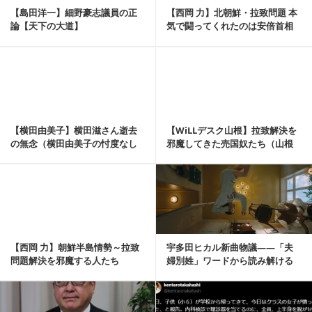
【島田洋一】細野豪志議員の正
【西岡 力】北朝鮮・拉致問題 本
論【天下の大道】
気で闘ってくれたのは安倍首相
記事を読む
【横田由美子】横田滋さん逝去
【WiLLデスク山根】拉致解決を
の無念（横田由美子の忖度なし
邪魔してきた売国奴たち（山根
でごめんあそばせ②）
真の口が滑って③）
記事を読む
【西岡 力】朝鮮半島情勢～拉致
宇多田ヒカル新曲物議――「夫
問題解決を邪魔する人たち
婦別姓」ワードから読み解ける
フェミニズム思想【...
記事を読む