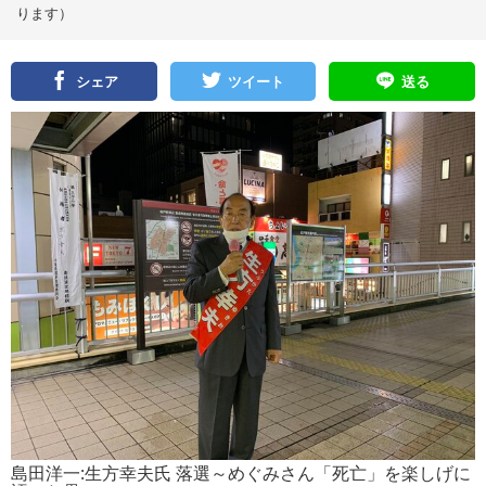
ります）
シェア
ツイート
送る
島田洋一:生方幸夫氏 落選～めぐみさん「死亡」を楽しげに