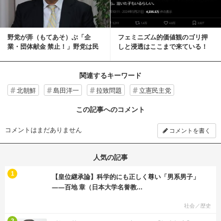
野党が弄（もてあそ）ぶ「企
フェミニズム的価値観のゴリ押
業・団体献金 禁止！」野党は民
しと浸透はここまで来ている！
主政治をつぶす気か...
【兵頭新児】
関連するキーワード
北朝鮮
島田洋一
拉致問題
立憲民主党
この記事へのコメント
コメントはまだありません
コメントを書く
人気の記事
む
1
【皇位継承論】科学的にも正しく尊い「男系男子」
――百地 章（日本大学名誉教...
社会／歴史
む
2