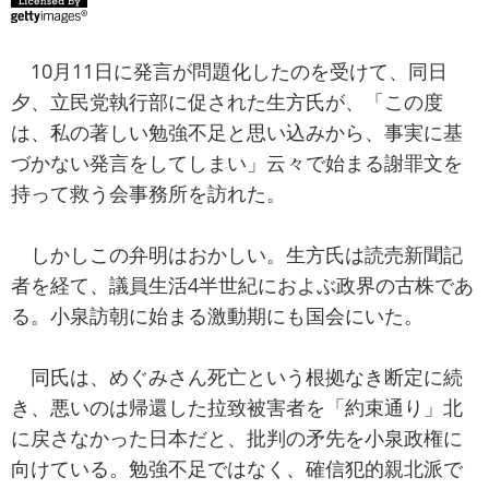
10月11日に発言が問題化したのを受けて、同日
夕、立民党執行部に促された生方氏が、「この度
は、私の著しい勉強不足と思い込みから、事実に基
づかない発言をしてしまい」云々で始まる謝罪文を
持って救う会事務所を訪れた。
しかしこの弁明はおかしい。生方氏は読売新聞記
者を経て、議員生活4半世紀におよぶ政界の古株であ
る。小泉訪朝に始まる激動期にも国会にいた。
同氏は、めぐみさん死亡という根拠なき断定に続
き、悪いのは帰還した拉致被害者を「約束通り」北
に戻さなかった日本だと、批判の矛先を小泉政権に
向けている。勉強不足ではなく、確信犯的親北派で