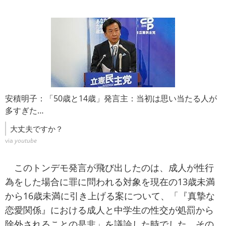
安積明子：「50歳と14歳」発言主：当初は思い当たる人が
多すぎた…
大丈夫ですか？
via
youtube
このトンデモ発言が飛び出したのは、成人が性行
為をした場合に罪に問われる対象を現在の13歳未満
から16歳未満に引き上げる案について、「『真摯な
恋愛関係』における成人と中学生の性交が処罰から
除外されることの是非」を議論した時でした。その