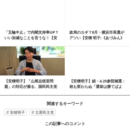
記事を読む
「五輪中止」で内閣支持率UP？
政局のカギ？8月・横浜市長選が
いい加減なことを言うな！【安
アツい【安積 明子:《あづみん》
積 明子:《あづ...
の永田町ウォ...
記事を読む
【安積明子】「山尾志桜里問
【安積明子】続・4.25参院補選：
題」の対応が握る、国民民主党
相も変わらぬ「選挙は勝てばよ
の命運【《あづみん》...
い」の人々（...
関連するキーワード
安積明子
立憲民主党
この記事へのコメント