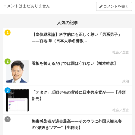
コメントはまだありません
コメントを書く
人気の記事
む
1
【皇位継承論】科学的にも正しく尊い「男系男子」
――百地 章（日本大学名誉教...
社会／歴史
む
2
看板を替えるだけでは国は守れない【橋本幹彦】
政治
む
3
「オタク」反戦デモの背後に日本共産党が――【兵頭
新児】
社会／歴史
む
4
梅毒感染者が過去最高――そのウラに外国人観光客
の“爆抜きツアー”【生駒明】