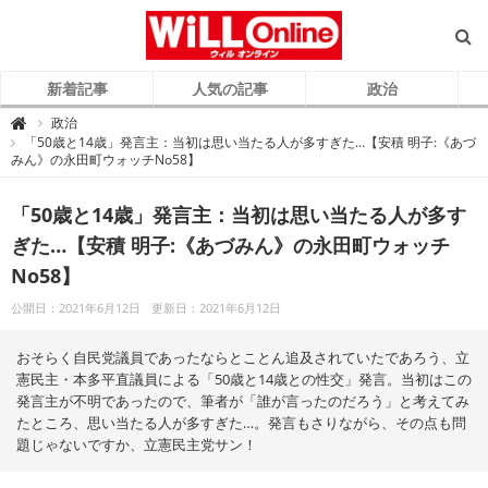
新着記事
人気の記事
政治
W
政治

i
「50歳と14歳」発言主：当初は思い当たる人が多すぎた…【安積 明子:《あづ
L
みん》の永田町ウォッチNo58】
L
O
n
l
「50歳と14歳」発言主：当初は思い当たる人が多す
i
n
e
ぎた…【安積 明子:《あづみん》の永田町ウォッチ
（
ウ
No58】
ィ
ル
オ
公開日：2021年6月12日
更新日：2021年6月12日
ン
ラ
イ
ン
おそらく自民党議員であったならとことん追及されていたであろう、立
）
憲民主・本多平直議員による「50歳と14歳との性交」発言。当初はこの
発言主が不明であったので、筆者が「誰が言ったのだろう」と考えてみ
たところ、思い当たる人が多すぎた…。発言もさりながら、その点も問
題じゃないですか、立憲民主党サン！