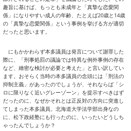
趣旨に基けば、もっとも未成年と「真摯な恋愛関
係」になりやすい成人の年齢、たとえば20歳と14歳
の「真摯な恋愛関係」という事例を挙げる方が適切
だったと思います。
にもかかわらず本多議員は発言について謝罪した
際に、「刑事処罰の議論では特異な例外事例の存在
など、緻密な検討が必要と考えた」と言い訳してい
ます。おそらく当時の本多議員の念頭には「刑法の
抑制主義」があったのでしょうが、それならば「シ
ロに限りなく近いグレーゾーン」を提示すべきはず
だったのに、なぜかそれとは正反対の方向に突進し
てしまった本多議員。北海道大学法学部出身なの
に、松下政経塾にも行ったのに、いったいどうしち
ゃったんでしょうか？