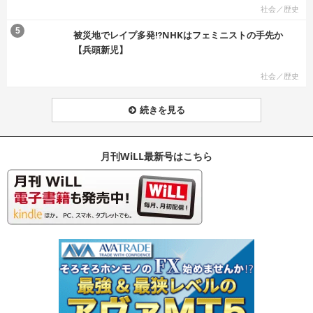
社会／歴史
む
5
被災地でレイプ多発⁉NHKはフェミニストの手先か
【兵頭新児】
社会／歴史
続きを見る
月刊WiLL最新号はこちら