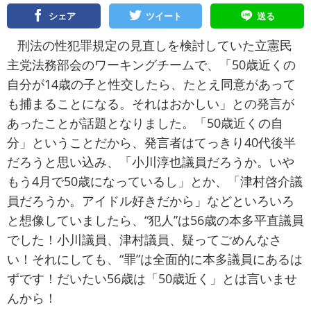
シェア
ツイート
送る
刑法の性犯罪規定の見直しを検討していた立憲民
主党法務部会のワーキングチームで、「50歳近くの
自分が14歳の子と性交したら、たとえ同意があって
も捕まることになる。それはおかしい」との発言が
あったことが話題となりました。「50歳近くの自
分」ということだから、発言者はてっきり40代後半
だろうと思い込み、「小川淳也議員だろうか。いや
もう4月で50歳になっているし」とか、「津村啓介議
員だろうか。アイドル好きだから」などといろいろ
と想像していましたら、“犯人”は56歳の本多平直議員
でした！小川議員、津村議員、疑ってごめんなさ
い！それにしても、“罪”は全面的に本多議員にあるは
ずです！だいたい56歳は「50歳近く」とは言いませ
んから！