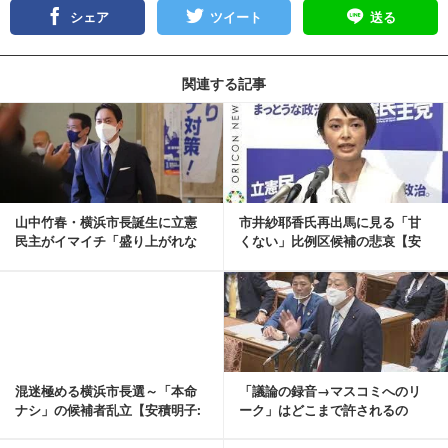
シェア
ツイート
送る
関連する記事
記事を読む
山中竹春・横浜市長誕生に立憲
市井紗耶香氏再出馬に見る「甘
民主がイマイチ「盛り上がれな
くない」比例区候補の悲哀【安
い」事情【安積明子...
積明子:《あづみん...
記事を読む
混迷極める横浜市長選～「本命
「議論の録音→マスコミへのリ
ナシ」の候補者乱立【安積明子:
ーク」はどこまで許されるの
《あづみん》の永...
か？【安積明子:《あ...