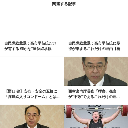
関連する記事
記事を読む
自民党総裁選：高市早苗氏だけ
自民党総裁選：高市早苗氏に期
が有する 確かな"皇位継承観
待が集まるこれだけの理由【橋
&quo...
本琴絵の愛国旋律㊳】
記事を読む
【野口 健】安心・安全の五輪に
西村宮内庁長官「拝察」発言
「浮世絵入りコンドーム」とは…
が"不敬"であるこれだけの理...
記事を読む