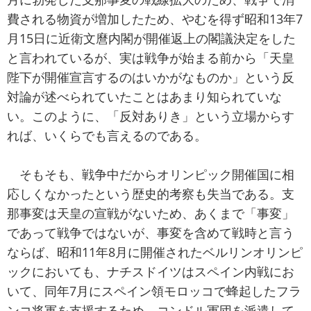
費される物資が増加したため、やむを得ず昭和13年7
月15日に近衛文麿内閣が開催返上の閣議決定をした
と言われているが、実は戦争が始まる前から「天皇
陛下が開催宣言するのはいかがなものか」という反
対論が述べられていたことはあまり知られていな
い。このように、「反対ありき」という立場からす
れば、いくらでも言えるのである。
そもそも、戦争中だからオリンピック開催国に相
応しくなかったという歴史的考察も失当である。支
那事変は天皇の宣戦がないため、あくまで「事変」
であって戦争ではないが、事変を含めて戦時と言う
ならば、昭和11年8月に開催されたベルリンオリンピ
ックにおいても、ナチスドイツはスペイン内戦にお
いて、同年7月にスペイン領モロッコで蜂起したフラ
ンコ将軍を支援するため、コンドル軍団を派遣して