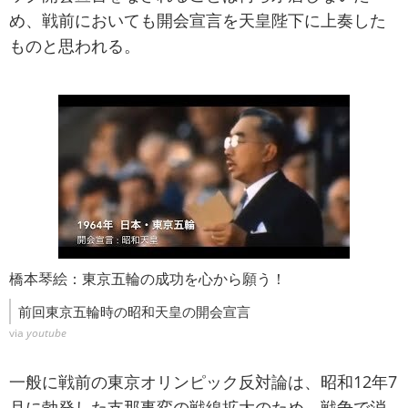
め、戦前においても開会宣言を天皇陛下に上奏した
ものと思われる。
橋本琴絵：東京五輪の成功を心から願う！
前回東京五輪時の昭和天皇の開会宣言
via
youtube
一般に戦前の東京オリンピック反対論は、昭和12年7
月に勃発した支那事変の戦線拡大のため、戦争で消