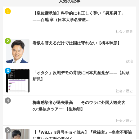
人気の記事
む
1
【皇位継承論】科学的にも正しく尊い「男系男子」
――百地 章（日本大学名誉教...
社会／歴史
む
2
看板を替えるだけでは国は守れない【橋本幹彦】
政治
む
3
「オタク」反戦デモの背後に日本共産党が――【兵頭
新児】
社会／歴史
む
4
梅毒感染者が過去最高――そのウラに外国人観光客
の“爆抜きツアー”【生駒明】
社会／歴史
む
5
【『WiLL』8月号チョイ読み】『秋篠宮』─皇室不要論
に導いた左派の悪だく...