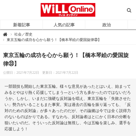
新着記事
人気の記事
政治
W
社会／歴史

i
東京五輪の成功を心から願う！【橋本琴絵の愛国旋律㉝】
L
L
O
n
東京五輪の成功を心から願う！【橋本琴絵の愛国旋
l
i
律㉝】
n
e
（
公開日：2021年7月22日
更新日：2021年7月22日
ウ
ィ
ル
オ
一部競技も開始した東京五輪。様々な意見があったとはいえ、始まって
ン
ラ
みるとやはり熱く応援してしまう―という方も多かったのではないだろ
イ
うか。しかし、いまだに強硬な反対論を唱え、東京五輪を「失敗させた
ン
）
い」勢力がいることもまた事実。実は過去の五輪を振り返っても、「反
対のための反対論」が多々あったのだが、その論拠は今では全く説得力
のないものばかりである。すなわち、反対論者はとにかく日本の分断を
狙いたいのだ。そういった反対論は無視し、今は五輪を楽しみ、選手を
応援しよう！