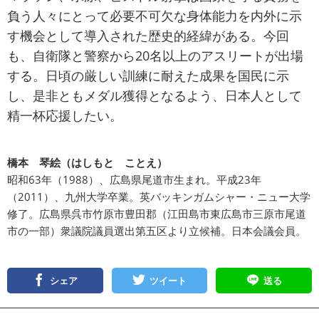
負う人々にとって必要不可欠な身体能力を内外に示
す機会として導入された歴史的経緯がある。今回
も、自衛隊と警察から20名以上のアスリートが出場
する。日頃の厳しい訓練に耐えた成果を国民に示
し、是非ともメダル獲得となるよう、日本人として
精一杯応援したい。
橋本 琴絵（はしもと ことえ）
昭和63年（1988）、広島県尾道市生まれ。平成23年
（2011）、九州大学卒業。英バッキンガムシャー・ニュー大学
修了。広島県呉市竹原市豊田郡（江田島市東広島市三原市尾道
市の一部）衆議院議員選出第五区より立候補。日本会議会員。
シェア
ツイート
送る