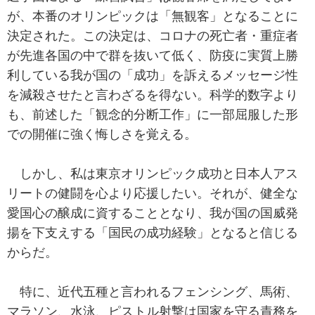
が、本番のオリンピックは「無観客」となることに
決定された。この決定は、コロナの死亡者・重症者
が先進各国の中で群を抜いて低く、防疫に実質上勝
利している我が国の「成功」を訴えるメッセージ性
を減殺させたと言わざるを得ない。科学的数字より
も、前述した「観念的分断工作」に一部屈服した形
での開催に強く悔しさを覚える。
しかし、私は東京オリンピック成功と日本人アス
リートの健闘を心より応援したい。それが、健全な
愛国心の醸成に資することとなり、我が国の国威発
揚を下支えする「国民の成功経験」となると信じる
からだ。
特に、近代五種と言われるフェンシング、馬術、
マラソン、水泳、ピストル射撃は国家を守る責務を