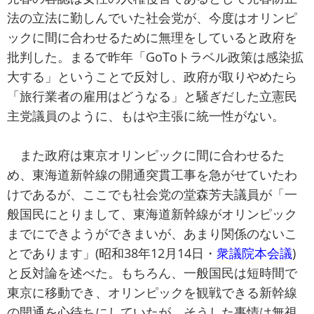
法の立法に勤しんでいた社会党が、今度はオリンピ
ックに間に合わせるために無理をしていると政府を
批判した。まるで昨年「GoToトラベル政策は感染拡
大する」ということで反対し、政府が取りやめたら
「旅行業者の雇用はどうなる」と騒ぎだした立憲民
主党議員のように、もはや主張に統一性がない。
また政府は東京オリンピックに間に合わせるた
め、東海道新幹線の開通突貫工事を急がせていたわ
けであるが、ここでも社会党の堂森芳夫議員が「一
般国民にとりまして、東海道新幹線がオリンピック
までにできようができまいが、あまり関係のないこ
とであります」(昭和38年12月14日・
衆議院本会議
)
と反対論を述べた。もちろん、一般国民は短時間で
東京に移動でき、オリンピックを観戦できる新幹線
の開通を心待ちにしていたが、そうした事情は無視