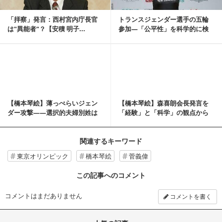
「拝察」発言：西村宮内庁長官
トランスジェンダー選手の五輪
は"異能者"？【安積 明子...
参加—「公平性」を科学的に検
証する【橋本琴絵の...
記事を読む
【橋本琴絵】薄っぺらいジェン
【橋本琴絵】森喜朗会長発言を
ダー攻撃――選択的夫婦別姓は
「経験」と「科学」の観点から
家族破壊政策だ【橋...
検証する【橋本琴絵...
関連するキーワード
東京オリンピック
橋本琴絵
菅義偉
この記事へのコメント
コメントはまだありません
コメントを書く