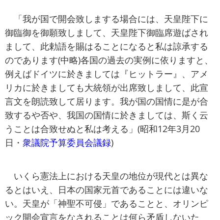
「我が国で開会致しまする場合には、天皇陛下に
御臨御を御願致しまして、天皇陛下御臨席遊ばされ
まして、此勅語を賜はることになると私は諒承する
のであります(中略)各国の過去の実例に依りますと、
例えばドイツに於きましては『ヒットラー』、アメ
リカに於きましても大統領が出席致しまして、此宣
言文を朗読致して居ります。我が国の国情に是が合
致するや否や、我国の国情に於きましては、斯く云
うことは合致せぬと私は考える」(昭和12年3月20
日・
衆議院予算委員会議録
)
いくら憲法上における天皇の地位が現代とは異な
るとはいえ、日本の国家元首であることには違いな
い。天皇が「神聖不可侵」であることと、オリンピ
ック開会宣言をなされることは何ら矛盾しないた