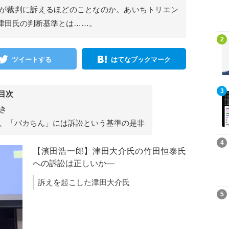
が裁判に訴えるほどのことなのか。あいちトリエン
津田氏の判断基準とは……。
記事を読む
2
ツイートする
はてなブックマーク
記事を読む
3
目次
き
、「バカちん」には訴訟という基準の是非
記事を読む
4
【濱田浩一郎】津田大介氏の竹田恒泰氏
への訴訟は正しいか―
訴えを起こした津田大介氏
記事を読む
5