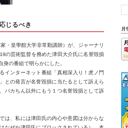
応じるべき
月
（作家・皇學館大学非常勤講師）が、ジャーナリ
019の芸術監督を務めた津田大介氏に名誉毀損
自身の番組で明らかにした。
るインターネット番組「真相深入り！虎ノ門
」との発言が名誉毀損に当たるとして訴えら
、バカちん以外にもう１つ名誉毀損として訴
では、私には津田氏の内心や意図は分からな
はなぜか津田氏にブロックされている）、本