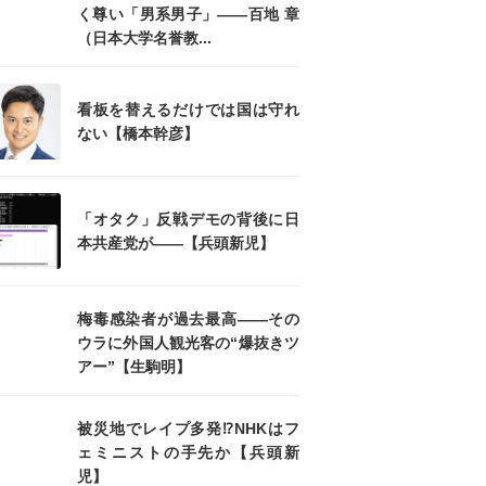
く尊い「男系男子」――百地 章
（日本大学名誉教...
看板を替えるだけでは国は守れ
ない【橋本幹彦】
「オタク」反戦デモの背後に日
本共産党が――【兵頭新児】
梅毒感染者が過去最高――その
ウラに外国人観光客の“爆抜きツ
アー”【生駒明】
被災地でレイプ多発⁉NHKはフ
ェミニストの手先か【兵頭新
児】