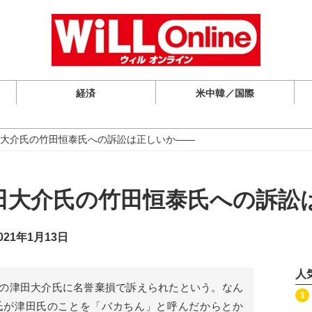
経済
米中韓／国際
大介氏の竹田恒泰氏への訴訟は正しいか――
田大介氏の竹田恒泰氏への訴訟
21年1月13日
人
の津田大介氏に名誉棄損で訴えられたという。なん
記事を読む
1
氏が津田氏のことを「バカちん」と呼んだからとか