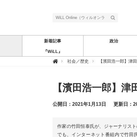
新着記事
政治
『WiLL』
W

社会／歴史
【濱田浩一郎】津田
i
L
L
O
n
【濱田浩一郎】津
l
i
n
e
（
公開日：2021年1月13日
更新日：20
ウ
ィ
ル
オ
ン
作家の竹田恒泰氏が、ジャーナリスト
ラ
イ
でも、インターネット番組内で竹田