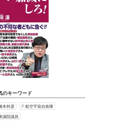
気のキーワード
橋本幹彦
航空宇宙自衛隊
衆議院議員