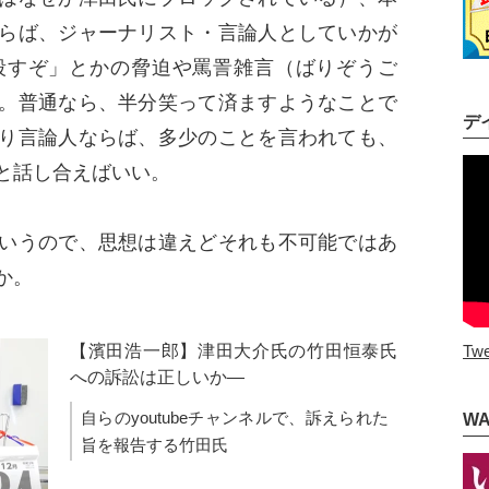
らば、ジャーナリスト・言論人としていかが
殺すぞ」とかの脅迫や罵詈雑言（ばりぞうご
。普通なら、半分笑って済ますようなことで
デ
り言論人ならば、多少のことを言われても、
と話し合えばいい。
いうので、思想は違えどそれも不可能ではあ
か。
【濱田浩一郎】津田大介氏の竹田恒泰氏
Twe
への訴訟は正しいか―
自らのyoutubeチャンネルで、訴えられた
W
旨を報告する竹田氏