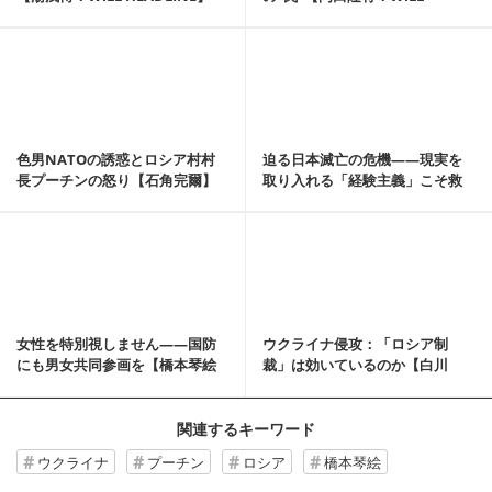
HEADLINE】
記事を読む
色男NATOの誘惑とロシア村村
迫る日本滅亡の危機――現実を
長プーチンの怒り【石角完爾】
取り入れる「経験主義」こそ救
国の道【橋本琴絵の...
記事を読む
女性を特別視しません――国防
ウクライナ侵攻：「ロシア制
にも男女共同参画を【橋本琴絵
裁」は効いているのか【白川
の愛国旋律 No69】
司】
関連するキーワード
ウクライナ
プーチン
ロシア
橋本琴絵