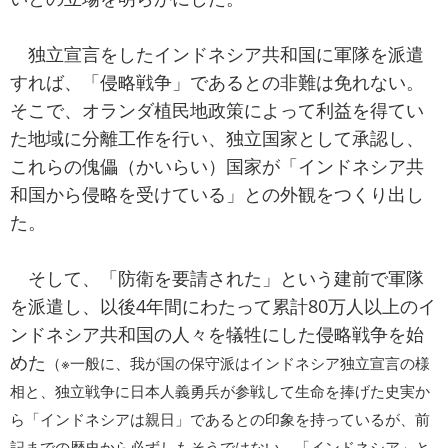
独立宣言をしたインドネシア共和国に軍隊を派遣
すれば、「侵略戦争」であるとの非難は免れない。
そこで、オランダ植民地政策によって利益を得てい
た地域に分離工作を行い、独立国家として承認し、
これらの傀儡（かいらい）国家が「インドネシア共
和国から侵略を受けている」との外観をつくり出し
た。
そして、「防衛を要請された」という建前で軍隊
を派遣し、以後4年間にわたって累計80万人以上のイ
ンドネシア共和国の人々を犠牲にした侵略戦争を始
めた
（※一般に、我が国の保守派はインドネシア独立宣言の様
相と、独立戦争に日本人義勇兵が参戦して生命を捧げた史実か
ら「インドネシアは親日」であるとの印象を持っているが、前
記までの歴史から必ずしもそうではない。「インドネシア」と