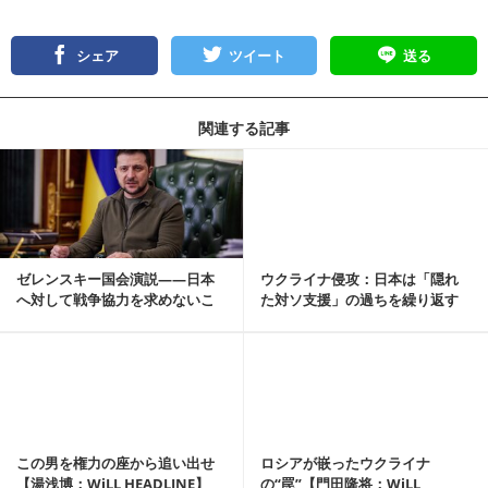
シェア
ツイート
送る
関連する記事
記事を読む
ゼレンスキー国会演説――日本
ウクライナ侵攻：日本は「隠れ
へ対して戦争協力を求めないこ
た対ソ支援」の過ちを繰り返す
とに危機感を【橋本...
な【橋本琴絵の愛国...
記事を読む
この男を権力の座から追い出せ
ロシアが嵌ったウクライナ
【湯浅博：WiLL HEADLINE】
の“罠”【門田隆将：WiLL