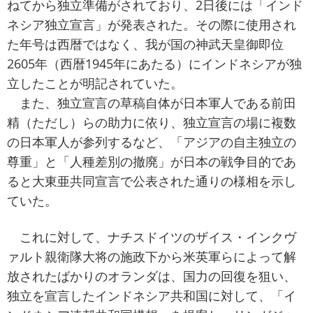
ねてから独立準備がされており、2日後には「インド
ネシア独立宣言」が発表された。その際に使用され
た年号は西暦ではなく、我が国の神武天皇御即位
2605年（西暦1945年にあたる）にインドネシアが独
立したことが明記されていた。
また、独立宣言の草稿自体が日本軍人である前田
精（ただし）らの助力に依り、独立宣言の場に複数
の日本軍人が参列するなど、「アジアの自主独立の
尊重」と「人種差別の撤廃」が日本の戦争目的であ
ると大東亜共同宣言で公表された通りの様相を示し
ていた。
これに対して、ナチスドイツのザイス・インクヴ
ァルト親衛隊大将の施政下から米英軍らによって解
放されたばかりのオランダは、国力の回復を狙い、
独立を宣言したインドネシア共和国に対して、「イ