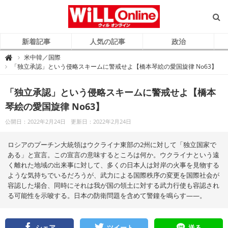
新着記事
人気の記事
政治
W
米中韓／国際

i
「独立承認」という侵略スキームに警戒せよ【橋本琴絵の愛国旋律 No63】
L
L
O
n
「独立承認」という侵略スキームに警戒せよ【橋本
l
i
琴絵の愛国旋律 No63】
n
e
（
公開日：2022年2月24日
更新日：2022年2月24日
ウ
ィ
ル
オ
ロシアのプーチン大統領はウクライナ東部の2州に対して「独立国家で
ン
ラ
ある」と宣言。この宣言の意味するところは何か。ウクライナという遠
イ
く離れた地域の出来事に対して、多くの日本人は対岸の火事を見物する
ン
）
ような気持ちでいるだろうが、武力による国際秩序の変更を国際社会が
容認した場合、同時にそれは我が国の領土に対する武力行使も容認され
る可能性を示唆する。日本の防衛問題を含めて警鐘を鳴らす――。
シェア
ツイート
送る