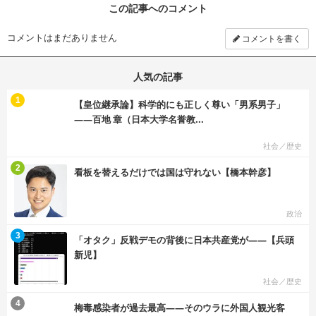
この記事へのコメント
コメントはまだありません
コメントを書く
人気の記事
む
1
【皇位継承論】科学的にも正しく尊い「男系男子」
――百地 章（日本大学名誉教...
社会／歴史
む
2
看板を替えるだけでは国は守れない【橋本幹彦】
政治
む
3
「オタク」反戦デモの背後に日本共産党が――【兵頭
新児】
社会／歴史
む
4
梅毒感染者が過去最高――そのウラに外国人観光客