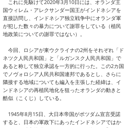
これに先駆けて2020年3月10日には、オランダ王
国ウィレム・アレクサンダー国王がインドネシアを
直接訪問し、インドネシア独立戦争中にオランダ軍
が犯した数々の暴力について謝罪をしている（植民
地政策についての謝罪ではない）。
今回、ロシアが東ウクライナの2州をそれぞれ「ド
ネツク人民共和国」と「ルガンスク人民共和国」で
あると称して独立承認を一方的に行った。この2カ国
でノヴォロシア人民共和国連邦であるとし、さらに
隣接する地域についても編入を主張した経緯は、イ
ンドネシアの再植民地化を狙ったオランダの動きと
酷似（こくじ）している。
1945年8月15日、大日本帝国がポツダム宣言受諾
すると、日本の軍政下にあったインドネシアではか