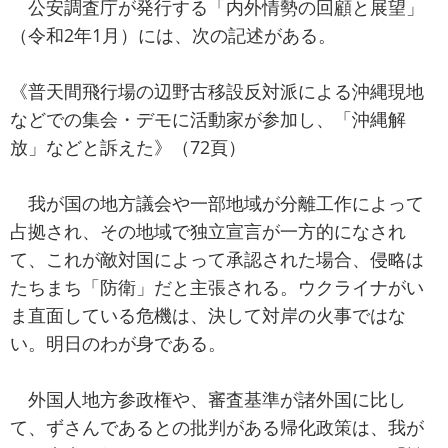
公安調査庁が発行する「内外情勢の回顧と展望」
（令和2年1月）には、次の記述がある。
《普天間飛行場の辺野古移設反対派による沖縄現地
などでの集会・デモに活動家が参加し、「沖縄解
放」などと訴えた》（72頁）
我が国の地方議会や一部地域が分離工作によって
占拠され、その地域で独立宣言が一方的になされ
て、これが敵対国によって承認された場合、侵略は
たちまち「防衛」だと主張される。ウクライナがい
ま直面している危機は、決して対岸の火事ではな
い。明日のわが身である。
外国人地方参政権や、審査基準が諸外国に比し
て、ずさんであるとの批判がある帰化政策は、我が