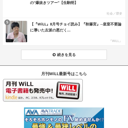
の“爆抜きツアー”【生駒明】
社会／歴史
む
5
【『WiLL』8月号チョイ読み】『秋篠宮』─皇室不要論
に導いた左派の悪だく...
『WiLL』
続きを見る
月刊WiLL最新号はこちら