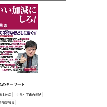
気のキーワード
橋本幹彦
航空宇宙自衛隊
衆議院議員