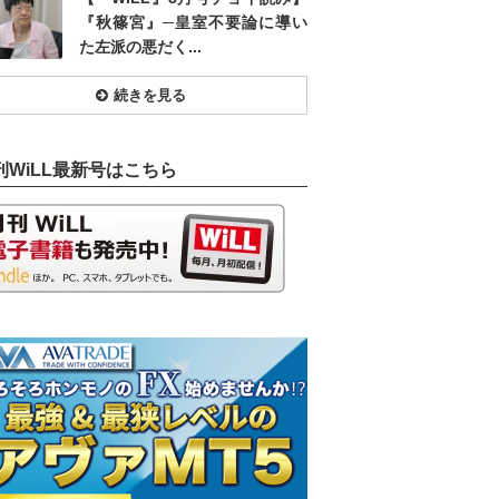
『秋篠宮』─皇室不要論に導い
た左派の悪だく...
続きを見る
刊WiLL最新号はこちら