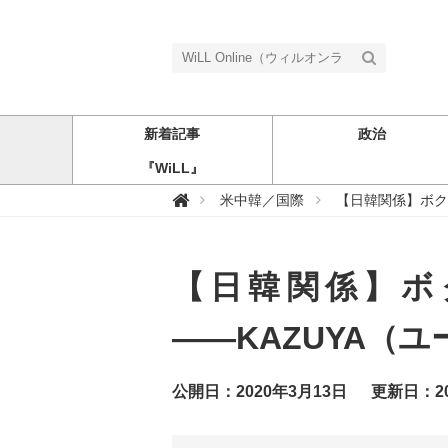
新着記事
政治
『WiLL』
W

米中韓／国際
【日韓関係】ボク
i
L
L
O
n
【日韓関係】ボ
l
i
n
e
――KAZUYA（
（
ウ
ィ
ル
公開日：2020年3月13日
更新日：20
オ
ン
ラ
イ