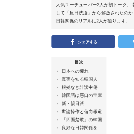
ン
人気ユーチューバー2人が初トーク。
）
して「反日洗脳」から解放されたのか
日韓関係のリアルに2人が迫ります。 （『
シェアする
目次
日本への憧れ
真実を知る韓国人
根拠なき誹謗中傷
韓国語は悪口の宝庫
新・親日派
世論操作と偏向報道
「四面楚歌」の韓国
良好な日韓関係を