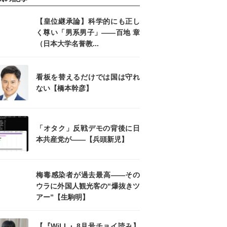
【皇位継承論】科学的にも正し
く尊い「男系男子」――百地 章
（日本大学名誉教...
看板を替えるだけでは国は守れ
ない【橋本幹彦】
「オタク」反戦デモの背後に日
本共産党が――【兵頭新児】
梅毒感染者が過去最高――その
ウラに外国人観光客の“爆抜きツ
アー”【生駒明】
【『WiLL』8月号チョイ読み】