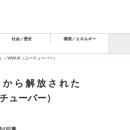
社会／歴史
環境／エネルギー
）／WWUK（ユーチューバー）
」から解放された
ーチューバー）
気の記事