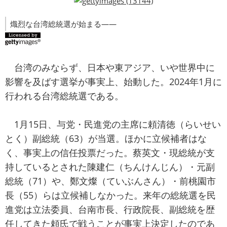
熾烈な台湾総統選が始まる――
台湾のみならず、日本や東アジア、いや世界中に
影響を及ばす選挙が事実上、始動した。2024年1月に
行われる台湾総統選である。
1月15日、与党・民進党の主席に頼清徳（らいせい
とく）副総統（63）が当選。ほかに立候補者はな
く、事実上の信任投票だった。蔡英文・現総統が支
持しているとされた陳建仁（ちんけんじん）・元副
総統（71）や、鄭文燦（ていぶんさん）・前桃園市
長（55）らは立候補しなかった。来年の総統選を民
進党は立法委員、台南市長、行政院長、副総統を歴
任してきた頼氏で戦うことが事実上決定したのであ