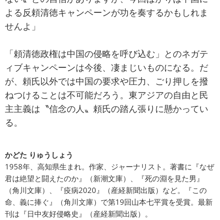
よる反頼清徳キャンペーンが功を奏するかもしれま
せんよ」
「頼清徳政権は中国の侵略を呼び込む」とのネガテ
ィブキャンペーンは今後、凄まじいものになる。だ
が、頼氏以外では中国の要求や圧力、ごり押しを撥
ねつけることは不可能だろう。東アジアの自由と民
主主義は〝信念の人〟頼氏の踏ん張りに懸かってい
る。
かどた りゅうしょう
1958年、高知県生まれ。作家、ジャーナリスト。著書に『なぜ
君は絶望と闘えたのか』（新潮文庫）、『死の淵を見た男』
（角川文庫）、『疫病2020』（産経新聞出版）など。『この
命、義に捧ぐ』（角川文庫）で第19回山本七平賞を受賞。最新
刊は『日中友好侵略史』（産経新聞出版）。