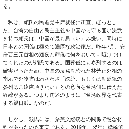
る。
私は、頼氏の民進党主席就任に正直、ほっとし
た。台湾の自由と民主主義を中国から守る固い決意
を持つ頼氏は、中国が最も忌（い）み嫌い、同時に
日本との関係は極めて濃厚な政治家だ。昨年7月、安
倍晋三元首相の通夜と葬儀に何をおいても駆けつけ
てくれたのが頼氏である。国葬儀にも参列するのは
確実だったため、中国の反発を恐れた林芳正外相の
指示で外務省はわざわざ「総統、もしくは副総統の
参列はご遠慮頂きたい」との意向を台湾側に伝えた
経緯がある。つまり前述のように〝台湾政界を代表
する親日派〟なのだ。
しかし、頼氏には、蔡英文総統との関係で懸念材
料があったのも事実である。2019年、翌年に総統選