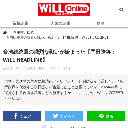
新着記事
人気の記事
政治
W
米中韓／国際

i
台湾総統選の熾烈な戦いが始まった【門田隆将：WiLL HEADLINE】
L
L
O
n
台湾総統選の熾烈な戦いが始まった【門田隆将：
l
i
WiLL HEADLINE】
n
e
（
公開日：2023年3月4日
更新日：2023年3月4日
ウ
ィ
ル
オ
与党・民進党の主席に頼清徳（らいせいとく）副総統が当選した。〝台
ン
ラ
湾政界を代表する親日派〟が当選したことは喜ばしいが、2024年1月に
イ
実施される台湾総統選にどう影響するか――。（月刊『WiLL』2023年3
ン
）
月号初出）
シェア
ツイート
送る