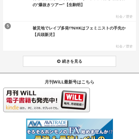
の“爆抜きツアー”【生駒明】
社会／歴史
む
5
被災地でレイプ多発⁉NHKはフェミニストの手先か
【兵頭新児】
社会／歴史
続きを見る
月刊WiLL最新号はこちら