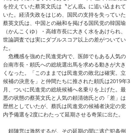
を控えていた蔡英文氏は〝どん底〟に追い込まれて
いた。経済失政をはじめ、国民の支持を失っていた
蔡英文氏は、中国との融和を掲げる国民党の韓国瑜
（かんこくゆ）・高雄市長に大きく水をあけられ、
世論調査では実にダブルスコア以上の差がついてい
た。
危機感を強めた民進党内で、医師でもある人気の
台南市長・頼氏への総統選出馬を求める動きが大き
くなった。「このままでは民進党の敗北は確実。立
候補の決意を」と仲間たちに推された頼氏は2019年3
月、ついに民進党の総統候補へ名乗りを上げた。最
悪の状態の蔡英文氏と人気の頼清徳氏との「差」は
歴然としていたが、蔡氏は民進党の候補者決定の党
内予備選を2度にわたって延期させる奇策に出た。
頼陣営は激怒するが、その延期の間に逃亡犯条例