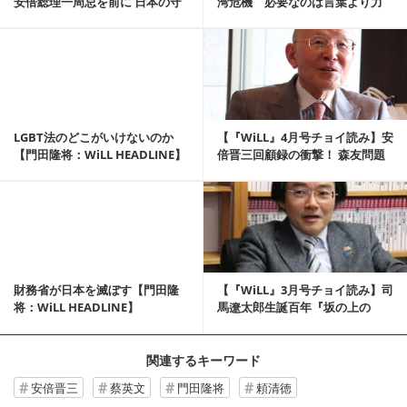
安倍総理一周忌を前に 日本の守
湾危機 必要なのは言葉より力
護神・高...
【櫻井よしこ...
記事を読む
LGBT法のどこがいけないのか
【『WiLL』4月号チョイ読み】安
【門田隆将：WiLL HEADLINE】
倍晋三回顧録の衝撃！ 森友問題
は財務省の...
記事を読む
財務省が日本を滅ぼす【門田隆
【『WiLL』3月号チョイ読み】司
将：WiLL HEADLINE】
馬遼太郎生誕百年『坂の上の
雲』に学ぶ ...
関連するキーワード
安倍晋三
蔡英文
門田隆将
頼清徳