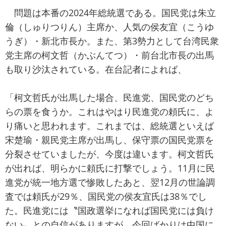
問題は本番の2024年総統選である。国民党は朱立
倫（しゅりつりん）主席か、人気の侯友宜（こうゆ
うぎ）・新北市長か。また、第3勢力として台湾民衆
党主席の柯文哲（かぶんてつ）・前台北市長の出馬
も取り沙汰されている。在台記者によれば、
「柯文哲氏が出馬した場合、民進党、国民党のどち
らの票を食うか。これはやはり民進党の頼氏に、よ
り痛いと思われます。これまでは、総統選といえば
宋楚瑜・親民党主席が出馬し、保守票の国民党票を
分裂させていましたが、今度は違います。柯文哲氏
が出れば、明らかに頼氏に打撃でしょう。11月に民
進党が統一地方選で惨敗したあと、翌12月の世論調
査では頼氏が29％、国民党の侯友宜氏は38％でし
た。民進党には〝国政選挙になれば国民党には負け
ない〟との自信がありますが、今回ばかりは中国に