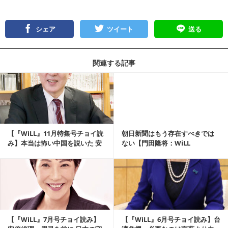
シェア
ツイート
送る
関連する記事
記事を読む
【『WiLL』11月特集号チョイ読
朝日新聞はもう存在すべきでは
み】本当は怖い中国を説いた 安
ない【門田隆将：WiLL
倍晋三 ─...
HEADLINE】
記事を読む
【『WiLL』7月号チョイ読み】
【『WiLL』6月号チョイ読み】台