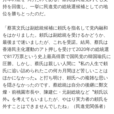
持を回復し、一挙に民進党の総統選候補としての地
位を勝ちとったのだ。
「蔡英文氏は副総統候補に頼氏を指名して党内融和
をはかりました。頼氏は副総統を受けるかどうか、
最後まで迷いましたが、これを受諾。結局、蔡氏は
香港民主化運動のアト押しを受けて2020年の総統選
で817万票という史上最高得票で国民党の韓国瑜氏に
圧勝。しかし、蔡氏は親しい人間に〝私の人生で頼
氏に追い詰められたこの何カ月間ほど苦しいことは
ほかになかった〟と打ち明け、頼氏への複雑な思い
を隠さなかったのです。蔡総統は自分の後継に鄭文
燦・前桃園市長や、陳建仁・元副総統など〝頼氏以
外〟を考えてもいましたが、やはり実力者の頼氏を
外すことはできませんでしたね」（民進党関係者）