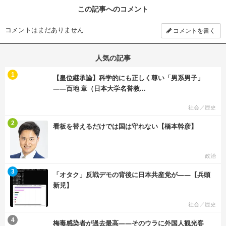
この記事へのコメント
コメントはまだありません
コメントを書く
人気の記事
む
1
【皇位継承論】科学的にも正しく尊い「男系男子」
――百地 章（日本大学名誉教...
社会／歴史
む
2
看板を替えるだけでは国は守れない【橋本幹彦】
政治
む
3
「オタク」反戦デモの背後に日本共産党が――【兵頭
新児】
社会／歴史
む
4
梅毒感染者が過去最高――そのウラに外国人観光客