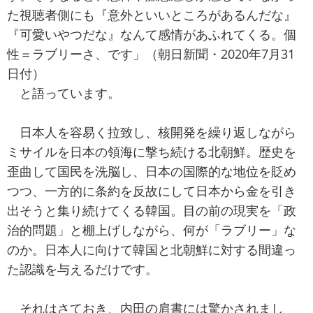
た視聴者側にも『意外といいところがあるんだな』
『可愛いやつだな』なんて感情があふれてくる。個
性＝ラブリーさ、です」（朝日新聞・2020年7月31
日付）
と語っています。
日本人を容易く拉致し、核開発を繰り返しながら
ミサイルを日本の領海に撃ち続ける北朝鮮。歴史を
歪曲して国民を洗脳し、日本の国際的な地位を貶め
つつ、一方的に条約を反故にして日本から金を引き
出そうと集り続けてくる韓国。目の前の現実を「政
治的問題」と棚上げしながら、何が「ラブリー」な
のか。日本人に向けて韓国と北朝鮮に対する間違っ
た認識を与えるだけです。
それはさておき、内田の肩書には驚かされまし