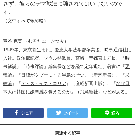
さず、彼らのデマ戦法に騙されてはいけないので
す。
（文中すべて敬称略）
室谷 克実 （むろたに かつみ）
1949年、東京都生まれ。慶應大学法学部卒業後、時事通信社に
入社。政治部記者、ソウル特派員、宮崎・宇都宮支局長、「時
事解説」「時事評論」編集長などを経て定年退社。著書に『
悪
韓論
』『
日韓がタブーにする半島の歴史
』（新潮新書）、『
呆
韓論
』『
ディス・イズ・コリア
』（産経新聞出版）、『
なぜ日
本人は韓国に嫌悪感を覚えるのか
』（飛鳥新社）などがある。
シェア
ツイート
送る
関連する記事