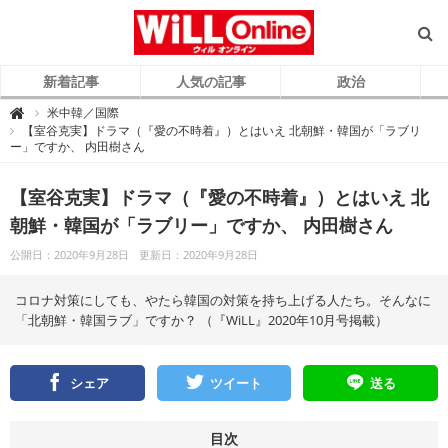
新着記事
人気の記事
政治
W
米中韓／国際

i
【室谷克実】ドラマ（『愛の不時着』）とはいえ 北朝鮮・韓国が「ラブリ
L
ー」ですか、 内田樹さん
L
O
n
l
【室谷克実】ドラマ（『愛の不時着』）とはいえ 北
i
n
e
朝鮮・韓国が「ラブリー」ですか、 内田樹さん
（
ウ
ィ
公開日：2020年9月28日
更新日：2020年9月28日
ル
オ
ン
コロナ対策にしても、やたら韓国の対策を持ち上げる人たち。そんなに
ラ
イ
「北朝鮮・韓国ラブ」ですか？ （『WiLL』2020年10月号掲載）
ン
）
シェア
ツイート
送る
目次