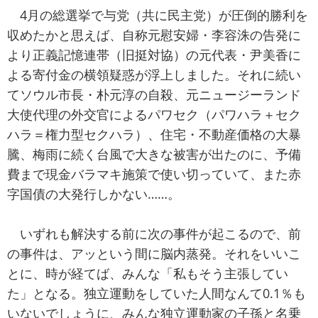
4月の総選挙で与党（共に民主党）が圧倒的勝利を
収めたかと思えば、自称元慰安婦・李容洙の告発に
より正義記憶連帯（旧挺対協）の元代表・尹美香に
よる寄付金の横領疑惑が浮上しました。それに続い
てソウル市長・朴元淳の自殺、元ニュージーランド
大使代理の外交官によるパワセク（パワハラ＋セク
ハラ＝権力型セクハラ）、住宅・不動産価格の大暴
騰、梅雨に続く台風で大きな被害が出たのに、予備
費まで現金バラマキ施策で使い切っていて、また赤
字国債の大発行しかない……。
いずれも解決する前に次の事件が起こるので、前
の事件は、アッという間に脳内蒸発。それをいいこ
とに、時が経てば、みんな「私もそう主張してい
た」となる。独立運動をしていた人間なんて0.1％も
いないでしょうに、みんな独立運動家の子孫と名乗