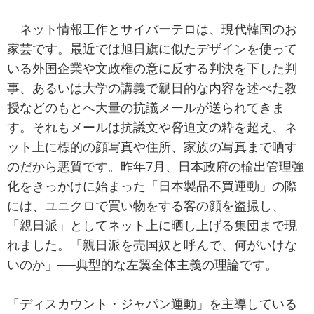
ネット情報工作とサイバーテロは、現代韓国のお
家芸です。最近では旭日旗に似たデザインを使って
いる外国企業や文政権の意に反する判決を下した判
事、あるいは大学の講義で親日的な内容を述べた教
授などのもとへ大量の抗議メールが送られてきま
す。それもメールは抗議文や脅迫文の粋を超え、ネ
ット上に標的の顔写真や住所、家族の写真まで晒す
のだから悪質です。昨年7月、日本政府の輸出管理強
化をきっかけに始まった「日本製品不買運動」の際
には、ユニクロで買い物をする客の顔を盗撮し、
「親日派」としてネット上に晒し上げる集団まで現
れました。「親日派を売国奴と呼んで、何がいけな
いのか」──典型的な左翼全体主義の理論です。
「ディスカウント・ジャパン運動」を主導している