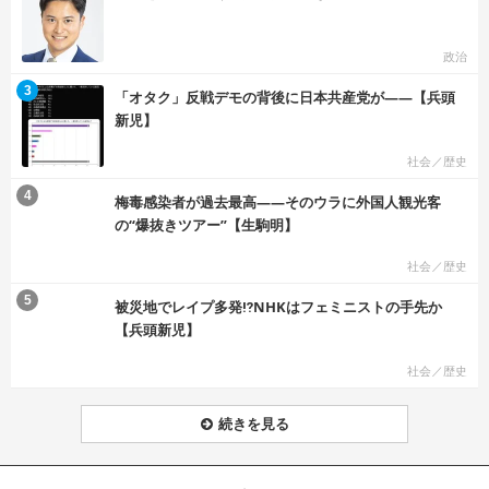
政治
む
3
「オタク」反戦デモの背後に日本共産党が――【兵頭
新児】
社会／歴史
む
4
梅毒感染者が過去最高――そのウラに外国人観光客
の“爆抜きツアー”【生駒明】
社会／歴史
む
5
被災地でレイプ多発⁉NHKはフェミニストの手先か
【兵頭新児】
社会／歴史
続きを見る