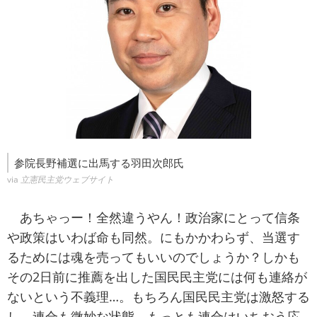
参院長野補選に出馬する羽田次郎氏
via
立憲民主党ウェブサイト
あちゃっー！全然違うやん！政治家にとって信条
や政策はいわば命も同然。にもかかわらず、当選す
るためには魂を売ってもいいのでしょうか？しかも
その2日前に推薦を出した国民民主党には何も連絡が
ないという不義理…。もちろん国民民主党は激怒する
し、連合も微妙な状態。もっとも連合はいちおう応