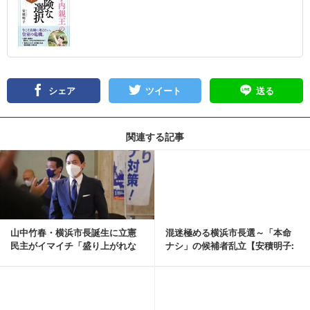
シェア
ツイート
送る
関連する記事
記事を読む
山中竹春・横浜市長誕生に立憲
混迷極める横浜市長選～「本命
民主がイマイチ「盛り上がれな
ナシ」の候補者乱立【安積明子:
い」事情【安積明子...
《あづみん》の永...
記事を読む