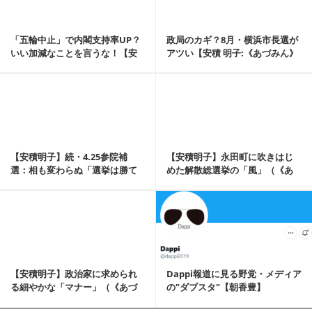
「五輪中止」で内閣支持率UP？
政局のカギ？8月・横浜市長選が
いい加減なことを言うな！【安
アツい【安積 明子:《あづみん》
積 明子:《あづ...
の永田町ウォ...
記事を読む
【安積明子】続・4.25参院補
【安積明子】永田町に吹きはじ
選：相も変わらぬ「選挙は勝て
めた解散総選挙の「風」（《あ
ばよい」の人々（...
づみん》の永田町ウ...
記事を読む
【安積明子】政治家に求められ
Dappi報道に見る野党・メディア
る細やかな「マナー」（《あづ
の"ダブスタ"【朝香豊】
みん》の永田町ウォ...