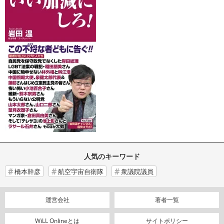
人気のキーワード
橋本幹彦
航空宇宙自衛隊
衆議院議員
運営会社
著者一覧
WiLL Onlineとは
サイトポリシー