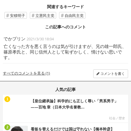
関連するキーワード
安積明子
立憲民主党
自由民主党
この記事へのコメント
でかプリン
2021/3/30 18:04
亡くなった方を悪く言うのは気が引けますが、兄の雄一郎氏、
篠原孝氏と、同じ信州人として恥ずかしく、情けない思いで
す。
すべてのコメントを見る (1)
コメントを書く
人気の記事
む
1
【皇位継承論】科学的にも正しく尊い「男系男子」
――百地 章（日本大学名誉教...
社会／歴史
む
2
看板を替えるだけでは国は守れない【橋本幹彦】