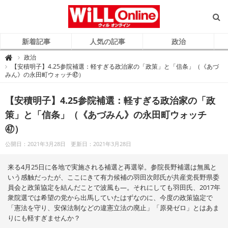
新着記事
人気の記事
政治
W
政治

i
【安積明子】4.25参院補選：軽すぎる政治家の「政策」と「信条」（《あづ
L
みん》の永田町ウォッチ㊼）
L
O
n
l
【安積明子】4.25参院補選：軽すぎる政治家の「政
i
n
e
策」と「信条」（《あづみん》の永田町ウォッチ
（
ウ
㊼）
ィ
ル
オ
公開日：2021年3月28日
更新日：2021年3月28日
ン
ラ
イ
ン
来る4月25日に各地で実施される補選と再選挙。参院長野補選は無風と
）
いう感触だったが、ここにきて有力候補の羽田次郎氏が共産党長野県委
員会と政策協定を結んだことで波風も―。それにしても羽田氏、2017年
衆院選では希望の党から出馬していたはずなのに、今度の政策協定で
「憲法を守り、安保法制などの違憲立法の廃止」「原発ゼロ」とはあま
りにも軽すぎませんか？