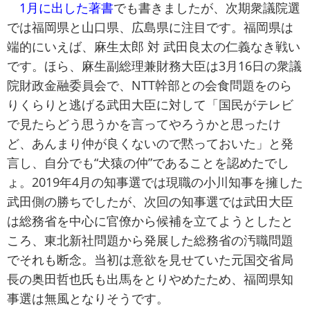
1月に出した著書
でも書きましたが、次期衆議院選
では福岡県と山口県、広島県に注目です。福岡県は
端的にいえば、麻生太郎 対 武田良太の仁義なき戦い
です。ほら、麻生副総理兼財務大臣は3月16日の衆議
院財政金融委員会で、NTT幹部との会食問題をのら
りくらりと逃げる武田大臣に対して「国民がテレビ
で見たらどう思うかを言ってやろうかと思ったけ
ど、あんまり仲が良くないので黙っておいた」と発
言し、自分でも“犬猿の仲”であることを認めたでし
ょ。2019年4月の知事選では現職の小川知事を擁した
武田側の勝ちでしたが、次回の知事選では武田大臣
は総務省を中心に官僚から候補を立てようとしたと
ころ、東北新社問題から発展した総務省の汚職問題
でそれも断念。当初は意欲を見せていた元国交省局
長の奥田哲也氏も出馬をとりやめたため、福岡県知
事選は無風となりそうです。