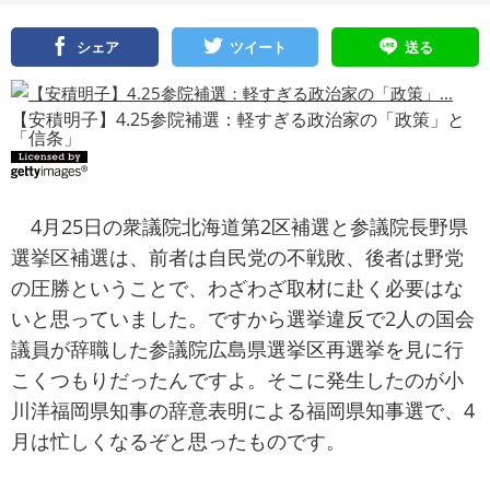
シェア
ツイート
送る
【安積明子】4.25参院補選：軽すぎる政治家の「政策」と
「信条」
4月25日の衆議院北海道第2区補選と参議院長野県
選挙区補選は、前者は自民党の不戦敗、後者は野党
の圧勝ということで、わざわざ取材に赴く必要はな
いと思っていました。ですから選挙違反で2人の国会
議員が辞職した参議院広島県選挙区再選挙を見に行
こくつもりだったんですよ。そこに発生したのが小
川洋福岡県知事の辞意表明による福岡県知事選で、4
月は忙しくなるぞと思ったものです。