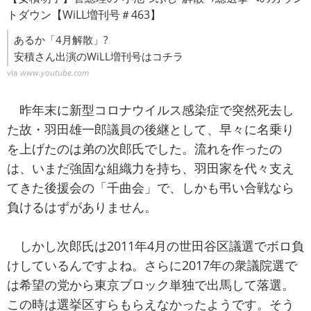
トダウン【WiLL増刊号＃463】
あるか「4月解散」?
安積さん出演のWiLL増刊号はコチラ
via
www.youtube.com
昨年末に新型コロナウイルス感染症で突然死去し
た故・羽田雄一郎議員の後継として、早々に名乗り
を上げたのは弟の次郎氏でした。流れを作ったの
は、いまだ強固な組織力を持ち、羽田家を代々支え
てきた後援会の「千曲会」で、しかも弔い合戦なら
負けるはずがありません。
しかし次郎氏は2011年4月の世田谷区議選でボロ負
けしているんですよね。さらに2017年の衆議院選で
は希望の党から東京ブロック単独で出馬して落選。
この時は選挙区すらもらえなかったようです。そう