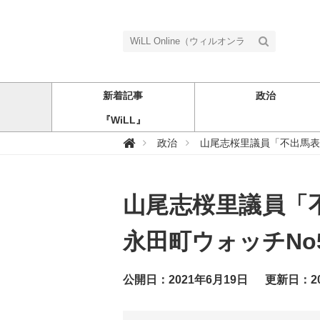
新着記事
政治
『WiLL』
W

政治
山尾志桜里議員「不出馬表
i
L
L
O
n
山尾志桜里議員「
l
i
n
e
永田町ウォッチNo
（
ウ
ィ
ル
公開日：2021年6月19日
更新日：20
オ
ン
ラ
イ