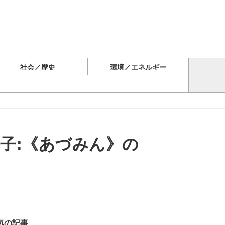
社会／歴史
環境／エネルギー
子:《あづみん》の
気の記事