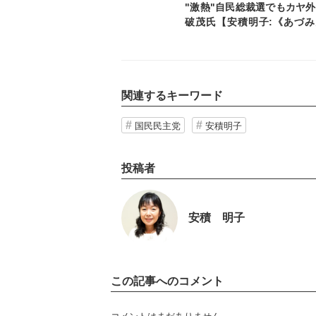
"激熱"自民総裁選でもカヤ
破茂氏【安積明子:《あづみ
の永田町ウォッチNo71】
関連するキーワード
国民民主党
安積明子
投稿者
安積 明子
この記事へのコメント