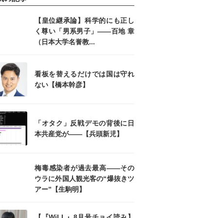
【皇位継承論】科学的にも正し
く尊い「男系男子」――百地 章
（日本大学名誉教...
看板を替えるだけでは国は守れ
ない【橋本幹彦】
「オタク」反戦デモの背後に日
本共産党が――【兵頭新児】
梅毒感染者が過去最高――その
ウラに外国人観光客の“爆抜きツ
アー”【生駒明】
【『WiLL』8月号チョイ読み】