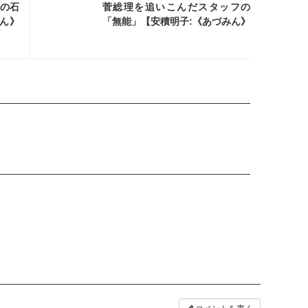
外の石
菅総理を追いこんだスタッフの
ん》
「無能」【安積明子:《あづみん》
の永田町ウォッチNo70】