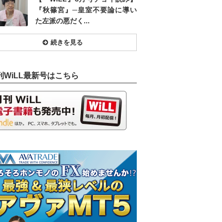
『秋篠宮』─皇室不要論に導い
た左派の悪だく...
続きを見る
刊WiLL最新号はこちら