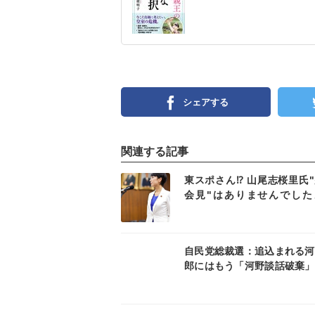
シェアする
関連する記事
記事を読む
記事
東スポさん⁉ 山尾志桜里氏
会見"はありませんでした
【安積 明子:《あづみん》
町ウォッチ No54】
記事を読む
記事
自民党総裁選：追込まれる河
郎にはもう「河野談話破棄」
ない⁉【安積明子:《あづみ
永田町ウォッチ No73】
記事を読む
記事