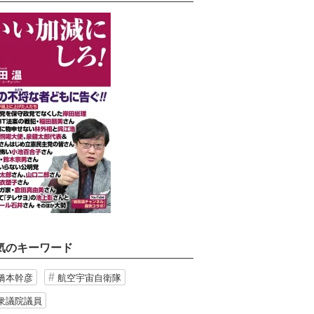
気のキーワード
橋本幹彦
航空宇宙自衛隊
衆議院議員