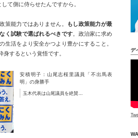
として側に侍らせたんですから。
政策能力ではありません。
もし政策能力が最
なく試験で選ばれるべきです
。政治家に求め
の生活をより安全かつより豊かにすること。
デ
砕身するという覚悟です。
安積明子：山尾志桜里議員「不出馬表
明」の身勝手
玉木代表は山尾議員を絶賛…
Twe
W