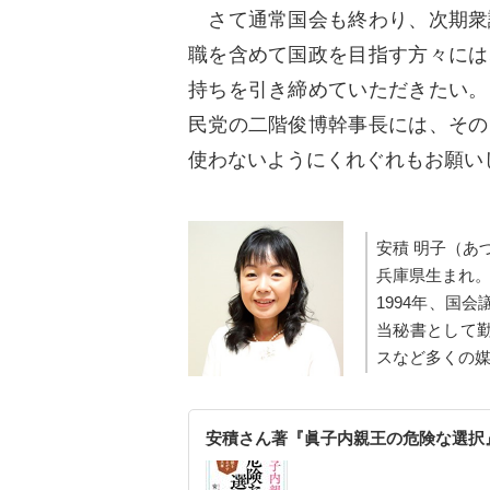
さて通常国会も終わり、次期衆
職を含めて国政を目指す方々には
持ちを引き締めていただきたい。
民党の二階俊博幹事長には、その
使わないようにくれぐれもお願い
安積 明子（あ
兵庫県生まれ
1994年、国
当秘書として勤
スなど多くの
安積さん著『眞子内親王の危険な選択