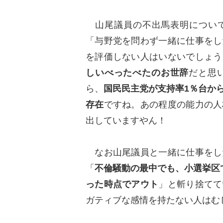
山尾議員の不出馬表明について、
「与野党を問わず一緒に仕事をし
を評価しない人はいないでしょう
しいべったべたのお世辞
だと思
ら、
国民民主党が支持率1％台か
存
在
ですね。あの程度の能力の人
出していますやん！
なお山尾議員と一緒に仕事をし
「
不倫騒動の最中でも、小選挙区
った時点でアウ
ト
」と斬り捨てて
ガティブな感情を持たない人はむ