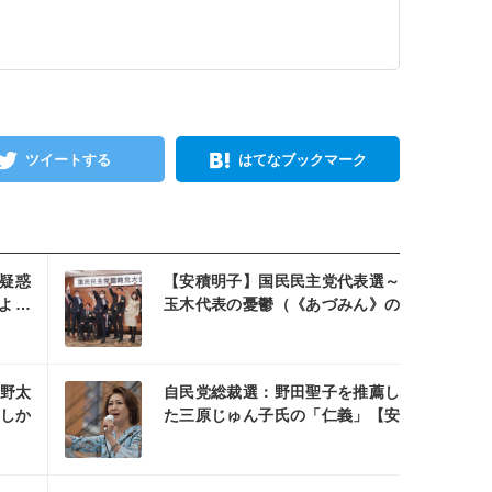
ツイートする
はてなブックマーク
を読む
"疑惑
【安積明子】国民民主党代表選～
よ…
玉木代表の憂鬱（《あづみん》の
の永田
永田町ウォッチ㉝）
を読む
野太
自民党総裁選：野田聖子を推薦し
しか
た三原じゅん子氏の「仁義」【安
ん》の
積明子:《あづみん》の永田町ウォ
ッチNo72】
を読む