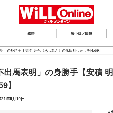
経済
米中韓／国際
明」の身勝手【安積 明子:《あづみん》の永田町ウォッチNo59】
不出馬表明」の身勝手【安積 明
59】
21年6月19日
人