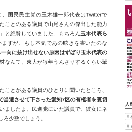
国民民主党の玉木雄一郎代表はTwitterで
たことのある議員で山尾さんの傑出した能力
」と絶賛していました。もちろん
玉木代表ら
いますが、もし本気であの呟きを書いたのな
ら一向に抜け出せない原因はずばり玉木代表の
材なんて、東大が毎年うんざりするくらい輩
たことがある議員のひとりに聞いたところ、
で当選させて下さった愛知7区の有権者を裏切
人
いましたよ。民進党にいた議員で、彼女にネ
しろ少数でしょう。