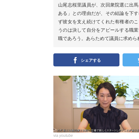
ン
山尾志桜里議員が、次回衆院選に出馬
）
ある」との理由だが、その結論を下す
ず彼女を支え続けてくれた有権者のこ
うのは決して自分をアピールする職業
職であろう。あらためて議員に求めら
シェアする
via
youtube