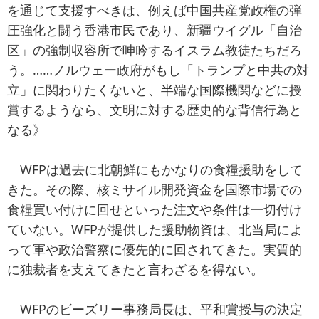
を通じて支援すべきは、例えば中国共産党政権の弾
圧強化と闘う香港市民であり、新疆ウイグル「自治
区」の強制収容所で呻吟するイスラム教徒たちだろ
う。……ノルウェー政府がもし「トランプと中共の対
立」に関わりたくないと、半端な国際機関などに授
賞するようなら、文明に対する歴史的な背信行為と
なる》
WFPは過去に北朝鮮にもかなりの食糧援助をして
きた。その際、核ミサイル開発資金を国際市場での
食糧買い付けに回せといった注文や条件は一切付け
ていない。WFPが提供した援助物資は、北当局によ
って軍や政治警察に優先的に回されてきた。実質的
に独裁者を支えてきたと言わざるを得ない。
WFPのビーズリー事務局長は、平和賞授与の決定