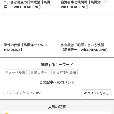
ユルさが目立つ日本政治【島田
台湾有事と核恫喝【島田洋一：
洋一：WiLL HEADLINE】
WiLL HEADLINE】
記事を読む
降伏の代償【島田洋一：WiLL
独自核は「犯罪」という洗脳
HEADLINE】
【島田洋一：WiLL HEADLINE】
関連するキーワード
ノーベル賞
島田洋一
日本学術会議
この記事へのコメント
コメントはまだありません
コメントを書く
人気の記事