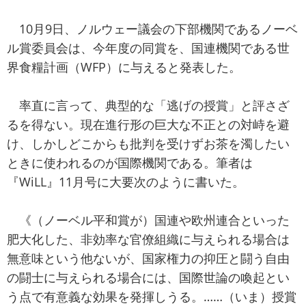
10月9日、ノルウェー議会の下部機関であるノーベ
ル賞委員会は、今年度の同賞を、国連機関である世
界食糧計画（WFP）に与えると発表した。
率直に言って、典型的な「逃げの授賞」と評さざ
るを得ない。現在進行形の巨大な不正との対峙を避
け、しかしどこからも批判を受けずお茶を濁したい
ときに使われるのが国際機関である。筆者は
『WiLL』11月号に大要次のように書いた。
《（ノーベル平和賞が）国連や欧州連合といった
肥大化した、非効率な官僚組織に与えられる場合は
無意味という他ないが、国家権力の抑圧と闘う自由
の闘士に与えられる場合には、国際世論の喚起とい
う点で有意義な効果を発揮しうる。……（いま）授賞