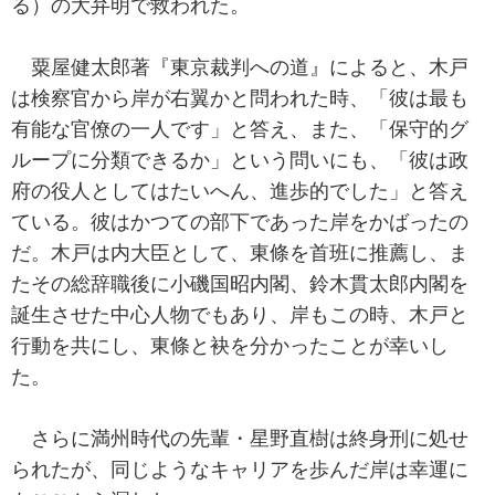
る）の大弁明で救われた。
粟屋健太郎著『東京裁判への道』によると、木戸
は検察官から岸が右翼かと問われた時、「彼は最も
有能な官僚の一人です」と答え、また、「保守的グ
ループに分類できるか」という問いにも、「彼は政
府の役人としてはたいへん、進歩的でした」と答え
ている。彼はかつての部下であった岸をかばったの
だ。木戸は内大臣として、東條を首班に推薦し、ま
たその総辞職後に小磯国昭内閣、鈴木貫太郎内閣を
誕生させた中心人物でもあり、岸もこの時、木戸と
行動を共にし、東條と袂を分かったことが幸いし
た。
さらに満州時代の先輩・星野直樹は終身刑に処せ
られたが、同じようなキャリアを歩んだ岸は幸運に