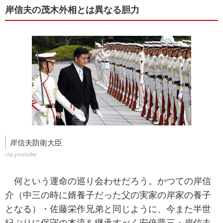
岸信夫の茂木外相とは異なる胆力
岸信夫防衛大臣
via
youtube
何という運命の巡り会わせだろう。かつての岸信
介（中三の時に婿養子だった父の実家の岸家の養子
となる）・佐藤栄作兄弟と同じように、今また半世
紀ぶりに保守の本流を継承すべく安倍晋三・岸信夫