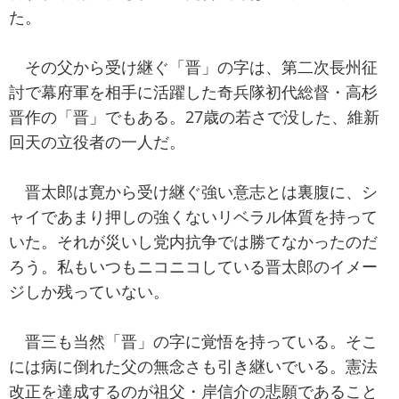
た。
その父から受け継ぐ「晋」の字は、第二次長州征
討で幕府軍を相手に活躍した奇兵隊初代総督・高杉
晋作の「晋」でもある。27歳の若さで没した、維新
回天の立役者の一人だ。
晋太郎は寛から受け継ぐ強い意志とは裏腹に、シ
ャイであまり押しの強くないリベラル体質を持って
いた。それが災いし党内抗争では勝てなかったのだ
ろう。私もいつもニコニコしている晋太郎のイメー
ジしか残っていない。
晋三も当然「晋」の字に覚悟を持っている。そこ
には病に倒れた父の無念さも引き継いでいる。憲法
改正を達成するのが祖父・岸信介の悲願であること