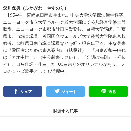
深川保典（ふかがわ やすのり）
1954年、宮崎県日南市生まれ。中央大学法学部法律学科卒、
ニューヨーク市立大学バルーク校大学院にて公共経営学修士号
取得。ニューヨーク市都市計画局勤務後、白鷗大学講師、千葉
県市川市議会議員、英国国立ウェールズ大学経営大学院東京校
教授、宮崎県日南市議会議員などを経て現在に至る。主な著書
に『愛国者のための東京案内』（扶桑社）、『東京改都―時代
は「ネオ中世」』（中公新書ラクレ）、『文明の法則』（祥伝
社）。自ら作詞・作曲した100曲余りのオリジナルがあり、プ
ロのジャズ歌手としても活躍中。
シェア
ツイート
送る
関連する記事
記事を読む