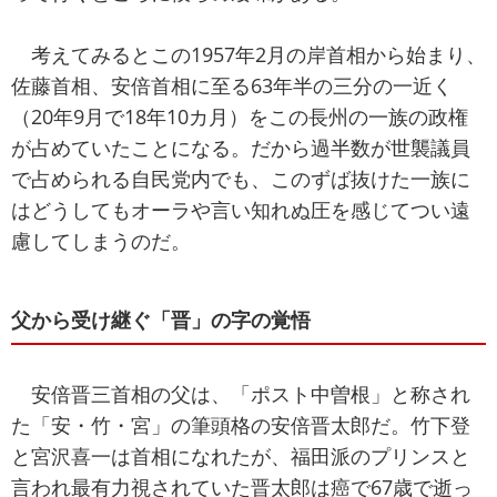
考えてみるとこの1957年2月の岸首相から始まり、
佐藤首相、安倍首相に至る63年半の三分の一近く
（20年9月で18年10カ月）をこの長州の一族の政権
が占めていたことになる。だから過半数が世襲議員
で占められる自民党内でも、このずば抜けた一族に
はどうしてもオーラや言い知れぬ圧を感じてつい遠
慮してしまうのだ。
父から受け継ぐ「晋」の字の覚悟
安倍晋三首相の父は、「ポスト中曽根」と称され
た「安・竹・宮」の筆頭格の安倍晋太郎だ。竹下登
と宮沢喜一は首相になれたが、福田派のプリンスと
言われ最有力視されていた晋太郎は癌で67歳で逝っ