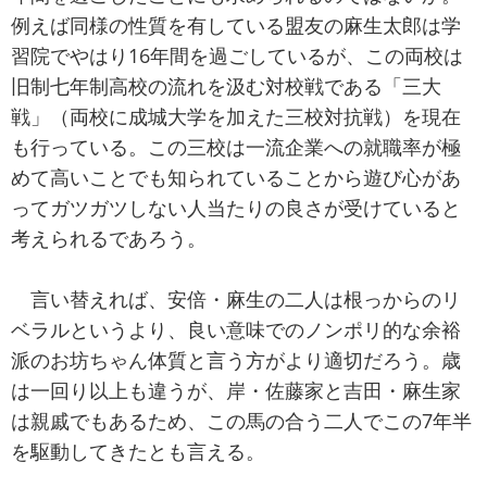
例えば同様の性質を有している盟友の麻生太郎は学
習院でやはり16年間を過ごしているが、この両校は
旧制七年制高校の流れを汲む対校戦である「三大
戦」（両校に成城大学を加えた三校対抗戦）を現在
も行っている。この三校は一流企業への就職率が極
めて高いことでも知られていることから遊び心があ
ってガツガツしない人当たりの良さが受けていると
考えられるであろう。
言い替えれば、安倍・麻生の二人は根っからのリ
ベラルというより、良い意味でのノンポリ的な余裕
派のお坊ちゃん体質と言う方がより適切だろう。歳
は一回り以上も違うが、岸・佐藤家と吉田・麻生家
は親戚でもあるため、この馬の合う二人でこの7年半
を駆動してきたとも言える。