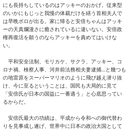
にも長持ちしているのはアッキーのおかげ。従来型
のいかにもじっと我慢の体裁だけを繕う首相夫人で
は早晩ボロが出る。家に帰ると安倍ちゃんはアッキ
ーの天真爛漫さに癒されているに違いない。安倍政
権再復活を願うのならアッキーを責めてはいけな
い。
平和安全法制、モリカケ、サクラ、アッキー、コ
ロナ禍、検察人事、河井前法務相夫妻逮捕…と幾つも
の地雷原をスーパーマリオのように飛び越え潜り抜
け、今に至るということは、国民も大局的に見て
「安倍氏が日本の国益に一番適う」と心底思ってい
るからだ。
安倍氏最大の功績は、平成から令和への御代替わ
りを見事成し遂げ、世界中に日本の政治大国として