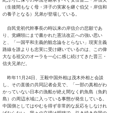
（生後間もなく母・洋子の実家を継ぐ伯父・岸信和
の養子となる）兄弟が登場している。
自民党初代幹事長の時以来の岸信介の悲願であ
り、党綱領にまで書かれた憲法改正への強い思い
と、「一国平和主義的観念論をとらない」現実主義
路線を誰よりも忠実に受け継いでいるのは、この偉
大なる祖父のオーラを一心に感じ続けてきた晋三・
信夫兄弟だ。
昨年11月24日、王毅中国外相は茂木外相と会談
し、その直後の共同記者会見で、「一部の真相がわ
かっていない日本の漁船が絶え間なく釣魚島（魚釣
島）の周辺水域に入っている事態が発生している。
中国側としてはやむを得ず非常的な反応をしなけれ
ばならない。我々の立場は明確で、引き続き自国の