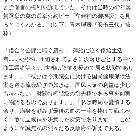
と労働者の権利を訴えていた。それは当時の42年翼
賛選挙の寛の選挙公約ビラ「立候補の御挨拶」を見
るとよくわかる。（以下、青木理著『安倍三代』抜
粋）
「借金と公課に喘ぐ農村……薄給に泣く俸給生活
者……大資本に圧迫されてまさに没落せむとする中小
商工業者等々……世相は陰惨を極めて居る状態であり
ます。」「或ひは今期議会に於ける国民健康保険法
案を巡る流会騒ぎの如きは、国民大衆の利益は少し
も考へない、財閥特権階級の御先棒である事を如実
に物語るものであります。」「私は時局を憂憤する
余り、病身を顧みず最後の血の一滴を捧げて戦ふべ
く、敢て立候補を決意した次第であります。」この
ように至誠無私の烈々たる反政府の訴えである。