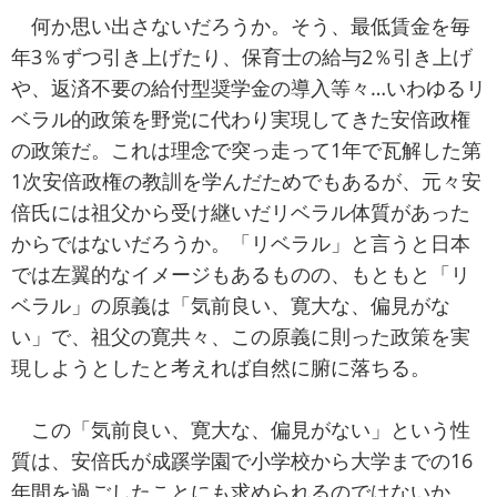
何か思い出さないだろうか。そう、最低賃金を毎
年3％ずつ引き上げたり、保育士の給与2％引き上げ
や、返済不要の給付型奨学金の導入等々…いわゆるリ
ベラル的政策を野党に代わり実現してきた安倍政権
の政策だ。これは理念で突っ走って1年で瓦解した第
1次安倍政権の教訓を学んだためでもあるが、元々安
倍氏には祖父から受け継いだリベラル体質があった
からではないだろうか。「リベラル」と言うと日本
では左翼的なイメージもあるものの、もともと「リ
ベラル」の原義は「気前良い、寛大な、偏見がな
い」で、祖父の寛共々、この原義に則った政策を実
現しようとしたと考えれば自然に腑に落ちる。
この「気前良い、寛大な、偏見がない」という性
質は、安倍氏が成蹊学園で小学校から大学までの16
年間を過ごしたことにも求められるのではないか。