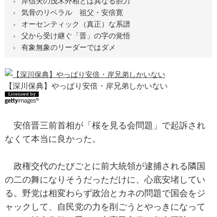
岸信夫の茂木外相とは異なる胆力
気骨のリベラル 祖父・安倍寛
オーセンティック（真正）な系譜
父から受け継ぐ「晋」の字の覚悟
有象無象のリーダーではダメ
【深川保典】やっぱり安倍・岸兄弟しかいない
安倍晋三前首相が「桜を見る会問題」で起訴され
なくて本当に良かった。
政権交代のたびごとに前大統領が逮捕される隣国
の二の舞になりそうだっただけに、心底安堵してい
る。野党は相変わらず政治とカネの問題で国会をジ
ャックして、自民党の力を削ごうとやっきになって