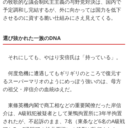
の牧歌的な議会制民主主義の与野党対決は、国内で
予定調和し完結するが、外に向かっては国力を低下
させるのに資する脆い仕組みにさえ見えてくる。
選び抜かれた一族のDNA
それにしても、やはり安倍氏は「持っている」。
何度危機に遭遇してもギリギリのところで復元す
るスーパーマリオのようにめっぽう強いのは、母方
の祖父・岸信介の血統ゆえだ。
東條英機内閣で商工相などの重要閣僚だった岸信
介は、A級戦犯被疑者として巣鴨拘置所に3年半拘置
されたが、不起訴のまま、7名（東条など6名のA級戦