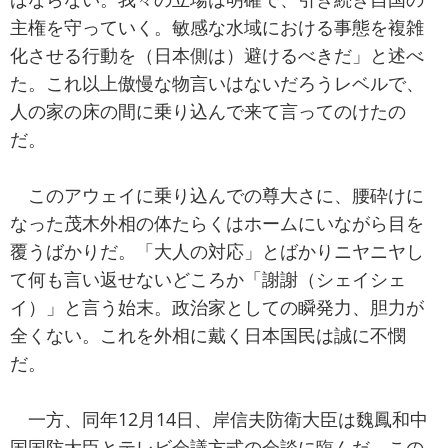
主権を守っていく。敏感な水域における事態を複雑
化させる行動を（日本側は）避けるべきだ」と述べ
た。これ以上傲慢な物言いはないだろうレベルで、
人の家の床の間に乗り込んで来て言ってのけたの
だ。
このアウェイに乗り込んでの尊大さに、腰砕けに
なった茂木外相の体たらくはホームにいながら目を
覆うばかりだ。「大人の対応」とばかりニヤニヤし
て何も言い返せないどころか「謝謝（シェイシェ
イ）」と言う始末。政治家としての瞬発力、胆力が
全くない。これを外相に戴く日本国民は誠に不憫
だ。
一方、同年12月14日、岸信夫防衛大臣は魏鳳和中
国国防大臣とテレビ会議方式の会談に臨んだ。この