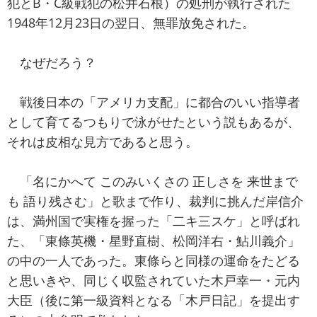
犯とB・C級戦犯の松井石根）の処刑が執行された
1948年12月23日の翌日、無罪放免された。
なぜだろう？
戦後日本の「アメリカ支配」に都合のいい指導者
として育てるつもりで泳がせたという説もあるが、
それは皮相な見方であると思う。
「名にかへて このみいくさの 正しさを 来世まで
も 語り残さむ」と歌まで作り、裁判に挑んだ岸信介
は、満州国で実権を握った「二キ三スケ」と呼ばれ
た、「東條英機・星野直樹、松岡洋右・鮎川義介」
の中の一人であった。東條らと同様の運命をたどる
と思いきや、同じく収監されていた木戸幸一・元内
大臣（後に第一級資料となる「木戸日記」を提出す