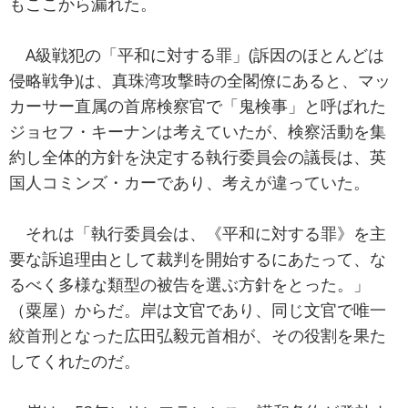
もここから漏れた。
A級戦犯の「平和に対する罪」(訴因のほとんどは
侵略戦争)は、真珠湾攻撃時の全閣僚にあると、マッ
カーサー直属の首席検察官で「鬼検事」と呼ばれた
ジョセフ・キーナンは考えていたが、検察活動を集
約し全体的方針を決定する執行委員会の議長は、英
国人コミンズ・カーであり、考えが違っていた。
それは「執行委員会は、《平和に対する罪》を主
要な訴追理由として裁判を開始するにあたって、な
るべく多様な類型の被告を選ぶ方針をとった。」
（粟屋）からだ。岸は文官であり、同じ文官で唯一
絞首刑となった広田弘毅元首相が、その役割を果た
してくれたのだ。