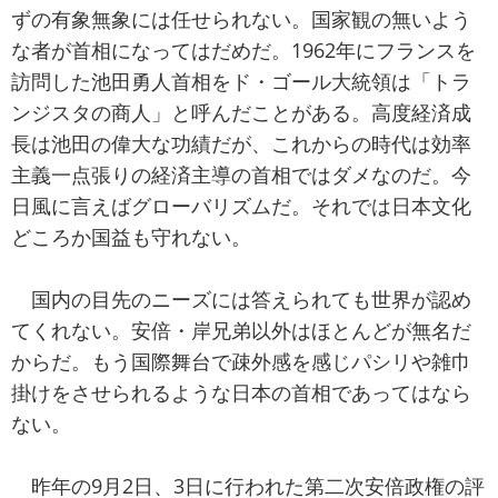
ずの有象無象には任せられない。国家観の無いよう
な者が首相になってはだめだ。1962年にフランスを
訪問した池田勇人首相をド・ゴール大統領は「トラ
ンジスタの商人」と呼んだことがある。高度経済成
長は池田の偉大な功績だが、これからの時代は効率
主義一点張りの経済主導の首相ではダメなのだ。今
日風に言えばグローバリズムだ。それでは日本文化
どころか国益も守れない。
国内の目先のニーズには答えられても世界が認め
てくれない。安倍・岸兄弟以外はほとんどが無名だ
からだ。もう国際舞台で疎外感を感じパシリや雑巾
掛けをさせられるような日本の首相であってはなら
ない。
昨年の9月2日、3日に行われた第二次安倍政権の評