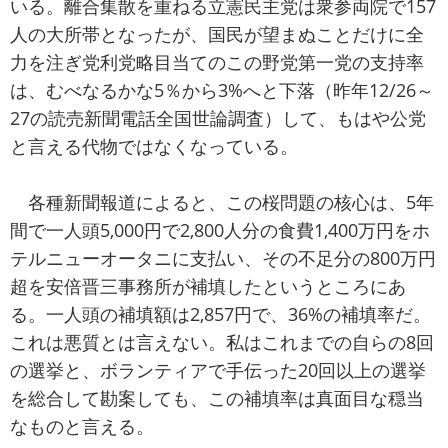
いる。離合集散を重ねる立憲民主党は衆参両院で157
人の大所帯となったが、国民が望まぬことだけに全
力を注ぎ党利党略目当てのこの野党第一党の支持率
は、むべなるかな5％から3%へと下落（昨年12/26～
27の読売新聞電話全国世論調査）して、もはや公党
と言える代物ではなくなっている。
各種新聞報道によると、この桜問題の核心は、5年
間で一人頭5,000円で2,800人分の食費1,400万円をホ
テルニューオータニに支払い、その不足分の800万円
超を安倍晋三事務所が補填したというところにあ
る。一人頭の補填額は2,857円で、36%の補填率だ。
これは悪質とは言えない。私はこれまでの自らの8回
の選挙と、ボランティアで手伝った20回以上の選挙
を総合して勘案しても、この補填率は真面目な穏当
なものと言える。