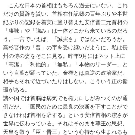
こんな日本の首相はもちろん過去にいない。これ
だけの賛辞を貰い、首相在任記録の百年ぶりや半世
紀ぶりの記録を着実に塗り替えた安倍晋三元首相の
「凄味」や「強み」は一体どこから来ているのだろ
う。一言でいえば、「誠実さ」ではないだろうか。
高杉晋作の「晋」の字を受け継いだように、私は長
州の侍の姿をそこに見る。昨年9月にはネット上に
「高潔」「利他的」「無私」「本物のリーダー」と
いう言葉が踊っていた。金権とは真逆の政治家だ。
相手もそれで近づいたりはしない。こういう正の循
環がある。
諸外国では首脳は病気でも権力にしがみつくのが通
例だが、「国民のために最良の決断を下すことがで
きなければ首相を辞する」という安倍首相の潔さが
世界に伝わっている。それはそのまま尊王の思想、
天皇を敬う「臣・晋三」という心持から生まれるも