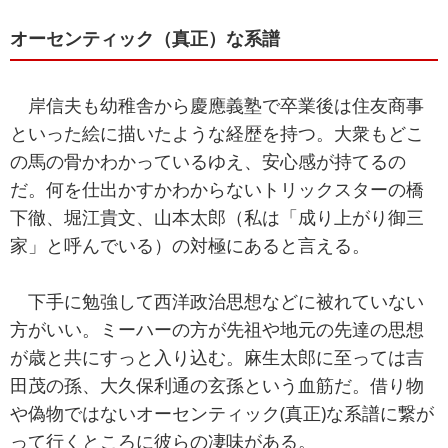
オーセンティック（真正）な系譜
岸信夫も幼稚舎から慶應義塾で卒業後は住友商事
といった絵に描いたような経歴を持つ。大衆もどこ
の馬の骨かわかっているゆえ、安心感が持てるの
だ。何を仕出かすかわからないトリックスターの橋
下徹、堀江貴文、山本太郎（私は「成り上がり御三
家」と呼んでいる）の対極にあると言える。
下手に勉強して西洋政治思想などに被れていない
方がいい。ミーハーの方が先祖や地元の先達の思想
が歳と共にすっと入り込む。麻生太郎に至っては吉
田茂の孫、大久保利通の玄孫という血筋だ。借り物
や偽物ではないオーセンティック(真正)な系譜に繋が
って行くところに彼らの凄味がある。