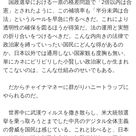
国政選挙における一票の格差問題で「2倍以内は合
憲」とされたように、この補填率も「半分未満は合
法」というルールを早急に作るべきだ。これにより
透明性の確保を図るほうが得策だ。法の運用と実態
の折り合いをつけるべきだ。こんな内向きの法律で
政治家を縛っていったい国民にどんな得があるの
か。日本以外では通用しない国家観も度胸も無い、
単にカネにピリピリした小賢しい政治家しか生まれ
てこないのは、こんな仕組みのせいでもある。
だからチャイナマネーに群がりハニートラップに
やられるのだ。
世界中に武漢ウィルスを撒き散らし、米大統領選
挙を乗っ取ろうとまでした中共のデジタル全体主義
の脅威を国民は感じている。これと比べると、日本