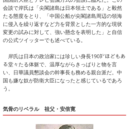
会談で岸氏は「尖閣諸島は日本領土である」と毅然
たる態度をとり、「中国公船が尖閣諸島周辺の領海
に侵入を繰り返すなど力を背景とした一方的な現状
変更の試みに対して、強い懸念を表明した」と自信
の公式ツイッターでも述べている。
岸氏は日本の政治家には珍しい身長190㌢ほどもあ
る堂々たる体躯で、温厚ながらきっぱりと物を言
い、日華議員懇談会の幹事長も務める親台派だ。中
国も嫌な奴が防衛大臣になったと感じているであろ
う。
気骨のリベラル 祖父・安倍寛