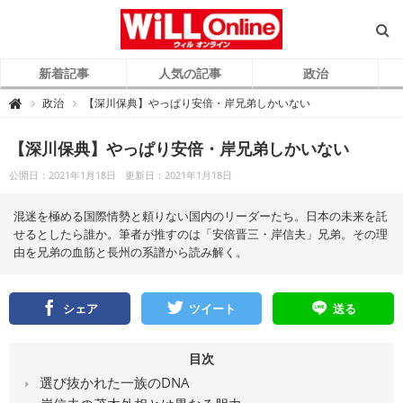
新着記事
人気の記事
政治
W
政治
【深川保典】やっぱり安倍・岸兄弟しかいない

i
L
L
O
【深川保典】やっぱり安倍・岸兄弟しかいない
n
l
公開日：2021年1月18日
更新日：2021年1月18日
i
n
e
（
混迷を極める国際情勢と頼りない国内のリーダーたち。日本の未来を託
ウ
ィ
せるとしたら誰か。筆者が推すのは「安倍晋三・岸信夫」兄弟。その理
ル
由を兄弟の血筋と長州の系譜から読み解く。
オ
ン
ラ
イ
ン
）
シェア
ツイート
送る
目次
選び抜かれた一族のDNA