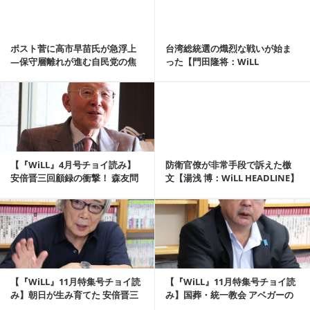
ポスト菅に高市早苗氏が急浮上
台湾総統選の熾烈な戦いが始ま
—保守層離れが進む自民党の焦
った【門田隆将：WiLL
燥【山口敬之の深堀...
HEADLINE】
記事を読む
【『WiLL』4月号チョイ読み】
防衛官僚が非常手段で訴えた檄
安倍晋三回顧録の衝撃！ 森友問
文【湯浅 博：WiLL HEADLINE】
題は財務省の...
記事を読む
【『WiLL』11月特集号チョイ読
【『WiLL』11月特集号チョイ読
み】朝日が生み育てた 安倍晋三
み】国葬・統一教会 アベガーの
への〝殺意...
俗論を 徹...