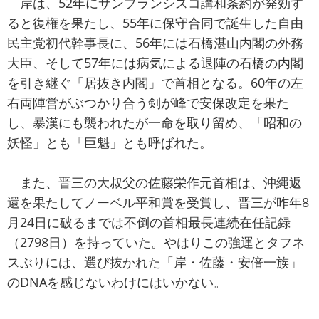
岸は、52年にサンフランシスコ講和条約が発効す
ると復権を果たし、55年に保守合同で誕生した自由
民主党初代幹事長に、56年には石橋湛山内閣の外務
大臣、そして57年には病気による退陣の石橋の内閣
を引き継ぐ「居抜き内閣」で首相となる。60年の左
右両陣営がぶつかり合う剣が峰で安保改定を果た
し、暴漢にも襲われたが一命を取り留め、「昭和の
妖怪」とも「巨魁」とも呼ばれた。
また、晋三の大叔父の佐藤栄作元首相は、沖縄返
還を果たしてノーベル平和賞を受賞し、晋三が昨年8
月24日に破るまでは不倒の首相最長連続在任記録
（2798日）を持っていた。やはりこの強運とタフネ
スぶりには、選び抜かれた「岸・佐藤・安倍一族」
のDNAを感じないわけにはいかない。