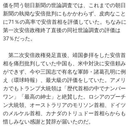
価を問う朝日新聞の世論調査では、これまでの朝日
新聞の執拗な安倍批判にもかかわらず、皮肉なこと
に71％の高率で安倍首相を評価していた。ちなみに
第一次安倍政権終了直後の同社世論調査の評価は
37％だった。
第二次安倍政権発足直後、靖国参拝をした安倍首
相を痛烈批判していた中国も、米中対決に安倍頼み
ができず、今や三国志で有名な軍師・諸葛孔明に例
え（環球時報）、最大級の評価をしていた。アメリ
カでもトランプ大統領は「歴代首相の中でナンバー
ワン」「最高の紳士」と絶賛した。ロシアのプーチ
ン大統領、オーストラリアのモリソン首相、ドイツ
のメルケル首相、カナダのトリュドー首相らからも
惜しみない感謝と賛辞が届いたのだ。