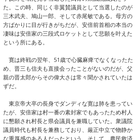
た。この時、同じく非翼賛議員として当選したのが
三木武夫、鳩山一郎、そして赤尾敏である。母方の
方ばかりに目が行きがちだが、安倍前首相の本当の
凄味は安倍家の三段式ロケットとして悲願を叶えた
という所にある。
寛は終戦の翌年、51歳で心臓麻痺でなくなったた
め、晋三も信夫も直接会ったことがないのだが、父
親の晋太郎からその偉大さは常々聞かされていたは
ずだ。
東京帝大卒の長身でダンディな寛は肺を患ってい
たが、安倍家は村一番の素封家でもあったため村人
に懇願され村長と県会議員を兼職していた。衆議院
議員時代も村長を兼務しており、厳正中立で物静か
な重厚感のある人だったという。そして、農民救済