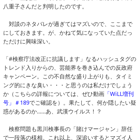
八重子さんだと判明したのです。
対談のネタバレが過ぎてはマズいので、ここまで
にしておきます。が、かねて気になっていた点だっ
ただけに興味深い。
「#検察庁法改正に抗議します」なるハッシュタグの
トレンド入りからの、芸能界を巻き込んでの反政府
キャンペーン。この不自然な盛り上がりも、タイミ
ング的にきな臭い・・・と思うのは私だけでしょう
か（こちらの詳報については、ぜひ動画
「WiLL増刊
号」＃189
でご確認を）。果たして、何か隠したい疑
惑があるのか……あ、武漢ウイルス！？
検察問題も黒川検事長の「賭けマージャン」辞任
で一段落の様相。これ以上、深追いするとマズイ人