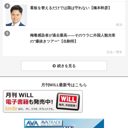
む
4
看板を替えるだけでは国は守れない【橋本幹彦】
政治
む
5
梅毒感染者が過去最高――そのウラに外国人観光客
の“爆抜きツアー”【生駒明】
社会／歴史
続きを見る
月刊WiLL最新号はこちら