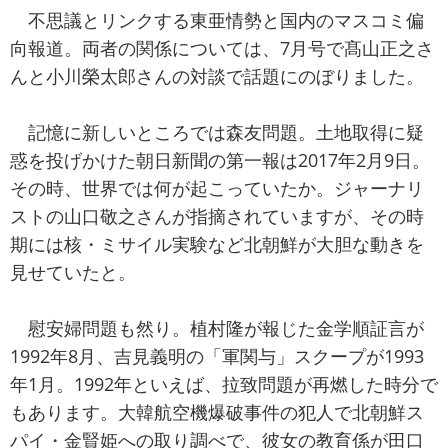
不思議とリンクする東亜情勢と国内のマスコミ偏
向報道。両者の関係については、7月号で髙山正之さ
んと小川榮太郎さんの対談で話題にのぼりました。
記憶に新しいところでは森友問題。土地取得に疑
惑を投げかけた朝日新聞の第一報は2017年2月9日。
その時、世界では何が起こっていたか。ジャーナリ
ストの山口敬之さんが指摘されていますが、その時
期には核・ミサイル実験など北朝鮮が大胆な動きを
見せていたと。
慰安婦問題も然り。植村隆が報じた金学順証言が
1992年8月、吉見義明の「軍関与」スクープが1993
年1月。1992年といえば、拉致問題が再燃した時分で
もあります。大韓航空機爆破事件の犯人で北朝鮮ス
パイ・金賢姫への取り調べで、彼女の教育係が田口