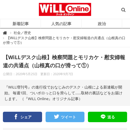
新着記事
人気の記事
政治
W
社会／歴史

i
【WiLLデスク山根】検察問題とモリカケ・慰安婦報道の共通点（山根真の口
L
が滑って①）
L
O
n
l
【WiLLデスク山根】検察問題とモリカケ・慰安婦報
i
n
e
道の共通点（山根真の口が滑って①）
（
ウ
ィ
公開日：2020年5月25日
更新日：2020年9月7日
ル
オ
ン
『WiLL増刊号』の進行役でおなじみのデスク・山根による新連載が開
ラ
イ
始。 毎週1回、ついポロっと口を滑らして……取材の裏話などをお届け
ン
）
します。 （『WiLL Online』オリジナル記事）
シェア
ツイート
送る