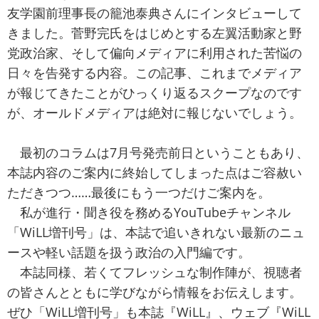
友学園前理事長の籠池泰典さんにインタビューして
きました。菅野完氏をはじめとする左翼活動家と野
党政治家、そして偏向メディアに利用された苦悩の
日々を告発する内容。この記事、これまでメディア
が報じてきたことがひっくり返るスクープなのです
が、オールドメディアは絶対に報じないでしょう。
最初のコラムは7月号発売前日ということもあり、
本誌内容のご案内に終始してしまった点はご容赦い
ただきつつ……最後にもう一つだけご案内を。
私が進行・聞き役を務めるYouTubeチャンネル
「WiLL増刊号」は、本誌で追いきれない最新のニュ
ースや軽い話題を扱う政治の入門編です。
本誌同様、若くてフレッシュな制作陣が、視聴者
の皆さんとともに学びながら情報をお伝えします。
ぜひ「WiLL増刊号」も本誌『WiLL』、ウェブ『WiLL