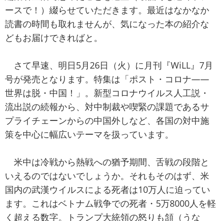
ースで！）綴らせていただきます。最近はなかなか
読書の時間も取れませんが、気になった本の紹介な
どもお届けできればと。
さて早速、明日5月26日（火）に月刊『WiLL』7月
号が発売となります。特集は「ポスト・コロナ――
世界は脱・中国！」。新型コロナウイルス人工説・
流出説の続報から、対中制裁や喫緊の課題であるサ
プライチェーンからの中国外しなど、各国の対中施
策を中心に幅広いテーマを扱っています。
米中は冷戦から熱戦への猶予期間、舌戦の段階と
いえるのではないでしょうか。それもそのはず、米
国内の武漢ウイルスによる死者は10万人に迫ってい
ます。これはベトナム戦争での死者・5万8000人を軽
く超える数字。トランプ大統領の怒りも頷（うな