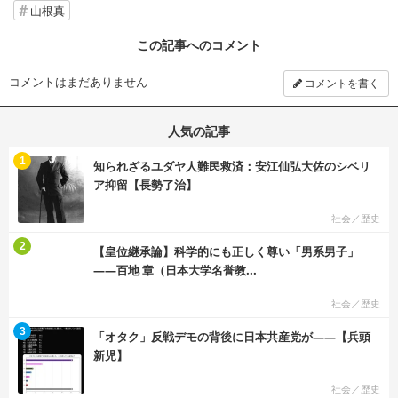
山根真
この記事へのコメント
コメントはまだありません
コメントを書く
人気の記事
む
1
知られざるユダヤ人難民救済：安江仙弘大佐のシベリ
ア抑留【長勢了治】
社会／歴史
む
2
【皇位継承論】科学的にも正しく尊い「男系男子」
――百地 章（日本大学名誉教...
社会／歴史
む
3
「オタク」反戦デモの背後に日本共産党が――【兵頭
新児】
社会／歴史