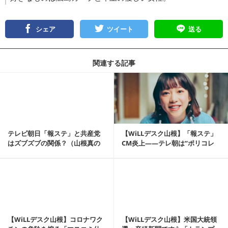
シェア
ツイート
送る
関連する記事
記事を読む
テレビ朝日「報ステ」と共産党
【WiLLデスク山根】「報ステ」
はズブズブの関係？（山根真の
CM炎上――テレ朝は“ポリコレ
口が滑って⑱）
全体主義”と...
記事を読む
【WiLLデスク山根】コロナワク
【WiLLデスク山根】米国大統領