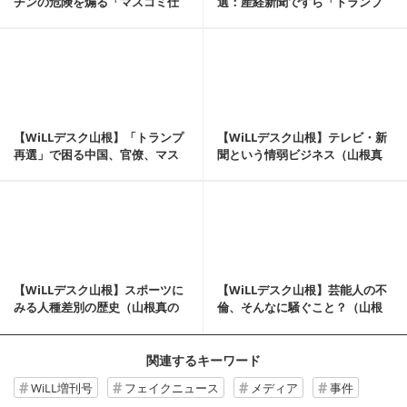
チンの危険を煽る「マスコミ仕
選：産経新聞ですら「トランプ
草」（山根真の...
嫌い」なのか（...
記事を読む
【WiLLデスク山根】「トランプ
【WiLLデスク山根】テレビ・新
再選」で困る中国、官僚、マス
聞という情弱ビジネス（山根真
コミ（山根真の...
の口が滑って⑩）
記事を読む
【WiLLデスク山根】スポーツに
【WiLLデスク山根】芸能人の不
みる人種差別の歴史（山根真の
倫、そんなに騒ぐこと？（山根
口が滑って⑥）
真の口が滑って④）
関連するキーワード
WiLL増刊号
フェイクニュース
メディア
事件