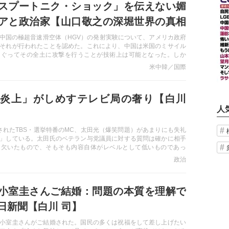
スプートニク・ショック」を伝えない媚
アと政治家【山口敬之の深堀世界の真相
中国の極超音速滑空体（HGV）の発射実験について、アメリカ政府
それが行われたことを認めた。これにより、中国は米国のミサイル
くぐってその全土に攻撃を行うことが技術上は可能となった。しか
子力潜水艦のSLBMによって報復攻撃を行うという「抑止力」があ
米中韓／国際
撃された際に米国が自国民をリスクに晒してまで報復するかは全く
れなのに自前の対抗策を全く持たない日本は、この中国の動きに対
ーテンキ"である。その理由は、警鐘をいつまでも鳴らさないメディ
炎上」がしめすテレビ局の奢り【白川
はひたすら仲良く」としか言わない媚中政治家の存在にある―
人
放送されたTBS・選挙特番のMC、太田光（爆笑問題）があまりにも失礼
」している。太田氏のベテラン与党議員に対する質問は確かに相手
を欠いたもので、そもそも内容自体がレベルとして低いものであっ
り問題とすべきは太田氏を前面に立て、何の反省も示さないTBSの
政治
。公平を期すべき番組を偏らせて平然としているテレビ局の奢りを
小室圭さんご結婚：問題の本質を理解で
日新聞【白川 司】
小室圭さんがご結婚された。国民の多くは祝福をして差し上げたい