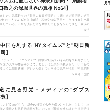
リズムに値しない 神奈川新聞・"扇動者"
月
口敬之の深堀世界の真相 No64】
えした、武蔵野市の「外国人参政権問題」に関する街頭活動の妨害
害者"の一人である神奈川新聞・石橋学編集委員が、今度は事実と異
返している。正当な演説行為を妨害しておきながらそれを「表現の
る一方で、自らを撮影する者に対しては「犯罪」と指弾し、その後
政治
発信を繰り返す―。このような記者はジャーナリストではなく、も
に過ぎないであろう。
中国を利する"NYタイムズ"と"朝日新
川司】
、「チャイナ・イニシアチブ（中国の経済スパイ活動を取り締まるた
米国の大学が弊害を訴えているという記事が掲載された。いつもの
るように朝日新聞（デジタル版）でも同様の記事が掲載。朝日新聞
りの対象を中国人ではなく「アジア系」と記載するなど、なお質が
米中韓／国際
ナ・イニシアチブ」ができた理由に言及せず、ひたすら事態を「差
の記事は、ただ中国を利するだけだ―。
i報道に見る野党・メディアの"ダブス
香豊】
ウント"Dappi"から「虚偽の投稿で名誉を傷つけられた」として、立
洋之議員と杉尾秀哉議員が都内のウェブ関連会社を訴えた損害賠償