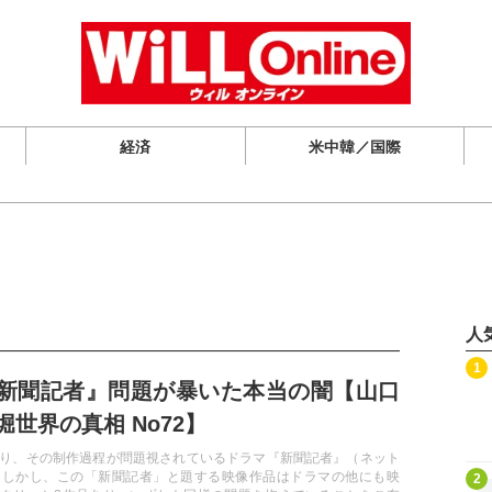
経済
米中韓／国際
人
記事を読む
1
新聞記者』問題が暴いた本当の闇【山口
世界の真相 No72】
り、その制作過程が問題視されているドラマ『新聞記者』（ネット
記事を読む
。しかし、この「新聞記者」と題する映像作品はドラマの他にも映
2