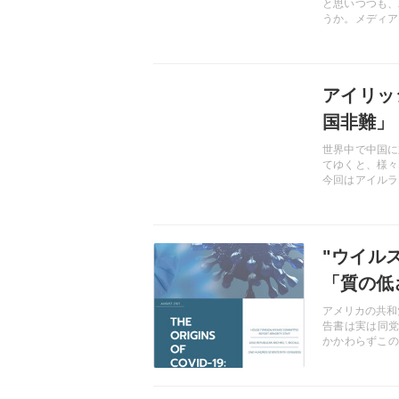
と思いつつも、
うか。メディア
ていない。一方
日新聞だ。皇室
紹介する。
記事を読む
アイリッ
国非難」
世界中で中国に
てゆくと、様々
今回はアイルラ
っぷりをご紹介
記事を読む
"ウイル
「質の低
アメリカの共和
告書は実は同党
かかわらずこの
るバイデン政権
政治のダイナミ
ス起源"の攻防
記事を読む