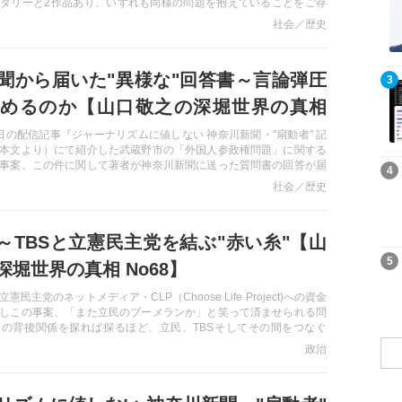
タリーと2作品あり、いずれも同様の問題を抱えていることをご存
して、一連の作品全てに関わっているのが、ドラマのモデルともな
社会／歴史
者の望月衣塑子氏だ。彼女の非常識な行動とその裏にある「目的」
聞から届いた"異様な"回答書～言論弾圧
記事を読む
3
めるのか【山口敬之の深堀世界の真相
7日の配信記事『ジャーナリズムに値しない 神奈川新聞・"扇動者" 記
本文より）にて紹介した武蔵野市の「外国人参政権問題」に関する
事案。この件に関して著者が神奈川新聞に送った質問書の回答が届
記事を読む
4
回答は著者の質問には正面からは全く答えていない"異様な"もので
社会／歴史
神奈川新聞とは「社ぐるみで」言論弾圧行為を容認するメディアな
題～TBSと立憲民主党を結ぶ"赤い糸"【山
記事を読む
5
深堀世界の真相 No68】
民主党のネットメディア・CLP（Choose Life Project)への資金
しこの事案、「また立民のブーメランか」と笑って済ませられる問
の背後関係を探れば探るほど、立民、TBSそしてその間をつなぐ
スト」というワードが浮かび上がってくるのだ。この機会に反日勢
政治
政治の「赤い糸」を断ち切れ！