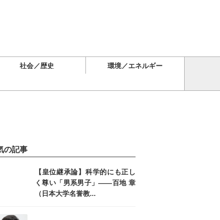
社会／歴史
環境／エネルギー
気の記事
【皇位継承論】科学的にも正し
く尊い「男系男子」――百地 章
（日本大学名誉教...