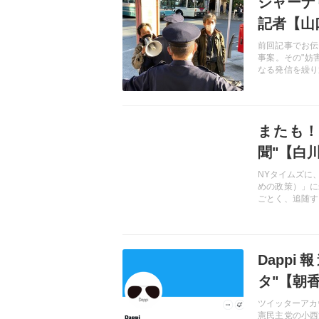
ジャーナ
記者【山
前回記事でお伝
事案。その"妨
なる発信を繰り
自由」と開き直
は事実と異なる
はや"扇動者"
記事を読む
またも！
聞"【白
NYタイムズに
めの政策）」に
ごとく、追随す
の方は取り締ま
悪い。「チャイ
別」とする両社
記事を読む
Dapp
タ"【朝
ツイッターアカ
憲民主党の小西