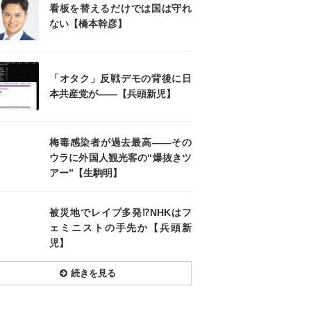
看板を替えるだけでは国は守れ
ない【橋本幹彦】
「オタク」反戦デモの背後に日
本共産党が――【兵頭新児】
梅毒感染者が過去最高――その
ウラに外国人観光客の“爆抜きツ
アー”【生駒明】
被災地でレイプ多発⁉NHKはフ
ェミニストの手先か【兵頭新
児】
続きを見る