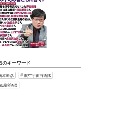
気のキーワード
橋本幹彦
航空宇宙自衛隊
衆議院議員