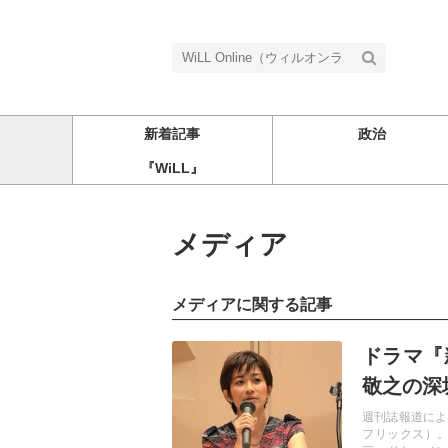
新着記事
政治
『WiLL』
メディア
メディアに関する記事
記事を読む
ドラマ『
敬之の深堀
週刊誌報道によ
フリックス）