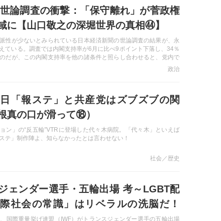
 日経世論調査の衝撃：「保守離れ」が菅政権
域に【山口敬之の深堀世界の真相㊹】
派性が少ないとみられている日本経済新聞の世論調査の結果が、永
えている。調査では内閣支持率が6月に比べ9ポイント下落し、34％
のだが、この内閣支持率を他の諸条件と照らし合わせると、党内で
の動きが高まる可能性が高いというのだ。コロナ禍があったとはい
政治
調であった菅政権がここまで支持の下落を招いた原因は一体何か―
日「報ステ」と共産党はズブズブの関
根真の口が滑って⑱）
ョン」の“反五輪”VTRに登場した代々木病院。「代々木」といえば
ステ」制作陣よ、知らなかったとは言わせない！
社会／歴史
ジェンダー選手・五輪出場 考～LGBT配
際社会の常識」はリベラルの洗脳だ！
ンコ・アンドリー／新連載第4回】
11日、国際重量挙げ連盟（IWF）がトランスジェンダー選手の五輪出場