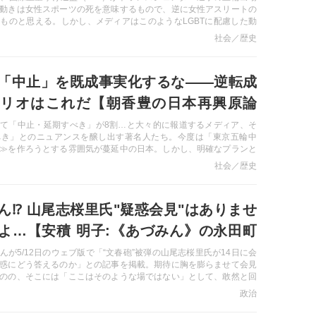
動きは女性スポーツの死を意味するもので、逆に女性アスリートの
ものと思える。しかし、メディアはこのようなLGBTに配慮した動
の常識」とするばかり…。実際は世界の多くの国で過剰なLGBT配
社会／歴史
が起きているばかりか、法律でLGBTを促進することを禁止する国
本は氾濫する「国際社会の常識」プロパガンダにとらわれず、良識
判断をせよ！
「中止」を既成事実化するな――逆転成
リオはこれだ【朝香豊の日本再興原論
て「中止・延期すべき」が8割…と大々的に報道するメディア、そ
べき」とのニュアンスを醸し出す著名人たち。今度は「東京五輪中
≫を作ろうとする雰囲気が蔓延中の日本。しかし、明確なプランと
れば、東京五輪をまだ十分に成功に導くことができると確信する。
社会／歴史
求めれられることとは―
ん⁉ 山尾志桜里氏"疑惑会見"はありませ
よ…【安積 明子:《あづみん》の永田町
No54】
んが5/12日のウェブ版で「“文春砲”被弾の山尾志桜里氏が14日に会
惑にどう答えるのか」との記事を掲載。期待に胸を膨らませて会見
のの、そこには「ここはそのような場ではない」として、敢然と回
尾氏の姿が。あれ？どうなってるの？
政治