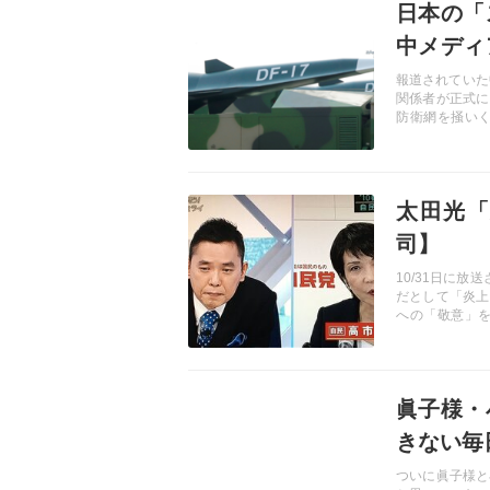
日本の「
中メディ
No58】
報道されていた
関係者が正式に
防衛網を掻い
し、米国には原
るが、日本が攻
わからない。そ
記事を読む
して全くの"ノ
太田光「
アと、「中国と
司】
10/31日に
だとして「炎上
への「敬意」
た。しかし、よ
卑怯さであろう
斬る！
記事を読む
眞子様・
きない毎
ついに眞子様と