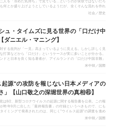
二人を「冷めた気持ち」で見ている…というのが実状ではないだろ
も何とか盛り上げようとしているようだが、全くそんな流れを作れ
で、その「国民の冷めた視線」を全く方向違いに論じているのが毎
社会／歴史
をサゲたいあまり、通常の感覚とはズレている彼らのヘンな見解を
シュ・タイムズに見る世界の「口だけ中
【ダニエル・マニング】
対する批判が「一見」高まっているように見える。しかし詳しく見
な打算などから「口だけ」というケースが実に多いことが分かる。
ンドと日本を良く知る著者が、アイルランドの「口だけ中国非難」
－
米中韓／国際
ス起源"の攻防を報じない日本メディアの
さ」【山口敬之の深堀世界の真相㊺】
党は8/2、新型コロナウイルスの起源に関する報告書を公表。この報
が昨年9月に出した「最終報告書」の付録というべきもので、にも
タイミングで発表されたのは、同じく"ウイルス起源"の調査を進め
にプレッシャーをかける意味合いがある。しかし、このような米国
米中韓／国際
ズムを報じる日本のメディアは残念ながら皆無だ。米国での"ウイル
と、そこからわかる日本メディアの劣化具合に迫る－