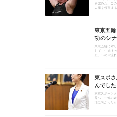
を認めた。この
人権を侵害する
きを「国際社会
慮にカウンター
もあるのだ。日
記事を読む
と歴史に則った
東京五輪
功のシナ
No51】
東京五輪に対し
して「中止す
止」への≪流れ
実行の意思があ
そのためにいま
記事を読む
東スポさ
んでした
ウォッチ 
東京スポーツさ
見へ 一連の疑
場に向かったも
答を拒否する山