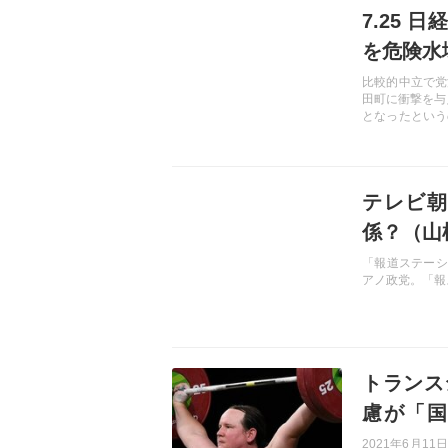
7.25
を危険水
比較的中立で党
田町に衝撃を与
となったという
「菅下ろし」
え、出だしが好
記事を読む
テレビ朝
係？（山
「報道ステーシ
アノ政党。「報
記事を読む
トランス
慮が「国
【ナザレ
2021年6月