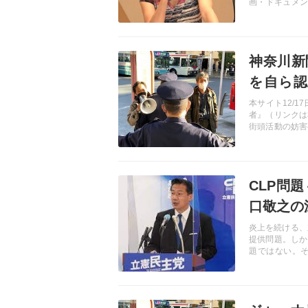
画・ドキュメン
じだろうか。そ
った東京新聞記
を詳報する。
記事を読む
神奈川新
を自ら認
No69】
本サイト12/1
者』（リンクは
街頭活動の妨害
いた。だがその
あった。一体、
のか―
記事を読む
CLP問
口敬之の
炎上を続ける、立憲
提供問題。しか
題ではない。そ
「新左翼テロリ
力～メディア～
記事を読む