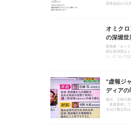
請求訴訟が12月
心のツイート内
様に思われてな
が裁判に訴える
記事を読む
は「表現の自由
オミクロ
る気持ち悪さを
の深堀世界
変異株「オミク
国を原則禁止と
ン」については
明な部分も多い
始めている。P
ン」に関する正
記事を読む
斥すべきであろ
"虚報ジ
ディアの
過日、元朝日新
「直接取材して
る山口敬之氏は
このような発信
の大誤報「福島
としての資質も
記事を読む
そ罪があろう。