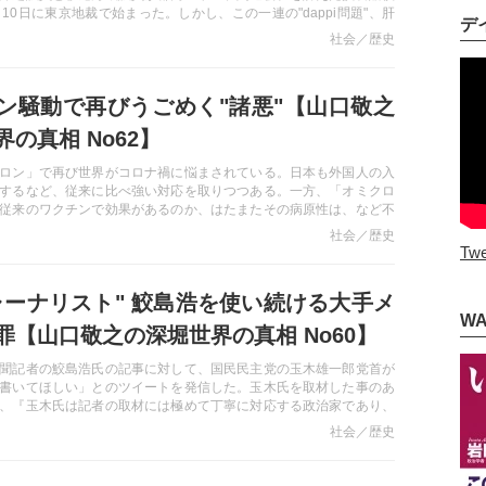
10日に東京地裁で始まった。しかし、この一連の"dappi問題"、肝
デ
容の検証はおろそかにされ、ただ政府に対する攻撃に使われている
社会／歴史
らない。そもそも大手メディアが一アカウントを批判し、国会議員
ことは「表現の自由」を萎縮させる結果となるのではないか。普段
」を何よりも強調する人々が、この場合には一斉にその弾圧側に廻
ン騒動で再びうごめく"諸悪"【山口敬之
斬る！
の真相 No62】
ロン」で再び世界がコロナ禍に悩まされている。日本も外国人の入
するなど、従来に比べ強い対応を取りつつある。一方、「オミクロ
従来のワクチンで効果があるのか、はたまたその病原性は、など不
。にもかかわらず、例によってコロナを巡る"諸悪"が再びうごめき
社会／歴史
CR信者、Ｋ防疫至上主義、８割オジサン―などなどだ。「オミクロ
Twe
確な情報を知るためには、まずはこういった"総括なき扇動者"を排
う―
ャーナリスト" 鮫島浩を使い続ける大手メ
W
罪【山口敬之の深堀世界の真相 No60】
聞記者の鮫島浩氏の記事に対して、国民民主党の玉木雄一郎党首が
書いてほしい」とのツイートを発信した。玉木氏を取材した事のあ
、『玉木氏は記者の取材には極めて丁寧に対応する政治家であり、
をする事自体極めて異例』と指摘する。鮫島氏と言えば、朝日新聞
社会／歴史
第一原発・吉田調書」に関する出稿責任者。本人のジャーナリスト
さることながら、このような人物を重宝し続ける大手メディアにこ