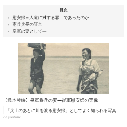
目次
慰安婦＝人道に対する罪 であったのか
憲兵兵長の証言
皇軍の妻として―
【橋本琴絵】皇軍将兵の妻―従軍慰安婦の実像
「兵士のあとに川を渡る慰安婦」としてよく知られる写真
via
youtube