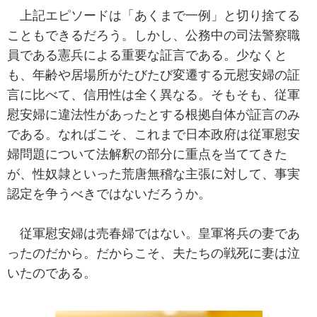
上記エピソードは「あくまで一例」と切り捨てる
こともできるだろう。しかし、公務中の司法警察職
員である憲兵による重要な証言である。少なくと
も、年齢や居場所がたびたび変遷する元慰安婦の証
言に比べて、信用性は全く異なる。そもそも、従軍
慰安婦に違法性があったとする根拠自体が証言のみ
である。なればこそ、これまで日本政府は従軍慰安
婦問題について法解釈の部分に重点を当ててきた
が、性奴隷といった荒唐無稽な主張に対して、事実
認定を争うべきではないだろうか。
従軍慰安婦は売春婦ではない。皇軍将兵の妻であ
ったのだから。だからこそ、夫たちの戦死に妻は泣
いたのである。