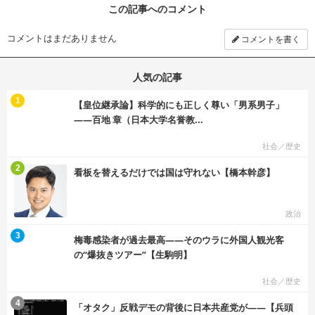
この記事へのコメント
コメントはまだありません
コメントを書く
人気の記事
む
1
【皇位継承論】科学的にも正しく尊い「男系男子」
――百地 章（日本大学名誉教...
社会／歴史
む
2
看板を替えるだけでは国は守れない【橋本幹彦】
政治
む
3
梅毒感染者が過去最高――そのウラに外国人観光客
の“爆抜きツアー”【生駒明】
社会／歴史
む
4
「オタク」反戦デモの背後に日本共産党が――【兵頭