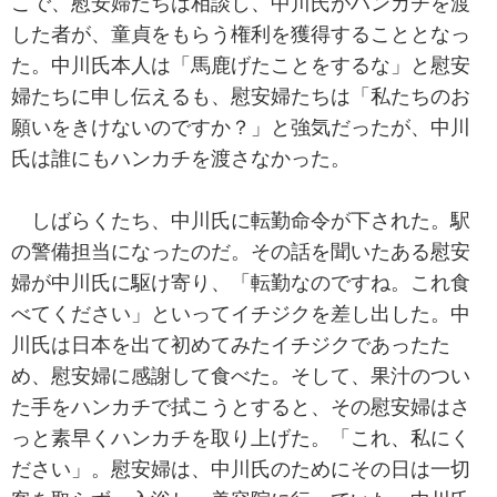
こで、慰安婦たちは相談し、中川氏がハンカチを渡
した者が、童貞をもらう権利を獲得することとなっ
た。中川氏本人は「馬鹿げたことをするな」と慰安
婦たちに申し伝えるも、慰安婦たちは「私たちのお
願いをきけないのですか？」と強気だったが、中川
氏は誰にもハンカチを渡さなかった。
しばらくたち、中川氏に転勤命令が下された。駅
の警備担当になったのだ。その話を聞いたある慰安
婦が中川氏に駆け寄り、「転勤なのですね。これ食
べてください」といってイチジクを差し出した。中
川氏は日本を出て初めてみたイチジクであったた
め、慰安婦に感謝して食べた。そして、果汁のつい
た手をハンカチで拭こうとすると、その慰安婦はさ
っと素早くハンカチを取り上げた。「これ、私にく
ださい」。慰安婦は、中川氏のためにその日は一切