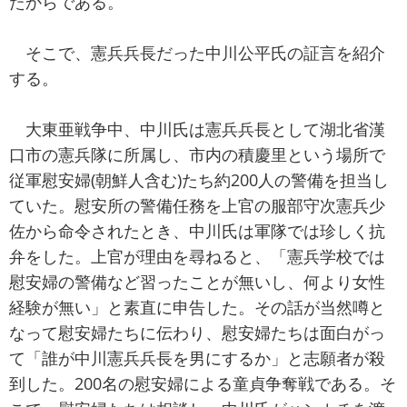
たからである。
そこで、憲兵兵長だった中川公平氏の証言を紹介
する。
大東亜戦争中、中川氏は憲兵兵長として湖北省漢
口市の憲兵隊に所属し、市内の積慶里という場所で
従軍慰安婦(朝鮮人含む)たち約200人の警備を担当し
ていた。慰安所の警備任務を上官の服部守次憲兵少
佐から命令されたとき、中川氏は軍隊では珍しく抗
弁をした。上官が理由を尋ねると、「憲兵学校では
慰安婦の警備など習ったことが無いし、何より女性
経験が無い」と素直に申告した。その話が当然噂と
なって慰安婦たちに伝わり、慰安婦たちは面白がっ
て「誰が中川憲兵兵長を男にするか」と志願者が殺
到した。200名の慰安婦による童貞争奪戦である。そ