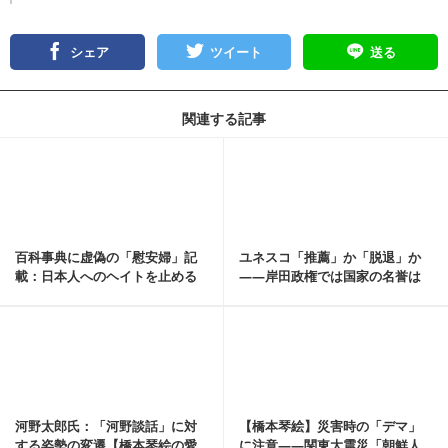
シェア
ツイート
送る
関連する記事
記事を読む
百科事典に虚偽の「慰安婦」記
ユネスコ「推薦」か「脱退」か
載：日本人へのヘイトを止める
――岸田政権では国家の名誉は
術はないのか【橋本...
守れない【橋本琴絵...
記事を読む
河野太郎氏：「河野談話」に対
【橋本琴絵】災害時の「デマ」
する姿勢の変遷【橋本琴絵の愛
に注意――関東大震災「朝鮮人