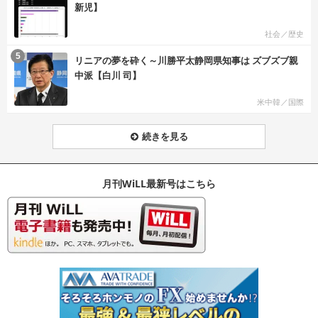
新児】
社会／歴史
む
5
リニアの夢を砕く～川勝平太静岡県知事は ズブズブ親
中派【白川 司】
米中韓／国際
続きを見る
月刊WiLL最新号はこちら