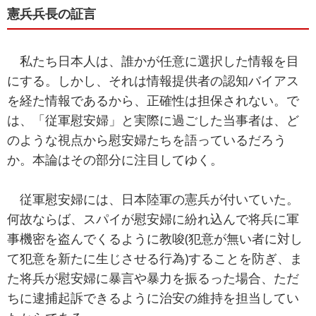
憲兵兵長の証言
私たち日本人は、誰かが任意に選択した情報を目
にする。しかし、それは情報提供者の認知バイアス
を経た情報であるから、正確性は担保されない。で
は、「従軍慰安婦」と実際に過ごした当事者は、ど
のような視点から慰安婦たちを語っているだろう
か。本論はその部分に注目してゆく。
従軍慰安婦には、日本陸軍の憲兵が付いていた。
何故ならば、スパイが慰安婦に紛れ込んで将兵に軍
事機密を盗んでくるように教唆(犯意が無い者に対し
て犯意を新たに生じさせる行為)することを防ぎ、ま
た将兵が慰安婦に暴言や暴力を振るった場合、ただ
ちに逮捕起訴できるように治安の維持を担当してい