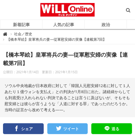
新着記事
人気の記事
政治
W
社会／歴史

i
【橋本琴絵】皇軍将兵の妻―従軍慰安婦の実像【連載第7回】
L
L
O
n
【橋本琴絵】皇軍将兵の妻―従軍慰安婦の実像【連
l
i
載第7回】
n
e
（
公開日：2021年1月14日
更新日：2021年1月15日
ウ
ィ
ル
オ
ソウル中央地裁が日本政府に対して「韓国人元慰安婦12名に対して１人
ン
ラ
あたり１億ウォンを支払え」との判決が1月8日に出た。諸経緯からして
イ
も到底受け入れられない判決であることは言うに及ばないが、そもそも
ン
）
慰安婦とは彼らが言うような「人道に対する罪」であったのだろうか。
当時の証言から改めて考える――。
シェア
ツイート
送る