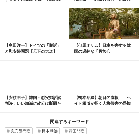
国旋律㊶】
大量虐殺」のウソ【...
記事を読む
【島田洋一】ドイツの「勝訴」
【但馬オサム】日本を害する韓
と慰安婦問題【天下の大道】
国の過剰な「民族心」
記事を読む
【安積明子】韓国・慰安婦訴訟
【橋本琴絵】朝日の虚報――ヘ
判決：いい加減に政府は断固た
イト報道が招く人権侵害の恐怖
る措置を！（《あづ...
【新連載第1回】
関連するキーワード
慰安婦問題
橋本琴絵
韓国問題