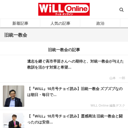
新着記事
人気の記事
政治
旧統一教会
旧統一教会の記事
遺志を継ぐ高市早苗さんへの期待と、対統一教会が与えた
教訓を活かす対策と希望...
山本 一郎
【『WiLL』10月号チョイ読み】旧統一教会 ズブズブなの
は朝日・毎日で...
WiLL Online 編集デスク
【『WiLL』10月号チョイ読み】霊感商法 旧統一教会と闘
ったのは安倍...