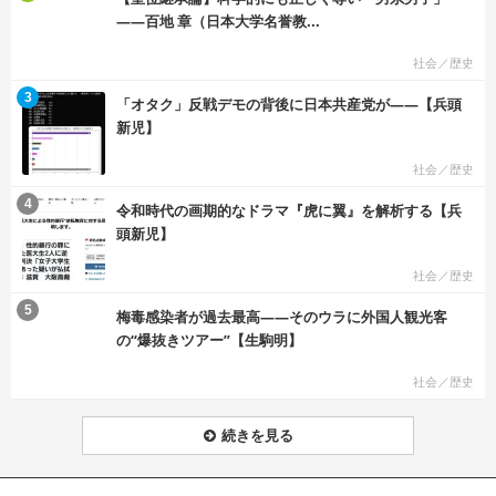
――百地 章（日本大学名誉教...
社会／歴史
む
3
「オタク」反戦デモの背後に日本共産党が――【兵頭
新児】
社会／歴史
む
4
令和時代の画期的なドラマ『虎に翼』を解析する【兵
頭新児】
社会／歴史
む
5
梅毒感染者が過去最高――そのウラに外国人観光客
の“爆抜きツアー”【生駒明】
社会／歴史
続きを見る