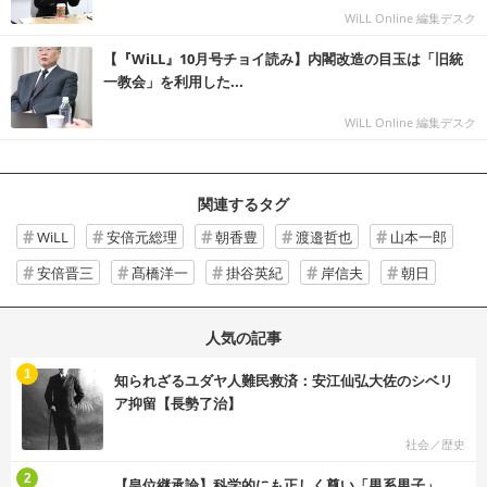
WiLL Online 編集デスク
【『WiLL』10月号チョイ読み】内閣改造の目玉は「旧統
一教会」を利用した...
WiLL Online 編集デスク
関連するタグ
WiLL
安倍元総理
朝香豊
渡邉哲也
山本一郎
安倍晋三
髙橋洋一
掛谷英紀
岸信夫
朝日
人気の記事
む
1
知られざるユダヤ人難民救済：安江仙弘大佐のシベリ
ア抑留【長勢了治】
社会／歴史
む
2
【皇位継承論】科学的にも正しく尊い「男系男子」