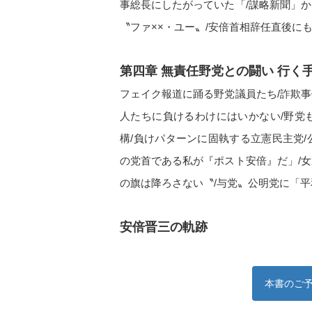
事総長にしたがっていた「/謀略新聞」
〝ファ××・ユー〟/安倍首相辞任直後に
第四章 無責任野党との闘い 行く
フェイク報道に踊る野党議員たち/詐欺
人たちに負けるわけにはいかない/野党
構/負けパターンに固執する立憲民主党
の党首である私が『ポスト安倍』だ」/
の旗は降ろさない〝/与党〟公明党に「
安倍晋三の軌跡
本書のご