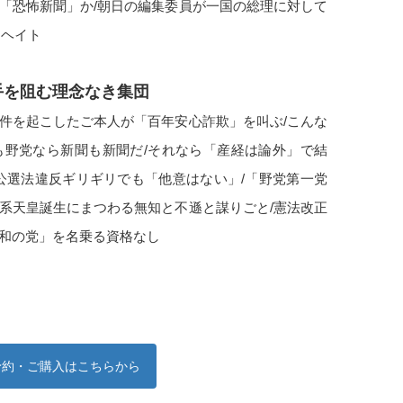
か「恐怖新聞」か/朝日の編集委員が一国の総理に対して
もヘイト
手を阻む理念なき集団
事件を起こしたご本人が「百年安心詐欺」を叫ぶ/こんな
も野党なら新聞も新聞だ/それなら「産経は論外」で結
/公選法違反ギリギリでも「他意はない」/「野党第一党
女系天皇誕生にまつわる無知と不遜と謀りごと/憲法改正
平和の党」を名乗る資格なし
予約・ご購入はこちらから