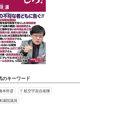
気のキーワード
橋本幹彦
航空宇宙自衛隊
衆議院議員