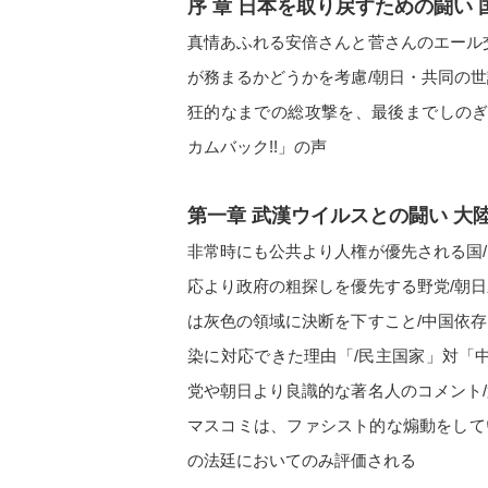
序 章 日本を取り戻すための闘い 
真情あふれる安倍さんと菅さんのエール
が務まるかどうかを考慮/朝日・共同の
狂的なまでの総攻撃を、最後までしのぎ切
カムバック!!」の声
第一章 武漢ウイルスとの闘い 大
非常時にも公共より人権が優先される国
応より政府の粗探しを優先する野党/朝
は灰色の領域に決断を下すこと/中国依
染に対応できた理由「/民主国家」対「
党や朝日より良識的な著名人のコメント
マスコミは、ファシスト的な煽動をして
の法廷においてのみ評価される