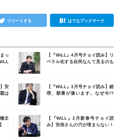
ツイートする
はてなブックマーク
を読む
まっ
【『WiLL』4月号チョイ読み】リ
LL
ベラル化する自民なんて見るのも
イヤだ【阿比留瑠比】
を読む
み】安
【『WiLL』3月号チョイ読み】総
問題は
理、順番が違います。なぜ今!?
北村
【小川榮太郎・阿比留瑠比】
を読む
檄文
【『WiLL』2月新春号チョイ読
E】
み】安倍さんの穴が埋まらない！
【岩田温・阿比留瑠比】