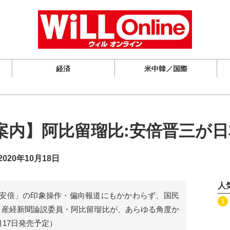
経済
米中韓／国際
案内】阿比留瑠比:安倍晋三が
020年10月18日
人
安倍」の印象操作・偏向報道にもかかわらず、国民
記事を読む
1
、産経新聞論説委員・阿比留瑠比が、あらゆる角度か
月17日発売予定）