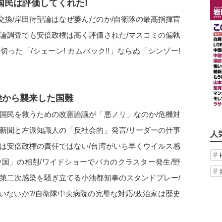
国民は評価してくれた!
交換/岸田待望論はなぜ萎んだのか/自衛隊の最高指揮官
世論調査でも安倍政権は高く評価された/マスコミの偏執
った「/シェーン! カムバック!!」ならぬ「シンゾー!
陸から襲来した国難
/国民を救うための改憲論議が「悪ノリ」なのか/危機対
日新聞と左派知識人の「反社会的」発言/リーダーの仕事
人
存は安倍政権の責任ではない/台湾がいち早くウイルス感
中国」の相剋/ワイドショーでバカのクラスター発生/野
/第二次感染を騒ぎ立てる小池都知事のスタンドプレー/
いないか?/自衛隊中央病院の完璧な対応/政治家は歴史