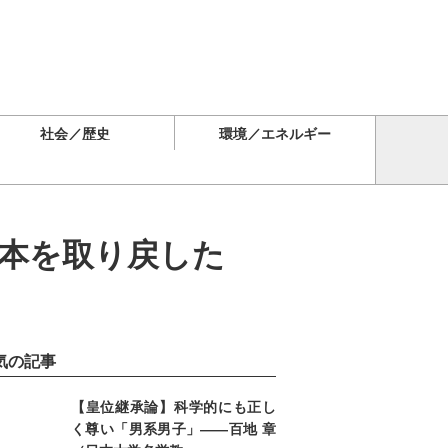
社会／歴史
環境／エネルギー
日本を取り戻した
気の記事
【皇位継承論】科学的にも正し
く尊い「男系男子」――百地 章