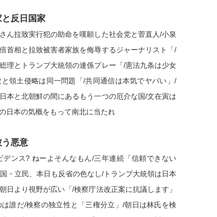
家と反日国家
みさん拉致実行犯の助命を嘆願した社会党と菅直人/小泉
安倍首相と拉致被害者家族を侮辱するジャーナリスト「/
倍総理とトランプ大統領の連係プレー「/憲法九条は少女
致と領土侵略は同一問題「/共同通信は本気でヤバい」/
/日本と北朝鮮の間にあるもう一つの厄介な国/文在寅は
ての日本の気概をもって南北に当たれ
被う悪意
ビデンス? ねーよそんなもん/三年連続「信頼できない
/朝日・韓国・立民、本日も反省の色なし/トランプ大統領は日本
が朝日より視野が広い「/検察庁法改正案に抗議します」
のは誰だ/検察の独立性と「三権分立」/朝日は林氏を検