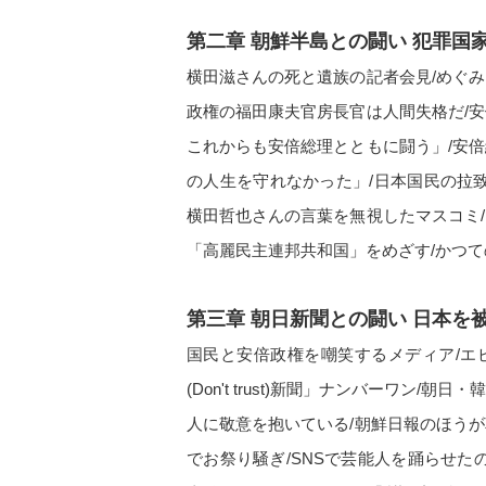
第二章 朝鮮半島との闘い 犯罪国
横田滋さんの死と遺族の記者会見/めぐ
政権の福田康夫官房長官は人間失格だ/
これからも安倍総理とともに闘う」/安
の人生を守れなかった」/日本国民の拉
横田哲也さんの言葉を無視したマスコミ
「高麗民主連邦共和国」をめざす/かつ
第三章 朝日新聞との闘い 日本を
国民と安倍政権を嘲笑するメディア/エ
(Don't trust)新聞」ナンバーワン
人に敬意を抱いている/朝鮮日報のほう
でお祭り騒ぎ/SNSで芸能人を踊らせた