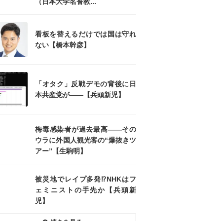
（日本大学名誉教...
看板を替えるだけでは国は守れ
ない【橋本幹彦】
「オタク」反戦デモの背後に日
本共産党が――【兵頭新児】
梅毒感染者が過去最高――その
ウラに外国人観光客の“爆抜きツ
アー”【生駒明】
被災地でレイプ多発⁉NHKはフ
ェミニストの手先か【兵頭新
児】