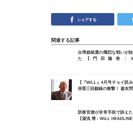
シェアする
関連する記事
記事を読む
記事
台湾総統選の熾烈な戦いが始
た【門田隆将：Wi
HEADLINE】
記事を読む
記事
【『WiLL』4月号チョイ読
倍晋三回顧録の衝撃！ 森友
財務省の策略【橋本五郎・
滋】
記事を読む
記事
防衛官僚が非常手段で訴えた
【湯浅 博：WiLL HEADLIN