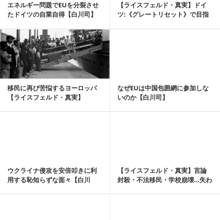
エネルギー問題でEUを分裂させ
【ライスフェルド・真実】ドイ
たドイツの自業自得【白川司】
ツ:《グレートリセット》で目指
す伝統の完全破壊...
記事を読む
移民に再び苦悩するヨーロッパ
なぜEUは中国包囲網に参加しな
【ライスフェルド・真実】
いのか【白川司】
記事を読む
ウクライナ侵攻を安倍叩きに利
【ライスフェルド・真実】言論
用する恥知らずな面々【白川
封殺・不法移民・学校崩壊…失わ
司】
れる古き良きドイ...
記事を読む