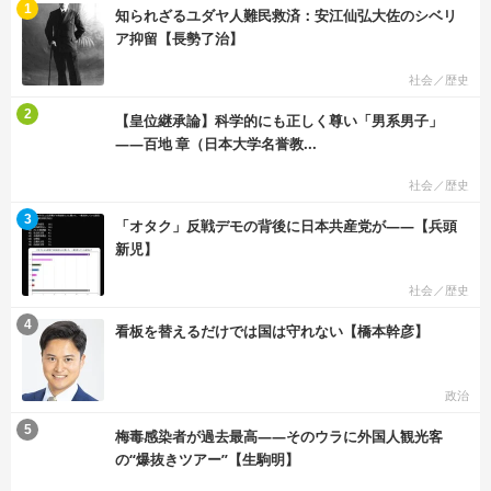
む
1
知られざるユダヤ人難民救済：安江仙弘大佐のシベリ
ア抑留【長勢了治】
社会／歴史
む
2
【皇位継承論】科学的にも正しく尊い「男系男子」
――百地 章（日本大学名誉教...
社会／歴史
む
3
「オタク」反戦デモの背後に日本共産党が――【兵頭
新児】
社会／歴史
む
4
看板を替えるだけでは国は守れない【橋本幹彦】
政治
む
5
梅毒感染者が過去最高――そのウラに外国人観光客
の“爆抜きツアー”【生駒明】