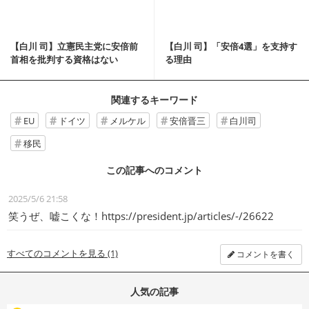
【白川 司】立憲民主党に安倍前
【白川 司】「安倍4選」を支持す
首相を批判する資格はない
る理由
関連するキーワード
EU
ドイツ
メルケル
安倍晋三
白川司
移民
この記事へのコメント
2025/5/6 21:58
笑うぜ、嘘こくな！https://president.jp/articles/-/26622
すべてのコメントを見る (1)
コメントを書く
人気の記事