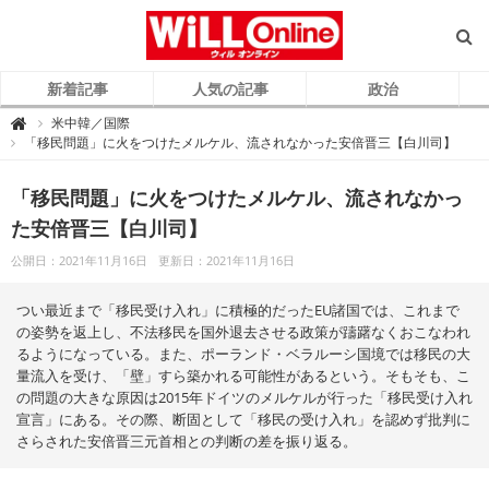
新着記事
人気の記事
政治
W
米中韓／国際

i
「移民問題」に火をつけたメルケル、流されなかった安倍晋三【白川司】
L
L
O
n
「移民問題」に火をつけたメルケル、流されなかっ
l
i
た安倍晋三【白川司】
n
e
（
公開日：2021年11月16日
更新日：2021年11月16日
ウ
ィ
ル
オ
つい最近まで「移民受け入れ」に積極的だったEU諸国では、これまで
ン
ラ
の姿勢を返上し、不法移民を国外退去させる政策が躊躇なくおこなわれ
イ
るようになっている。また、ポーランド・ベラルーシ国境では移民の大
ン
）
量流入を受け、「壁」すら築かれる可能性があるという。そもそも、こ
の問題の大きな原因は2015年ドイツのメルケルが行った「移民受け入れ
宣言」にある。その際、断固として「移民の受け入れ」を認めず批判に
さらされた安倍晋三元首相との判断の差を振り返る。