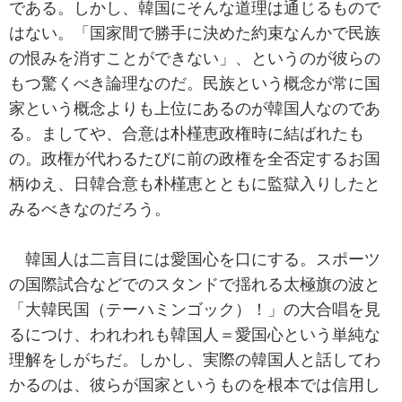
である。しかし、韓国にそんな道理は通じるもので
はない。「国家間で勝手に決めた約束なんかで民族
の恨みを消すことができない」、というのが彼らの
もつ驚くべき論理なのだ。民族という概念が常に国
家という概念よりも上位にあるのが韓国人なのであ
る。ましてや、合意は朴槿恵政権時に結ばれたも
の。政権が代わるたびに前の政権を全否定するお国
柄ゆえ、日韓合意も朴槿恵とともに監獄入りしたと
みるべきなのだろう。
韓国人は二言目には愛国心を口にする。スポーツ
の国際試合などでのスタンドで揺れる太極旗の波と
「大韓民国（テーハミンゴック）！」の大合唱を見
るにつけ、われわれも韓国人＝愛国心という単純な
理解をしがちだ。しかし、実際の韓国人と話してわ
かるのは、彼らが国家というものを根本では信用し