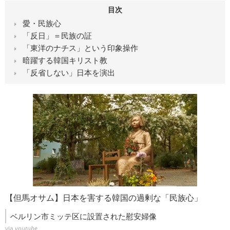
目次
愛・民族心
「反日」＝民族の証
「東洋のナチス」という印象操作
暗躍する韓国キリスト教
「反省しない」日本を演出
【但馬オサム】日本を害する韓国の過剰な「民族心」
ベルリン市ミッテ区に設置された慰安婦像
via
youtube