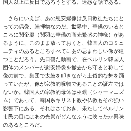
国人以上に反日であろうとする。迷惑な話である。
さらにいえば、あの慰安婦像は反日教徒たちにと
っての偶像、崇拝物なのだ。世界中、華僑のいると
ころに関帝廟（関羽は華僑の商売繁盛の神様）があ
るように、このまま放っておくと、韓国人のコミュ
ニティのあるところすべてにあの忌まわしい像が建
つことだろう。先日観た動画で、在ベルリン韓国人
団体のメンバーが慰安婦像を撤去から守ると称して
像の前で、集団で太鼓を叩きながら土俗的な舞を踊
っていたが、像が宗教的呪物であることの証左では
ないか。韓国人の宗教的母体は巫覡（シャーマニズ
ム）であって、韓国系キリスト教や仏教もその強い
影響下にある。それはさておき、果たしてベルリン
市民の目にはあの光景がどんなふうに映ったか興味
のあるところだ。