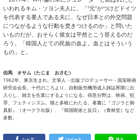
いわれるキム・ソヨン夫人に、「“元”がつけどドイツ
を代表する要人である夫に、なぜ日本との外交問題
につながるような行動を焚きつけるのか」と問いた
いものだが、おそらく彼女は平然とこう答えるのだ
ろう。「韓国人とての民族の血よ。血とはそういう
もの」と。
但馬 オサム（たじま おさむ）
1962年、東京生まれ。文筆人・出版プロデューサー・国策映画
研究会会長。十代のころより、自動販売機用成人雑誌界隈に出
入りし、雑文を生業にするようになる。得意分野は、映画、犯
罪、フェティシズム、猫と多岐にわたる。著書に『ゴジラと御
真影』（オークラ出版）、『韓国呪術と反日』（青林堂）など
多数。
シェア
ツイート
送る