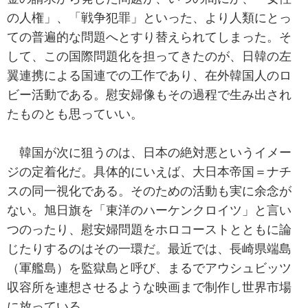
の人権」、「戦争犯罪」といった、より人類にとっ
ての普遍的な問題へとすり替えられてしまった。そ
して、この国際問題化を担ってきたのが、日韓の左
翼連携による国連での工作であり、在外韓国人のロ
ビー活動である。慰安婦像もその過程で生み出され
たものとも思っていい。
韓国が次に狙うのは、日本の絶対悪というイメー
ジの定着化だ。具体的にいえば、大日本帝国＝ナチ
スの同一視化である。そのための活動も実に余念が
ない。旭日旗を「東洋のハーケンクロイツ」と言い
つのったり、慰安婦問題をホロコーストとともに論
じたりするのはその一環だ。最近では、長崎県端島
（軍艦島）を監獄島と呼び、まるでアウシュビッツ
収容所を連想させるような映画まで制作し世界市場
に放っている。