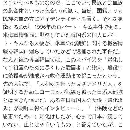
ともいうべきものなのだ。ここでいう民族とは血族
の集合体といった色合いが強い。当然、国籍よりも
民族の血の方にアイデンティティを置く。それを象
徴するのが、1996年のロバート・キム事件である。
米海軍情報局に勤務していた韓国系米国人ロバー
ト・キムなる人物が、米軍の北朝鮮に関する機密情
報を韓国に漏らしていたかどで逮捕された事件だ。
なんと彼の母国韓国では、このスパイ男を「帰化し
ても祖国のために尽くした愛国者」と讃え、服役中
に後援会が結成され救命運動まで起こったという。
先の大戦で、「大和魂を持った良きアメリカ人」を
証明するためにヨーロッパ戦線を戦った日系人部隊
とは大きな違いだ。ある在日韓国人の女優（帰化済
み）が朝鮮日報のインタビューに、「（保険などの
恩恵のために）帰化はしたが、心まで日本に渡して
いない。血とはそういうもの」と答えていたが、こ