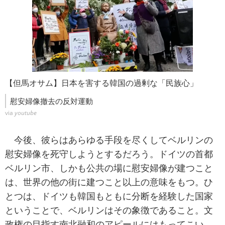
【但馬オサム】日本を害する韓国の過剰な「民族心」
慰安婦像撤去の反対運動
via
youtube
今後、彼らはあらゆる手段を尽くしてベルリンの
慰安婦像を死守しようとするだろう。ドイツの首都
ベルリン市、しかも公共の場に慰安婦像が建つこと
は、世界の他の街に建つこと以上の意味をもつ。ひ
とつは、ドイツも韓国もともに分断を経験した国家
ということで、ベルリンはその象徴であること。文
政権の目指す南北融和のアピールにはもってこい