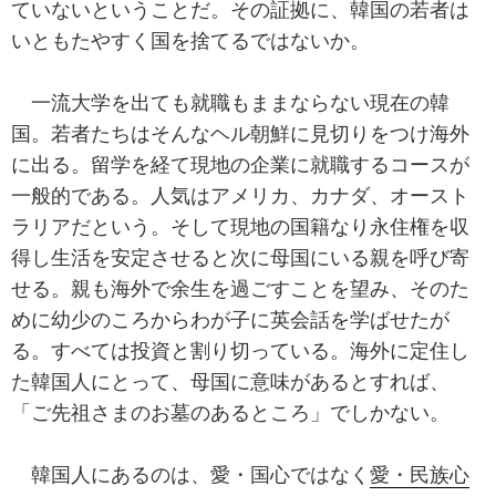
ていないということだ。その証拠に、韓国の若者は
いともたやすく国を捨てるではないか。
一流大学を出ても就職もままならない現在の韓
国。若者たちはそんなヘル朝鮮に見切りをつけ海外
に出る。留学を経て現地の企業に就職するコースが
一般的である。人気はアメリカ、カナダ、オースト
ラリアだという。そして現地の国籍なり永住権を収
得し生活を安定させると次に母国にいる親を呼び寄
せる。親も海外で余生を過ごすことを望み、そのた
めに幼少のころからわが子に英会話を学ばせたが
る。すべては投資と割り切っている。海外に定住し
た韓国人にとって、母国に意味があるとすれば、
「ご先祖さまのお墓のあるところ」でしかない。
韓国人にあるのは、愛・国心ではなく
愛・民族心