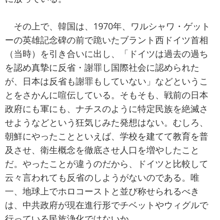
その上で、韓国は、1970年、ワルシャワ・ゲット
ーの英雄記念碑の前で跪いたブラント西ドイツ首相
（当時）を引き合いに出し、「ドイツは過去の過ち
を認め真摯に反省・謝罪し国際社会に認められた
が、日本は反省も謝罪もしていない」などというこ
とをさかんに喧伝している。そもそも、戦前の日本
政府にも軍にも、ナチスのように特定民族を絶滅さ
せようなどという狂気じみた発想はない。むしろ、
朝鮮にやったことといえば、学校を建てて教育を普
及させ、衛生概念を徹底させ人口を増やしたこと
だ。やったことが違うのだから、ドイツと比較して
云々言われても反省のしようがないのである。唯
一、地球上でホロコーストと並び称せられるべき
は、中共政府が現在進行形でチベットやウィグルで
行っている民族浄化ではないか。