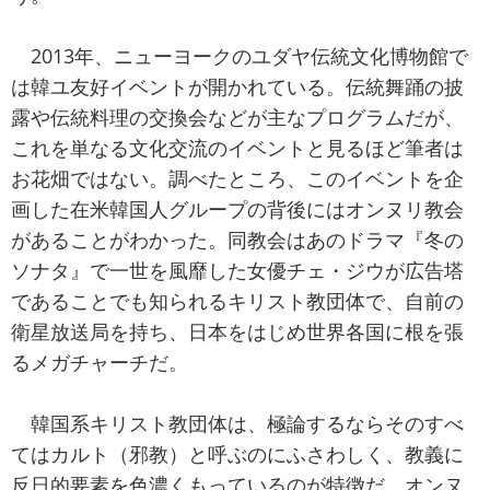
2013年、ニューヨークのユダヤ伝統文化博物館で
は韓ユ友好イベントが開かれている。伝統舞踊の披
露や伝統料理の交換会などが主なプログラムだが、
これを単なる文化交流のイベントと見るほど筆者は
お花畑ではない。調べたところ、このイベントを企
画した在米韓国人グループの背後にはオンヌリ教会
があることがわかった。同教会はあのドラマ『冬の
ソナタ』で一世を風靡した女優チェ・ジウが広告塔
であることでも知られるキリスト教団体で、自前の
衛星放送局を持ち、日本をはじめ世界各国に根を張
るメガチャーチだ。
韓国系キリスト教団体は、極論するならそのすべ
てはカルト（邪教）と呼ぶのにふさわしく、教義に
反日的要素を色濃くもっているのが特徴だ。オンヌ