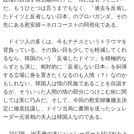
だ。もうひとつは言うまでもなく、「過去を反省し
たドイツと反省しない日本」のプロパガンダ、その
先にある慰安婦＝ホロコーストの同視化である。
ドイツ人の多くは、今もナチスというトラウマを
背負っている。その負い目を少しでも軽減してくれ
るなら、韓国のいう「反省したドイツ」を積極的な
らずとも演じ、相対的に「反省しない日本」を糾弾
する立場に身を置きたくなるのも人情（？）なのか
もしれない。韓国人は情の民族であることを自認す
るが、そういった人間の情の部分につけこむ術に関
しては実に巧みだ。そして、今回の慰安婦像撤去決
定に徹底抗議し、ドイツ当局に書簡を送ったシュレ
ーダー元首相の夫人は韓国人なのである。
2017年、W不倫の末にシュレーダーと結ばれたと