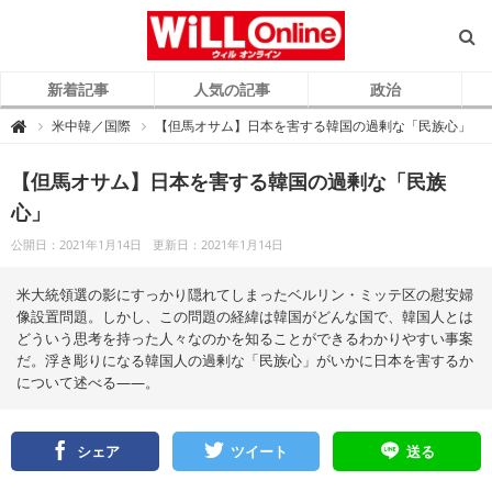
新着記事
人気の記事
政治
W
米中韓／国際
【但馬オサム】日本を害する韓国の過剰な「民族心」

i
L
L
O
【但馬オサム】日本を害する韓国の過剰な「民族
n
l
心」
i
n
e
公開日：2021年1月14日
更新日：2021年1月14日
（
ウ
ィ
米大統領選の影にすっかり隠れてしまったベルリン・ミッテ区の慰安婦
ル
オ
像設置問題。しかし、この問題の経緯は韓国がどんな国で、韓国人とは
ン
ラ
どういう思考を持った人々なのかを知ることができるわかりやすい事案
イ
だ。浮き彫りになる韓国人の過剰な「民族心」がいかに日本を害するか
ン
）
について述べる――。
シェア
ツイート
送る