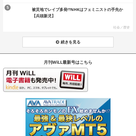
む
5
被災地でレイプ多発⁉NHKはフェミニストの手先か
【兵頭新児】
社会／歴史
続きを見る
月刊WiLL最新号はこちら