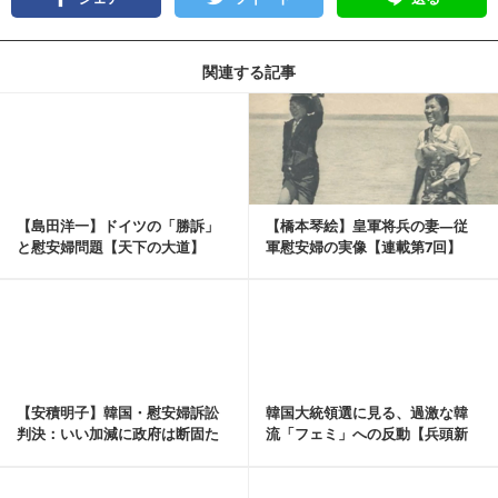
関連する記事
記事を読む
【島田洋一】ドイツの「勝訴」
【橋本琴絵】皇軍将兵の妻―従
と慰安婦問題【天下の大道】
軍慰安婦の実像【連載第7回】
記事を読む
【安積明子】韓国・慰安婦訴訟
韓国大統領選に見る、過激な韓
判決：いい加減に政府は断固た
流「フェミ」への反動【兵頭新
る措置を！（《あづ...
児】
記事を読む