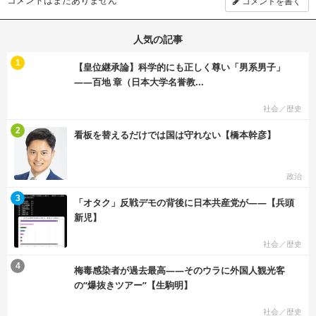
コメントを書く
人気の記事
む
1
【皇位継承論】科学的にも正しく尊い「男系男子」
――百地 章（日本大学名誉教...
社会／歴史
む
2
看板を替えるだけでは国は守れない【橋本幹彦】
政治
む
3
「オタク」反戦デモの背後に日本共産党が――【兵頭
新児】
社会／歴史
む
4
梅毒感染者が過去最高――そのウラに外国人観光客
の“爆抜きツアー”【生駒明】
社会／歴史