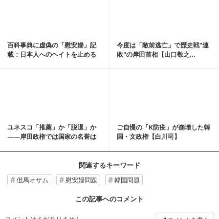
百科事典に虚偽の「慰安婦」記
今度は「敵前逃亡」で歴史戦"連
載：日本人へのヘイトを止める
敗"の岸田首相【山口敬之...
術はないのか【橋本...
記事を読む
ユネスコ「推薦」か「脱退」か
ご自慢の「K防疫」が崩壊した韓
――岸田政権では国家の名誉は
国・文政権【白川司】
守れない【橋本琴絵...
関連するキーワード
但馬オサム
慰安婦問題
韓国問題
この記事へのコメント
コメントはまだありません