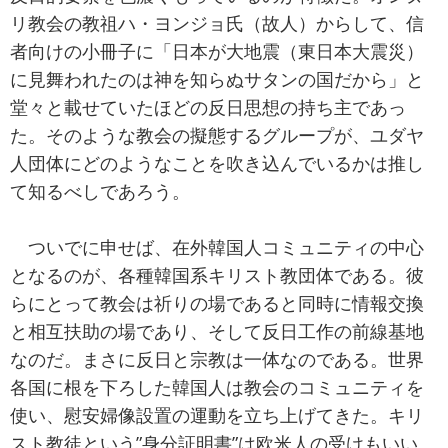
リ教会の教祖ハ・ヨンジョ氏（故人）からして、信
者向けの小冊子に「日本が大地震（東日本大震災）
に見舞われたのは神を知らぬサタンの国だから」と
堂々と載せていたほどの反日思想の持ち主であっ
た。そのような教会の擬態するグループが、ユダヤ
人団体にどのようなことを吹き込んでいるかは推し
て知るべしであろう。
ついでに申せば、在外韓国人コミュニティの中心
となるのが、各種韓国系キリスト教団体である。彼
らにとって教会は祈りの場であると同時に情報交換
と相互扶助の場であり、そして反日工作の前線基地
なのだ。まさに反日と宗教は一体なのである。世界
各国に根を下ろした韓国人は教会のコミュニティを
使い、慰安婦像設置の運動を立ち上げてきた。キリ
スト教徒という”身分証明書”は欧米人の受けもいい。