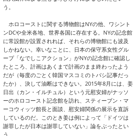
う。
ホロコーストに関する博物館はNYの他、ワシント
ンDCや全米各地、世界各国に存在する。NYの記念館
に常設館が設置されれば、それらの博物館にも波及
しかねない。幸いなことに、日本の保守系女性グル
ープ「なでしこアクション」がNYの記念館に確認し
たところ、計画はあくまで計画のまま終わったよう
だが（毎度のごとく韓国マスコミのトバシ記事だっ
たか）、決して油断はできない。2015年8月には、姜
日出（カン・イルチュル）という元慰安婦がナッソ
ーのホロコースト記念館を訪れ、スティーブン・マ
ーコウィッツ館長と面談、慰安婦関係の展示を直訴
しているのだ。このとき姜は例によって「ドイツは
謝罪したが日本は謝罪していない」論をぶったとい
う。