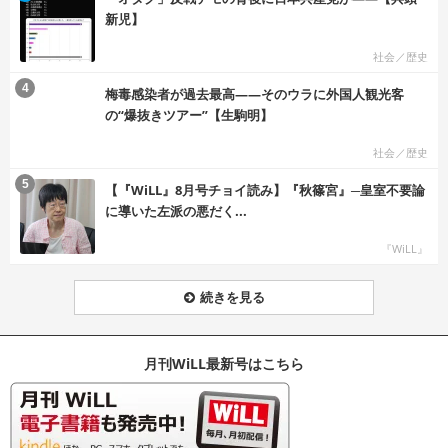
新児】
社会／歴史
む
4
梅毒感染者が過去最高――そのウラに外国人観光客
の“爆抜きツアー”【生駒明】
社会／歴史
む
5
【『WiLL』8月号チョイ読み】『秋篠宮』─皇室不要論
に導いた左派の悪だく...
『WiLL』
続きを見る
月刊WiLL最新号はこちら