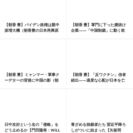
【朝香 豊】バイデン政権は親中
【朝香 豊】軍門に下った腰抜け
派増大機（朝香豊の日本再興原
企業――「中国制裁」に動く欧
論㊺）
米との協調を（朝...
記事を読む
【朝香 豊】ミャンマー・軍事ク
【朝香 豊】「反ワクチン」信者
ーデターの背後に中国の影（朝
続出――過度な心配が日本を亡
香豊の日本再興原論㊸）
ぼす（朝香豊の日...
記事を読む
日中友好という名の「侵略」を
青ざめる独裁者たち 習近平降ろ
どう止めるか【門田隆将：WiLL
しがついに始まった【矢板明