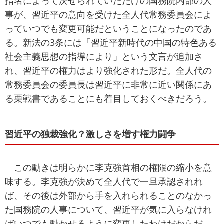
指名によって決せられていただけの国務院内部の人
事が、習近平の意向を受けた全人代常務委員会によ
っていつでも変更可能だということになったのであ
る。新法の3条には「習近平新時代の中国の特色ある
社会主義思想の指導により」という文言が追加さ
れ、習近平の権力はより強化された形だ。全人代の
常務委員会の委員長は習近平に非常に近い関係にあ
る栗戦書であることにも着目しておくべきだろう。
習近平の独裁強化？激しさを増す権力闘争
この動きは明らかに李克強首相の権限の縮小を意
味する。李克強が決めて全人代で一旦承認されれ
ば、その後は外部から手を入れられることのなかっ
た国務院の人事について、習近平が気に入らなけれ
ばいつでも動かせるように変更したわけだからだ。