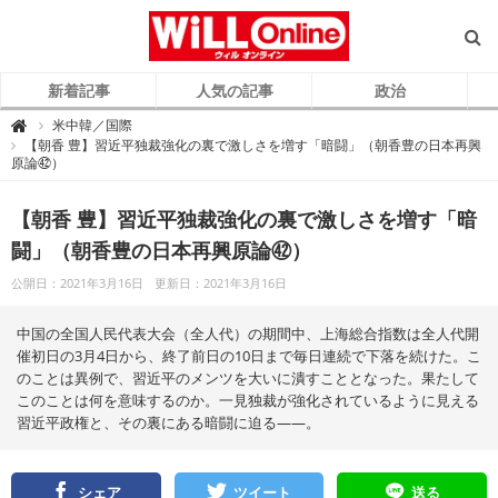
新着記事
人気の記事
政治
W
米中韓／国際

i
【朝香 豊】習近平独裁強化の裏で激しさを増す「暗闘」（朝香豊の日本再興
L
原論㊷）
L
O
n
l
【朝香 豊】習近平独裁強化の裏で激しさを増す「暗
i
n
e
闘」（朝香豊の日本再興原論㊷）
（
ウ
ィ
公開日：2021年3月16日
更新日：2021年3月16日
ル
オ
ン
中国の全国人民代表大会（全人代）の期間中、上海総合指数は全人代開
ラ
イ
催初日の3月4日から、終了前日の10日まで毎日連続で下落を続けた。こ
ン
）
のことは異例で、習近平のメンツを大いに潰すこととなった。果たして
このことは何を意味するのか。一見独裁が強化されているように見える
習近平政権と、その裏にある暗闘に迫る――。
シェア
ツイート
送る