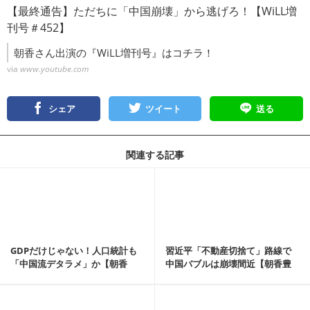
【最終通告】ただちに「中国崩壊」から逃げろ！【WiLL増
刊号＃452】
朝香さん出演の『WiLL増刊号』はコチラ！
via
www.youtube.com
シェア
ツイート
送る
関連する記事
記事を読む
GDPだけじゃない！人口統計も
習近平「不動産切捨て」路線で
「中国流デタラメ」か【朝香
中国バブルは崩壊間近【朝香豊
豊】
の日本再興原論 N...
記事を読む