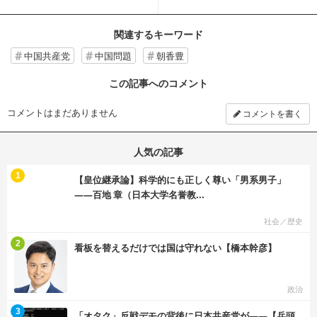
HEADLINE】
夫：WiLL HE...
関連するキーワード
中国共産党
中国問題
朝香豊
この記事へのコメント
コメントはまだありません
コメントを書く
人気の記事
む
1
【皇位継承論】科学的にも正しく尊い「男系男子」
――百地 章（日本大学名誉教...
社会／歴史
む
2
看板を替えるだけでは国は守れない【橋本幹彦】
政治
む
3
「オタク」反戦デモの背後に日本共産党が――【兵頭