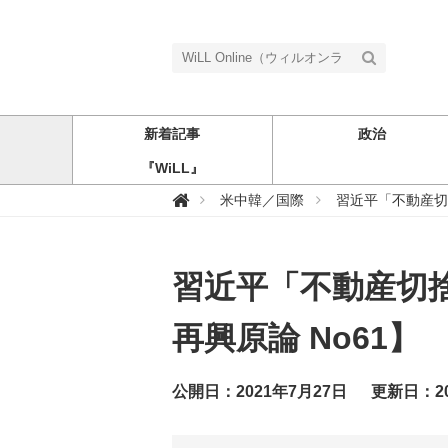
新着記事
政治
『WiLL』
W

米中韓／国際
習近平「不動産切
i
L
L
O
n
習近平「不動産切
l
i
n
e
再興原論 No61】
（
ウ
ィ
ル
公開日：2021年7月27日
更新日：20
オ
ン
ラ
イ