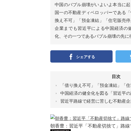
ン
中国のバブル崩壊がいよいよ本当に起
）
国一の不動産ディベロッパーである「
換え不可」「預金凍結」「住宅販売停
企業までも習近平による中国経済の
化、その一つであるバブル崩壊の先に
シェアする
目次
「借り換え不可」「預金凍結」「住
中国経済の健全化を図る「習近平の
習近平路線で経営に苦しむ不動産企
朝香豊：習近平「不動産切捨て」路線