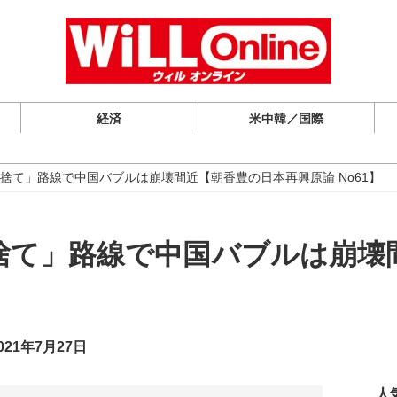
経済
米中韓／国際
捨て」路線で中国バブルは崩壊間近【朝香豊の日本再興原論 No61】
捨て」路線で中国バブルは崩壊
21年7月27日
人