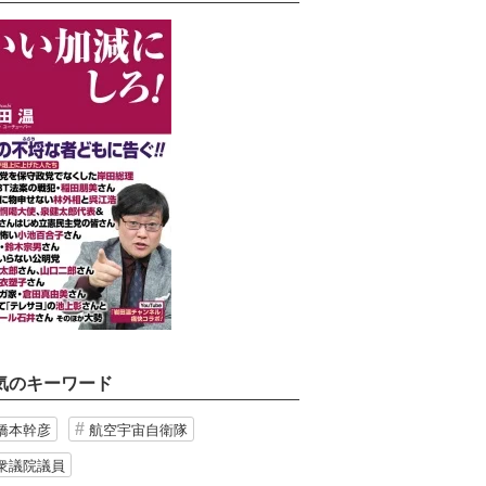
気のキーワード
橋本幹彦
航空宇宙自衛隊
衆議院議員