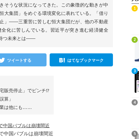
きそうな状況になってきた。この象徴的な動きが中
記事を読む
1
恒大集団」をめぐる環境変化に表れている。「借り
止」――三重苦に苦しむ恒大集団だが、他の不動産
健全化に苦しんでいる。習近平が突き進む経済健全
待つ未来とは――
記事を読む
2
ツイートする
はてなブックマーク
記事を読む
3
宅販売停止」でピンチ⁉
誤算」
記事を読む
4
業は他にも……
記事を読む
で中国バブルは崩壊間近
5