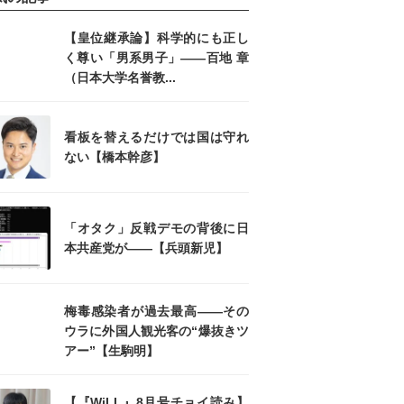
【皇位継承論】科学的にも正し
く尊い「男系男子」――百地 章
（日本大学名誉教...
看板を替えるだけでは国は守れ
ない【橋本幹彦】
「オタク」反戦デモの背後に日
本共産党が――【兵頭新児】
梅毒感染者が過去最高――その
ウラに外国人観光客の“爆抜きツ
アー”【生駒明】
【『WiLL』8月号チョイ読み】