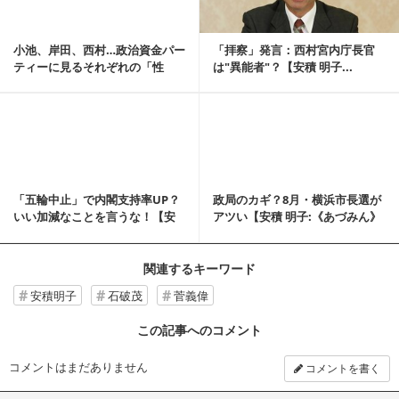
小池、岸田、西村…政治資金パー
「拝察」発言：西村宮内庁長官
ティーに見るそれぞれの「性
は"異能者"？【安積 明子...
格」【安積明子:《...
記事を読む
「五輪中止」で内閣支持率UP？
政局のカギ？8月・横浜市長選が
いい加減なことを言うな！【安
アツい【安積 明子:《あづみん》
積 明子:《あづ...
の永田町ウォ...
関連するキーワード
安積明子
石破茂
菅義偉
この記事へのコメント
コメントはまだありません
コメントを書く