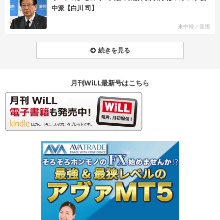
中派【白川 司】
米中韓／国際
続きを見る
月刊WiLL最新号はこちら