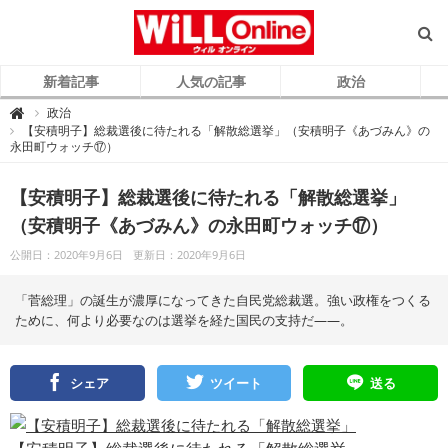
新着記事
人気の記事
政治
W
政治

i
【安積明子】総裁選後に待たれる「解散総選挙」（安積明子《あづみん》の
L
永田町ウォッチ⑰）
L
O
n
l
【安積明子】総裁選後に待たれる「解散総選挙」
i
n
e
（安積明子《あづみん》の永田町ウォッチ⑰）
（
ウ
ィ
公開日：2020年9月6日
更新日：2020年9月6日
ル
オ
ン
「菅総理」の誕生が濃厚になってきた自民党総裁選。強い政権をつくる
ラ
イ
ために、何より必要なのは選挙を経た国民の支持だ――。
ン
）
シェア
ツイート
送る