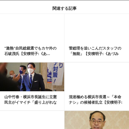
関連する記事
記事を読む
"激熱"自民総裁選でもカヤ外の
菅総理を追いこんだスタッフの
石破茂氏【安積明子:《あ...
「無能」【安積明子:《あづみ
ん》の永田町ウォッ...
記事を読む
山中竹春・横浜市長誕生に立憲
混迷極める横浜市長選～「本命
民主がイマイチ「盛り上がれな
ナシ」の候補者乱立【安積明子:
い」事情【安積明子...
《あづみん》の永...
記事を読む