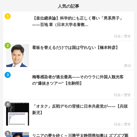
人気の記事
む
1
【皇位継承論】科学的にも正しく尊い「男系男子」
――百地 章（日本大学名誉教...
社会／歴史
む
2
看板を替えるだけでは国は守れない【橋本幹彦】
政治
む
3
梅毒感染者が過去最高――そのウラに外国人観光客
の“爆抜きツアー”【生駒明】
社会／歴史
む
4
「オタク」反戦デモの背後に日本共産党が――【兵頭
新児】
社会／歴史
む
5
リニアの夢を砕く～川勝平太静岡県知事は ズブズブ親