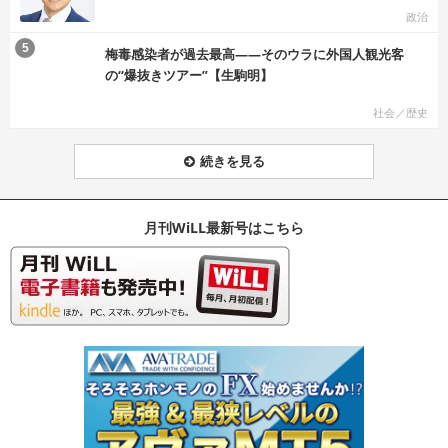
政治
む
5
梅毒感染者が過去最高――そのウラに外国人観光客
の“爆抜きツアー”【生駒明】
社会／歴史
続きを見る
月刊WiLL最新号はこちら