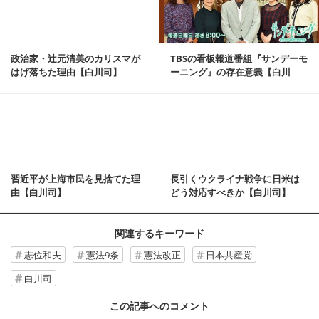
政治家・辻元清美のカリスマが
TBSの看板報道番組『サンデーモ
はげ落ちた理由【白川司】
ーニング』の存在意義【白川
司】
記事を読む
習近平が上海市民を見捨てた理
長引くウクライナ戦争に日米は
由【白川司】
どう対応すべきか【白川司】
関連するキーワード
志位和夫
憲法9条
憲法改正
日本共産党
白川司
この記事へのコメント