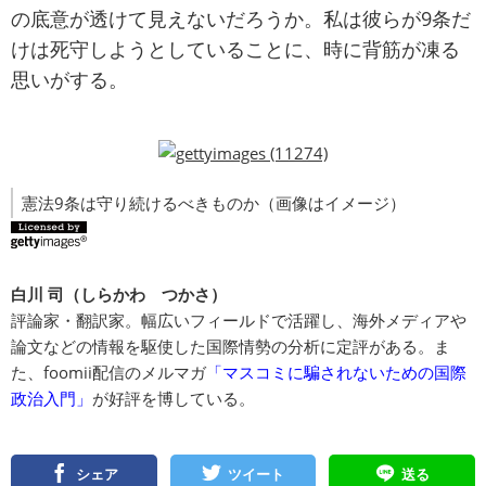
の底意が透けて見えないだろうか。私は彼らが9条だ
けは死守しようとしていることに、時に背筋が凍る
思いがする。
憲法9条は守り続けるべきものか（画像はイメージ）
白川 司（しらかわ つかさ）
評論家・翻訳家。幅広いフィールドで活躍し、海外メディアや
論文などの情報を駆使した国際情勢の分析に定評がある。ま
た、foomii配信のメルマガ
「マスコミに騙されないための国際
政治入門」
が好評を博している。
シェア
ツイート
送る