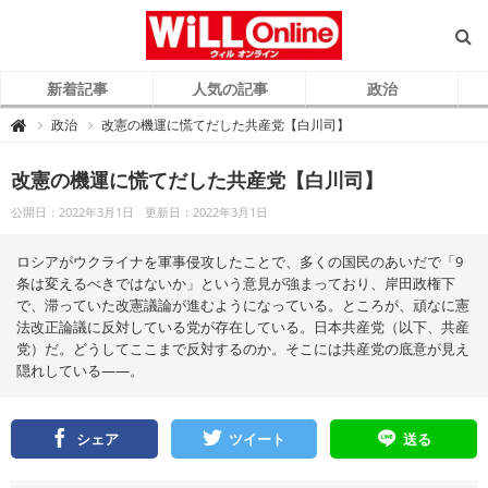
新着記事
人気の記事
政治
W
政治
改憲の機運に慌てだした共産党【白川司】

i
L
L
O
改憲の機運に慌てだした共産党【白川司】
n
l
公開日：2022年3月1日
更新日：2022年3月1日
i
n
e
（
ロシアがウクライナを軍事侵攻したことで、多くの国民のあいだで「9
ウ
ィ
条は変えるべきではないか」という意見が強まっており、岸田政権下
ル
で、滞っていた改憲議論が進むようになっている。ところが、頑なに憲
オ
ン
法改正論議に反対している党が存在している。日本共産党（以下、共産
ラ
イ
党）だ。どうしてここまで反対するのか。そこには共産党の底意が見え
ン
隠れしている――。
）
シェア
ツイート
送る