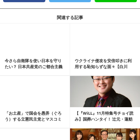
関連する記事
記事を読む
今さら自衛隊を使い日本を守り
ウクライナ侵攻を安倍叩きに利
たい？ 日本共産党のご都合主義
用する恥知らずな面々【白川
に喝！【濱田浩一郎】
司】
記事を読む
「お土産」で国会を愚弄（ぐろ
【『WiLL』11月特集号チョイ読
う）する立憲民主党とマスコミ
み】国葬ハンタイ！ 辻元・蓮舫
【白川司】
はジョー...
記事を読む