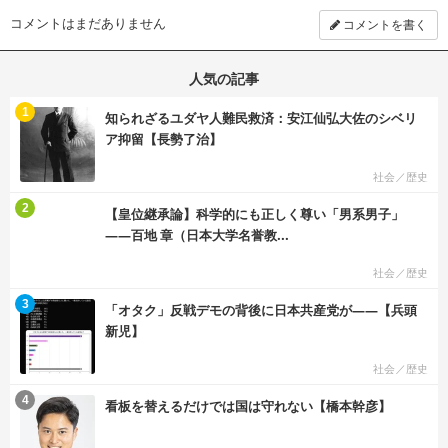
コメントはまだありません
コメントを書く
人気の記事
む
1
知られざるユダヤ人難民救済：安江仙弘大佐のシベリ
ア抑留【長勢了治】
社会／歴史
む
2
【皇位継承論】科学的にも正しく尊い「男系男子」
――百地 章（日本大学名誉教...
社会／歴史
む
3
「オタク」反戦デモの背後に日本共産党が――【兵頭
新児】
社会／歴史
む
4
看板を替えるだけでは国は守れない【橋本幹彦】