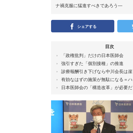
ン
）
ナ禍克服に猛進すべきであろう―
シェアする
目次
「政権批判」だけの日本医師会
強引すぎた「個別接種」の推進
診療報酬引き下げなら中川会長は崖
有効なはずの施策が無駄になる＝ハ
日本医師会の「構造改革」が必要だ