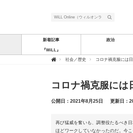
新着記事
政治
『WiLL』
W

社会／歴史
コロナ禍克服には日
i
L
L
O
n
コロナ禍克服には
l
i
n
e
（
公開日：2021年8月25日
更新日：20
ウ
ィ
ル
オ
ン
再び猛威を奮いも、調整役たるべき日
ラ
イ
ほどワークしていなかったのだ。今こ