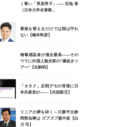
く尊い「男系男子」――百地 章
（日本大学名誉教...
看板を替えるだけでは国は守れ
ない【橋本幹彦】
梅毒感染者が過去最高――その
ウラに外国人観光客の“爆抜きツ
アー”【生駒明】
「オタク」反戦デモの背後に日
本共産党が――【兵頭新児】
リニアの夢を砕く～川勝平太静
岡県知事は ズブズブ親中派【白
川 司】