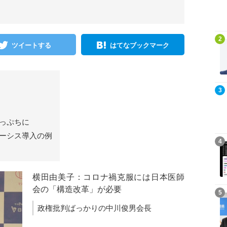
記事を読む
2
ツイートする
はてなブックマーク
記事を読む
3
っぷちに
ーシス導入の例
記事を読む
4
横田由美子：コロナ禍克服には日本医師
会の「構造改革」が必要
記事を読む
5
政権批判ばっかりの中川俊男会長