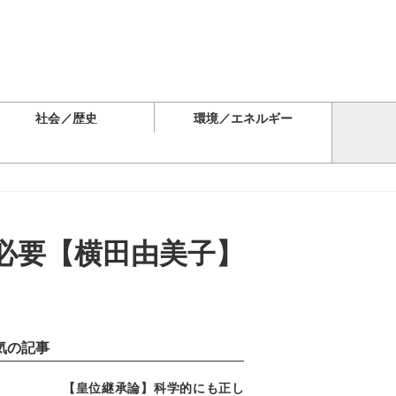
社会／歴史
環境／エネルギー
必要【横田由美子】
気の記事
【皇位継承論】科学的にも正し