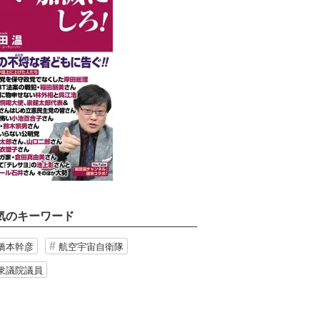
気のキーワード
橋本幹彦
航空宇宙自衛隊
衆議院議員