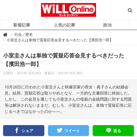
新着記事
人気の記事
政治
W
社会／歴史

i
小室圭さんは単独で質疑応答会見するべきだった【濱田浩一郎】
L
L
O
n
小室圭さんは単独で質疑応答会見するべきだった
l
i
【濱田浩一郎】
n
e
（
公開日：2021年10月28日
更新日：2021年10月28日
ウ
ィ
ル
オ
10月26日に行われた小室圭さんと秋篠宮家の長女・眞子さんの結婚会
ン
ラ
見。結局、質疑応答は取りやめとなり、一方的な文書回答に終始した。
イ
しかし、この会見を通じても小室圭さんの母親の金銭問題に対する問題
ン
）
等は解決されないままだ。むしろ、小室圭さんは、単独で質疑応答に応
じるべきではなかったのか――。
シェア
ツイート
送る