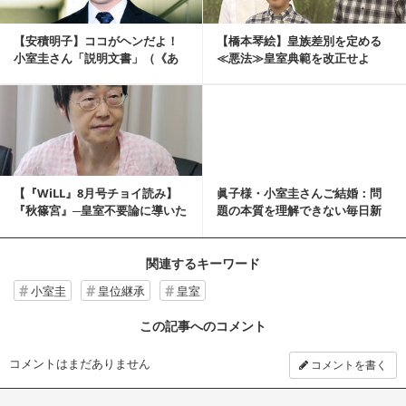
【安積明子】ココがヘンだよ！
【橋本琴絵】皇族差別を定める
小室圭さん「説明文書」（《あ
≪悪法≫皇室典範を改正せよ
づみん》の永田町ウ...
【橋本琴絵の愛国旋律⑰】
記事を読む
【『WiLL』8月号チョイ読み】
眞子様・小室圭さんご結婚：問
『秋篠宮』─皇室不要論に導いた
題の本質を理解できない毎日新
左派の悪だく...
聞【白川 司】
関連するキーワード
小室圭
皇位継承
皇室
この記事へのコメント
コメントはまだありません
コメントを書く