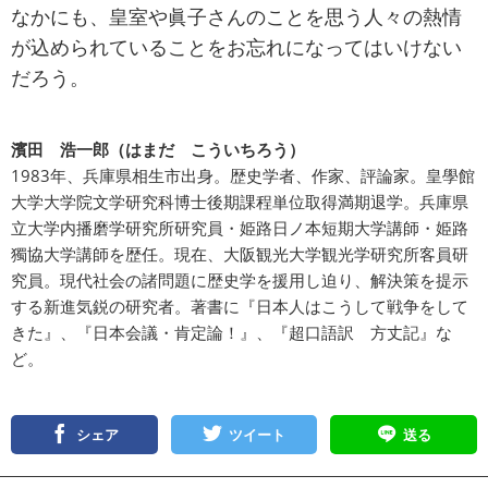
なかにも、皇室や眞子さんのことを思う人々の熱情
が込められていることをお忘れになってはいけない
だろう。
濱田 浩一郎（はまだ こういちろう）
1983年、兵庫県相生市出身。歴史学者、作家、評論家。皇學館
大学大学院文学研究科博士後期課程単位取得満期退学。兵庫県
立大学内播磨学研究所研究員・姫路日ノ本短期大学講師・姫路
獨協大学講師を歴任。現在、大阪観光大学観光学研究所客員研
究員。現代社会の諸問題に歴史学を援用し迫り、解決策を提示
する新進気鋭の研究者。著書に『日本人はこうして戦争をして
きた』、『日本会議・肯定論！』、『超口語訳 方丈記』な
ど。
シェア
ツイート
送る