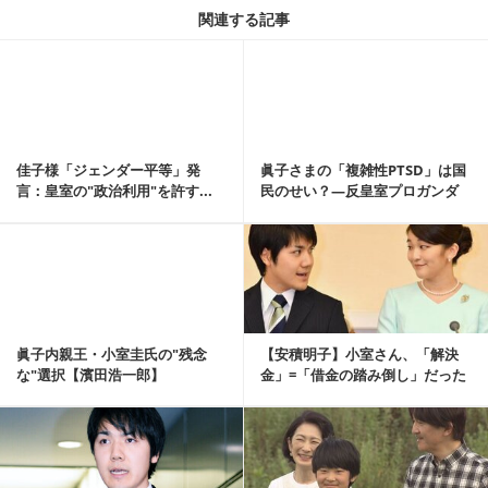
関連する記事
記事を読む
佳子様「ジェンダー平等」発
眞子さまの「複雑性PTSD」は国
言：皇室の"政治利用"を許す...
民のせい？―反皇室プロガンダ
に利用される懸...
記事を読む
眞子内親王・小室圭氏の"残念
【安積明子】小室さん、「解決
な"選択【濱田浩一郎】
金」=「借金の踏み倒し」だった
のでは？（《あづ...
記事を読む