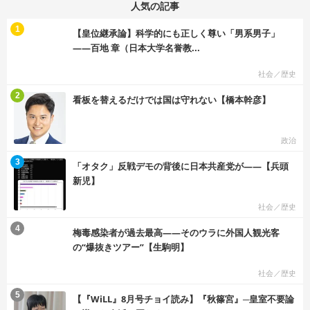
人気の記事
む
1
【皇位継承論】科学的にも正しく尊い「男系男子」
――百地 章（日本大学名誉教...
社会／歴史
む
2
看板を替えるだけでは国は守れない【橋本幹彦】
政治
む
3
「オタク」反戦デモの背後に日本共産党が――【兵頭
新児】
社会／歴史
む
4
梅毒感染者が過去最高――そのウラに外国人観光客
の“爆抜きツアー”【生駒明】
社会／歴史
む
5
【『WiLL』8月号チョイ読み】『秋篠宮』─皇室不要論