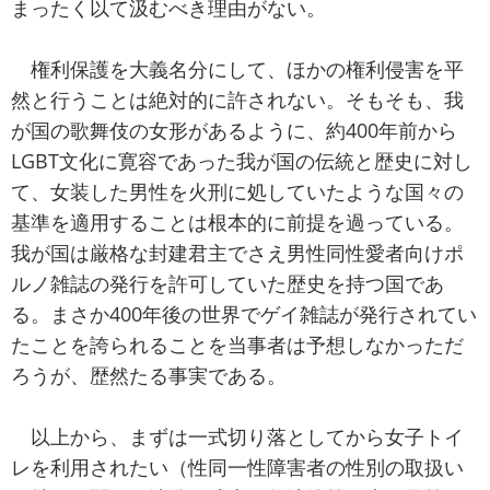
まったく以て汲むべき理由がない。
権利保護を大義名分にして、ほかの権利侵害を平
然と行うことは絶対的に許されない。そもそも、我
が国の歌舞伎の女形があるように、約400年前から
LGBT文化に寛容であった我が国の伝統と歴史に対し
て、女装した男性を火刑に処していたような国々の
基準を適用することは根本的に前提を過っている。
我が国は厳格な封建君主でさえ男性同性愛者向けポ
ルノ雑誌の発行を許可していた歴史を持つ国であ
る。まさか400年後の世界でゲイ雑誌が発行されてい
たことを誇られることを当事者は予想しなかっただ
ろうが、歴然たる事実である。
以上から、まずは一式切り落としてから女子トイ
レを利用されたい（性同一性障害者の性別の取扱い