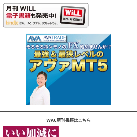
WAC新刊書籍はこちら