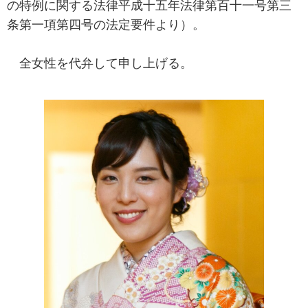
の特例に関する法律平成十五年法律第百十一号第三
条第一項第四号の法定要件より）。
全女性を代弁して申し上げる。