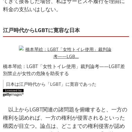
てきて接客した場合、私はサービス不履行を理由に
料金の支払いはしない。
江戸時代からLGBTに寛容な日本
橋本琴絵：LGBT「女性トイレ使用」裁判論考――LGBT差
別禁止が女性の危険を助長する
日本は江戸時代から「LGBT」に寛容であった
以上からLGBT関連の諸問題を俯瞰すると、一方の
権利を認めれば、一方の権利が侵害されるといった
構図が目立つ。論点は、どこまでの権利侵害が認め