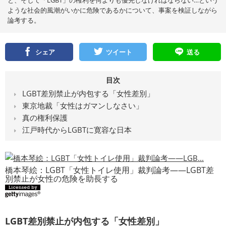
と、そして「LGBT」の権利を何よりも優先しなければならない…という
ような社会的風潮がいかに危険であるかについて、事案を検証しながら
論考する。
シェア
ツイート
送る
目次
LGBT差別禁止が内包する「女性差別」
東京地裁「女性はガマンしなさい」
真の権利保護
江戸時代からLGBTに寛容な日本
橋本琴絵：LGBT「女性トイレ使用」裁判論考――LGBT差
別禁止が女性の危険を助長する
LGBT差別禁止が内包する「女性差別」