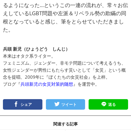
るようになった…というこの一連の流れが、常々お伝
えしているLGBT問題や左派＆リベラル勢の欺瞞の同
根となっていると感じ、筆をとらせていただきまし
た。
兵頭 新児（ひょうどう しんじ）
本来はオタク系ライター。
フェミニズム、ジェンダー、非モテ問題について考えるうち、
女性ジェンダーが男性にもたらす災いとして「女災」という概
念を提唱、2009年に『ぼくたちの女災社会』を上梓。
ブログ『
兵頭新児の女災対策的随想
』を運営中。
シェア
ツイート
送る
関連する記事