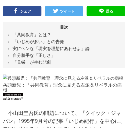
シェア
ツイート
送る
目次
「共同教育」とは？
「いじめが多い」との告発
実にヘンな「現実を理想にあわせよ」論
自分勝手な「正しさ」
「見栄」が生む悲劇
兵頭新児：「共同教育」理念に見える左派＆リベラルの病
根
小山田圭吾氏の問題について、『クイック・ジャ
パン』1995年9月号の記事「いじめ紀行」を中心に、