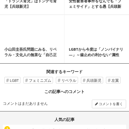
「トランス育児」はトンデモ育
女性被害者事件をなんでも「フ
児【兵頭新児】
ェミサイド」とする愚【兵頭新
児】
記事を読む
小山田圭吾氏問題にみる、リベ
LGBTから今度は「ノンバイナリ
ラル・文化人の無茶な「自己正
―」～歯止めの利かない"属性
当化」論【兵頭新児】
&q...
関連するキーワード
LGBT
フェミニズム
リベラル
兵頭新児
左翼
この記事へのコメント
コメントはまだありません
コメントを書く
人気の記事
む
1