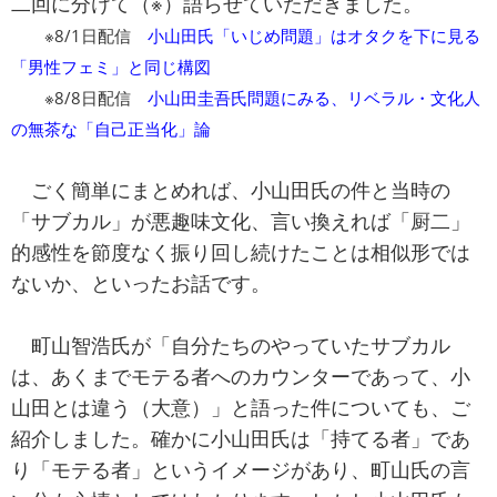
二回に分けて（※）語らせていただきました。
※8/1日配信
小山田氏「いじめ問題」はオタクを下に見る
「男性フェミ」と同じ構図
※8/8日配信
小山田圭吾氏問題にみる、リベラル・文化人
の無茶な「自己正当化」論
ごく簡単にまとめれば、小山田氏の件と当時の
「サブカル」が悪趣味文化、言い換えれば「厨二」
的感性を節度なく振り回し続けたことは相似形では
ないか、といったお話です。
町山智浩氏が「自分たちのやっていたサブカル
は、あくまでモテる者へのカウンターであって、小
山田とは違う（大意）」と語った件についても、ご
紹介しました。確かに小山田氏は「持てる者」であ
り「モテる者」というイメージがあり、町山氏の言