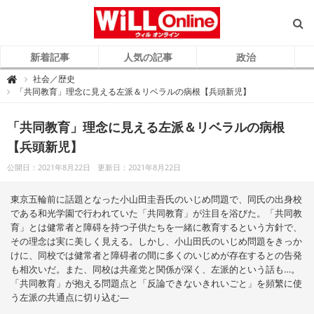
新着記事
人気の記事
政治
W
社会／歴史

i
「共同教育」理念に見える左派＆リベラルの病根【兵頭新児】
L
L
O
n
「共同教育」理念に見える左派＆リベラルの病根
l
i
【兵頭新児】
n
e
（
公開日：2021年8月22日
更新日：2021年8月22日
ウ
ィ
ル
オ
東京五輪前に話題となった小山田圭吾氏のいじめ問題で、同氏の出身校
ン
ラ
である和光学園で行われていた「共同教育」が注目を浴びた。「共同教
イ
育」とは健常者と障碍を持つ子供たちを一緒に教育するという方針で、
ン
）
その理念は実に美しく見える。しかし、小山田氏のいじめ問題をきっか
けに、同校では健常者と障碍者の間に多くのいじめが存在するとの告発
も相次いだ。また、同校は共産党と関係が深く、左派的という話も…。
「共同教育」が抱える問題点と「反論できないきれいごと」を頻繁に使
う左派の共通点に切り込む―