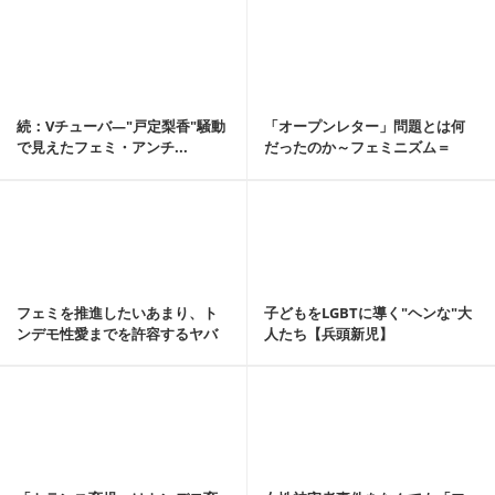
記事を読む
続：Vチューバ―"戸定梨香"騒動
「オープンレター」問題とは何
で見えたフェミ・アンチ...
だったのか～フェミニズム＝
「強権体質」の象徴的...
記事を読む
フェミを推進したいあまり、ト
子どもをLGBTに導く"ヘンな"大
ンデモ性愛までを許容するヤバ
人たち【兵頭新児】
い人たち【兵頭新児】
記事を読む